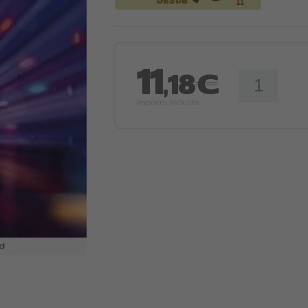
11
,18€
Imposto Incluído