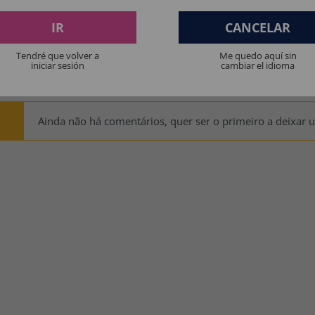
IR
CANCELAR
Tendré que volver a
Me quedo aquí sin
ES PENSAM:
iniciar sesión
cambiar el idioma
Ainda não há comentários, quer ser o primeiro a deixar 