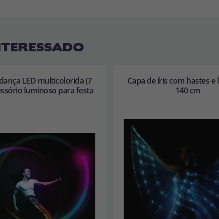
NTERESSADO
dança LED multicolorida (7
Capa de íris com hastes e 
essório luminoso para festa
140 cm