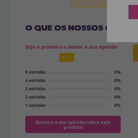
O QUE OS NOSSOS CLIENT
Seja o primeiro a deixar a sua opinião
0 / 5
5 estrelas
0%
4 estrelas
0%
3 estrelas
0%
2 estrelas
0%
1 estrelas
0%
Escreva a sua opinião sobre este
produto