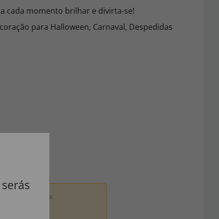
a cada momento brilhar e divirta-se!
coração para Halloween, Carnaval, Despedidas
 serás
ados por um adulto.