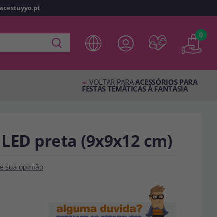
racestuyyo.pt
z
o
0
 em
disfracestuyyo.pt
, você poderá fazer suas compras
oja virtual, verificar o status de seus pedidos e consultar
VOLTAR PARA
ACESSÓRIOS PARA
es.
<<
FESTAS TEMÁTICAS À FANTASIA
s esperando por você.
 LED preta (9x9x12 cm)
TA
e sua opinião