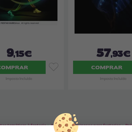
9
57
,15€
,93€
COMPRAR
COMPRAR
Imposto Incluído
Imposto Incluído
tas temáticas à fantasia
»
Acessórios luminosos para fantasias
»
Bol