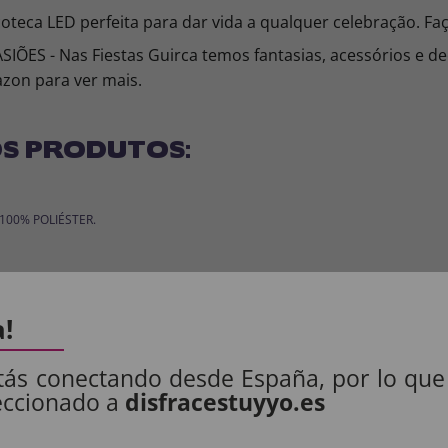
teca LED perfeita para dar vida a qualquer celebração. Faç
ES - Nas Fiestas Guirca temos fantasias, acessórios e de
azon para ver mais.
S PRODUTOS:
: 100% POLIÉSTER.
.
a!
tás conectando desde España, por lo que
eccionado a
disfracestuyyo.es
os produtos destinados a crianças menores de 36 meses devem ser supervision
Manter longe do fogo.