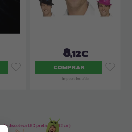
8
,12€
COMPRAR
Imposto Incluído
a de discoteca LED preta (9x9x12 cm)