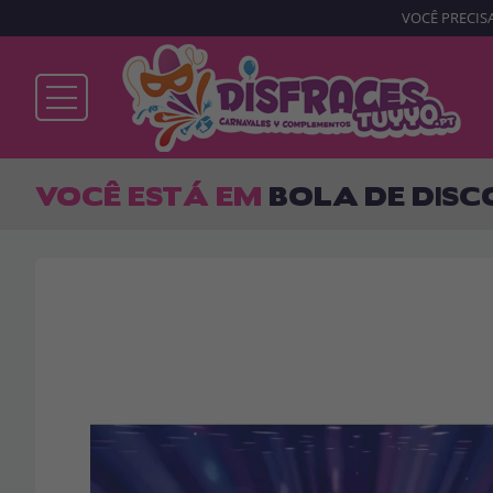
VOCÊ PRECISA
Já sou cliente
VOCÊ ESTÁ EM
BOLA DE DISC
Lembrar-me
Esqueceu sua senha?
ENTRAR