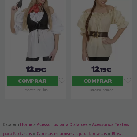
12
12
,19€
,19€
COMPRAR
COMPRAR
Imposto Incluído
Imposto Incluído
Esta em
Home
»
Acessórios para Disfarces
»
Acessórios Têxteis
para Fantasias
»
Camisas e camisetas para fantasias
»
Blusa