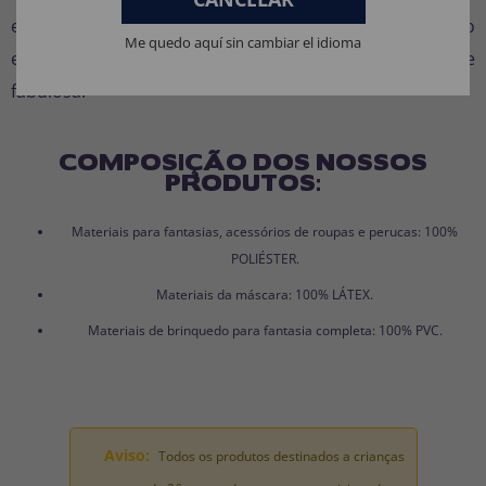
expressão que transmite liberdade, alegria e muito
Me quedo aquí sin cambiar el idioma
estilo. Não espere mais para adquirir esta blusa hippie
fabulosa.
COMPOSIÇÃO DOS NOSSOS
PRODUTOS:
Materiais para fantasias, acessórios de roupas e perucas: 100%
POLIÉSTER.
Materiais da máscara: 100% LÁTEX.
Materiais de brinquedo para fantasia completa: 100% PVC.
Aviso:
Todos os produtos destinados a crianças