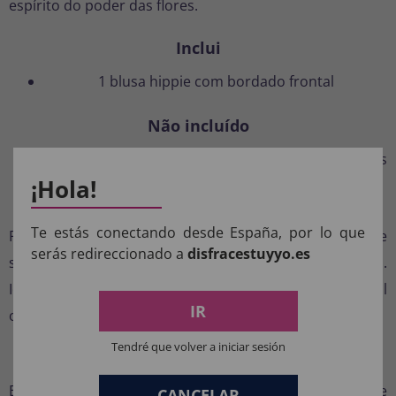
espírito do poder das flores.
Inclui
1 blusa hippie com bordado frontal
Não incluído
Sem jeans, coroa de flores ou acessórios adicionais
¡Hola!
Recomendações
Te estás conectando desde España, por lo que
Para um look completo, combine com calças boca de
serás redireccionado a
disfracestuyyo.es
sino, sandálias plataforma e cabelos soltos e ondulados.
Ideal para festas à fantasia, eventos escolares, Carnaval
IR
ou até mesmo um Halloween com temática retrô.
Tendré que volver a iniciar sesión
Deixe seu espírito livre sair!
Esta peça é mais do que uma fantasia: é uma forma de
CANCELAR