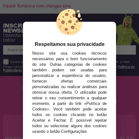
hippie feminina com mangas sino
INSCREVA-SE NA NOSSA
NEWSLETTER
Obtenha descontos e saiba de tudo antes de
todos!
Respeitamos sua privacidade
Nosso site usa cookies técnicos
necessários para o bom funcionamento
Gostaria de receber descontos exclusivos, novidades e tendências por e-mail.
do site. Outras categorias de cookies
Posso cancelar a inscrição a qualquer momento, conforme estipulado na
Política de
Publicidade
.
também podem ser usadas para
personalizar a experiência do usuário,
fornecer ofertas comerciais
personalizadas ou realizar análises para
otimizar nossa oferta. O utilizador pode
retirar o seu consentimento a qualquer
momento, a partir do link «Política de
Cookies». Você também pode aceitar
todos os cookies clicando no botão
Aceitar e Fechar. É possível rejeitar
PRECISA DE AJUDA?
todos ou selecionar alguns dos cookies
915 793 695
usando o botão Configurações.
Horário de segunda a sexta das 10h às 14h e das 17h às 20h