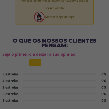
menores de 36 meses devem ser supervisionados
por um adulto.
Manter longe do fogo.
O QUE OS NOSSOS CLIENTES
PENSAM:
Seja o primeiro a deixar a sua opinião
0 / 5
5 estrelas
0%
4 estrelas
0%
3 estrelas
0%
2 estrelas
0%
1 estrelas
0%