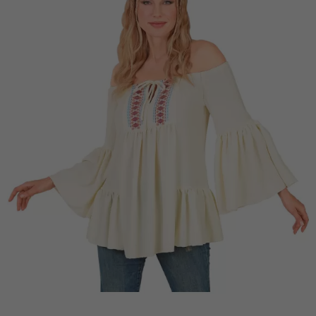
Vá em frente! Estávamos esperando por você.
CRIAR CONTA