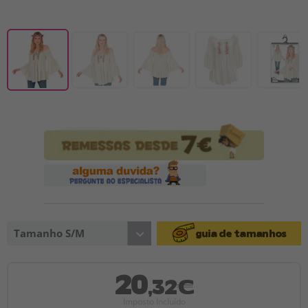
Tamanho S/M
guia de tamanhos
20
,32€
Imposto Incluído