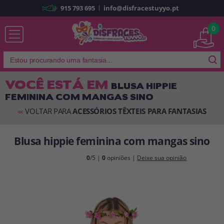
|
915 793 695
info@disfracestuyyo.pt
Já sou cliente
0
VOCÊ ESTÁ EM
BLUSA HIPPIE
FEMININA COM MANGAS SINO
Lembrar-me
Esqueceu sua senha?
VOLTAR PARA
ACESSÓRIOS TÊXTEIS PARA FANTASIAS
<<
ENTRAR
Blusa hippie feminina com mangas sino
É a minha primeira vez
0
/5 |
0
opiniões |
Deixe sua opinião
Sou novo
Ao criar uma conta em
disfracestuyyo.pt
, você poderá fazer suas
compras rapidamente em nossa loja virtual, verificar o status de seus
pedidos e consultar suas operações anteriores.