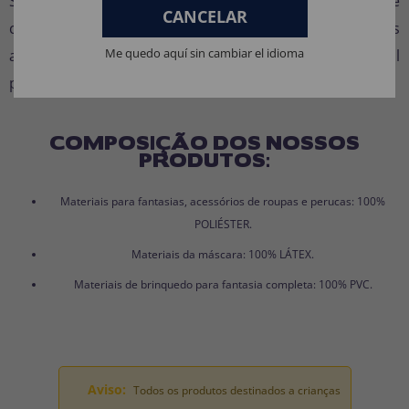
Se procura uma fantasia infantil confortável, segura e
CANCELAR
com um design adorável de peixe azul estilo desenhos
Me quedo aquí sin cambiar el idioma
animados, esta fantasia de Peixe Dori é a escolha ideal
para garantir diversão em qualquer celebração.
COMPOSIÇÃO DOS NOSSOS
PRODUTOS:
Materiais para fantasias, acessórios de roupas e perucas: 100%
POLIÉSTER.
Materiais da máscara: 100% LÁTEX.
Materiais de brinquedo para fantasia completa: 100% PVC.
Aviso:
Todos os produtos destinados a crianças