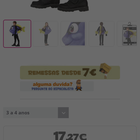
3 a 4 anos
17
,27€