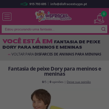
|
915 793 695
info@disfracestuyyo.pt
Já sou cliente
0
VOCÊ ESTÁ EM
FANTASIA DE PEIXE
DORY PARA MENINOS E MENINAS
Lembrar-me
Esqueceu sua senha?
VOLTAR PARA
DISFARCES DE ANIMAIS PARA MENINAS
<<
ENTRAR
Fantasia de peixe Dory para meninos e
meninas
É a minha primeira vez
Sou novo
0
/5 |
0
opiniões |
Deixe sua opinião
Ao criar uma conta em
disfracestuyyo.pt
, você poderá fazer suas
compras rapidamente em nossa loja virtual, verificar o status de seus
pedidos e consultar suas operações anteriores.