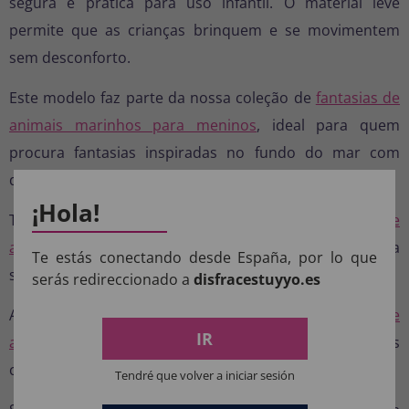
segura e prática para uso infantil. O material leve
permite que as crianças brinquem e se movimentem
sem desconforto.
Este modelo faz parte da nossa coleção de
fantasias de
animais marinhos para meninos
, ideal para quem
procura fantasias inspiradas no fundo do mar com
designs divertidos.
¡Hola!
Também se enquadra perfeitamente nas
fantasias de
animais marinhos para menina
, oferecendo uma
Te estás conectando desde España, por lo que
solução versátil e unissexo.
serás redireccionado a
disfracestuyyo.es
Além disso, integra-se na categoria geral de
fantasias de
IR
animais
, onde encontrará muitas outras opções
criativas para festas infantis.
Tendré que volver a iniciar sesión