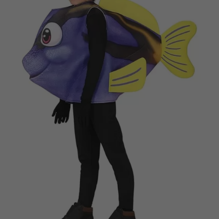
Vá em frente! Estávamos esperando por você.
CRIAR CONTA