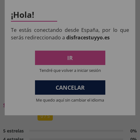
¡Hola!
Aviso:
Todos os produtos destinados a crianças
Te estás conectando desde España, por lo que
menores de 36 meses devem ser supervisionados
serás redireccionado a
disfracestuyyo.es
por um adulto.
IR
Manter longe do fogo.
Tendré que volver a iniciar sesión
O QUE OS NOSSOS CLIENTES
CANCELAR
PENSAM:
Me quedo aquí sin cambiar el idioma
Seja o primeiro a deixar a sua opinião
0 / 5
5 estrelas
0%
4 estrelas
0%