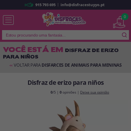
|
915 793 695
info@disfracestuyyo.pt
Já sou cliente
0
VOCÊ ESTÁ EM
DISFRAZ DE ERIZO
PARA NIÑOS
Lembrar-me
Esqueceu sua senha?
VOLTAR PARA
DISFARCES DE ANIMAIS PARA MENINAS
<<
ENTRAR
Disfraz de erizo para niños
É a minha primeira vez
0
/5 |
0
opiniões |
Deixe sua opinião
Sou novo
Ao criar uma conta em
disfracestuyyo.pt
, você poderá fazer suas
compras rapidamente em nossa loja virtual, verificar o status de seus
pedidos e consultar suas operações anteriores.