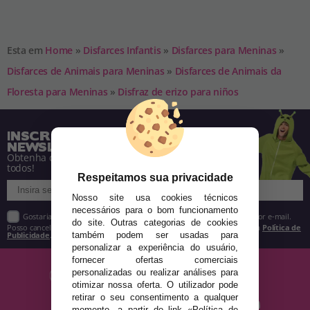
Esta em
Home
»
Disfarces Infantis
»
Disfarces para Meninas
»
Disfarces de Animais para Meninas
»
Disfarces de Animais da
Floresta para Meninas
»
Disfraz de erizo para niños
INSCREVA-SE NA NOSSA
NEWSLETTER
Obtenha descontos e saiba de tudo antes de
todos!
Respeitamos sua privacidade
Nosso site usa cookies técnicos
necessários para o bom funcionamento
Gostaria de receber descontos exclusivos, novidades e tendências por e-mail.
do site. Outras categorias de cookies
Posso cancelar a inscrição a qualquer momento, conforme estipulado na
Política de
Publicidade
.
também podem ser usadas para
personalizar a experiência do usuário,
fornecer ofertas comerciais
personalizadas ou realizar análises para
otimizar nossa oferta. O utilizador pode
retirar o seu consentimento a qualquer
momento, a partir do link «Política de