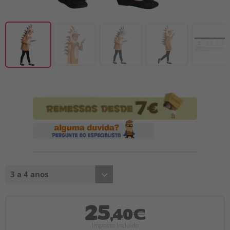
3 a 4 anos
25
,40€
Imposto Incluído