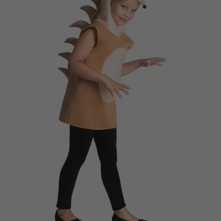
Vá em frente! Estávamos esperando por você.
CRIAR CONTA