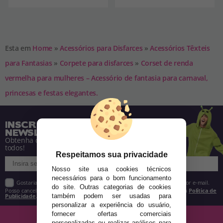
Esta em
Home
»
Acessórios para Disfarces
»
Acessórios Têxteis
para Fantasias
»
Corpete para disfarces
»
Corset de renda
vermelha para mulheres – Acessório de fantasia para carnaval,
princesas e festas elegantes.
INSCREVA-SE NA NOSSA
NEWSLETTER
Obtenha descontos e saiba de tudo antes de
todos!
Respeitamos sua privacidade
Nosso site usa cookies técnicos
necessários para o bom funcionamento
Gostaria de receber descontos exclusivos, novidades e tendências por e-mail.
do site. Outras categorias de cookies
Posso cancelar a inscrição a qualquer momento, conforme estipulado na
Política de
Publicidade
.
também podem ser usadas para
personalizar a experiência do usuário,
fornecer ofertas comerciais
personalizadas ou realizar análises para