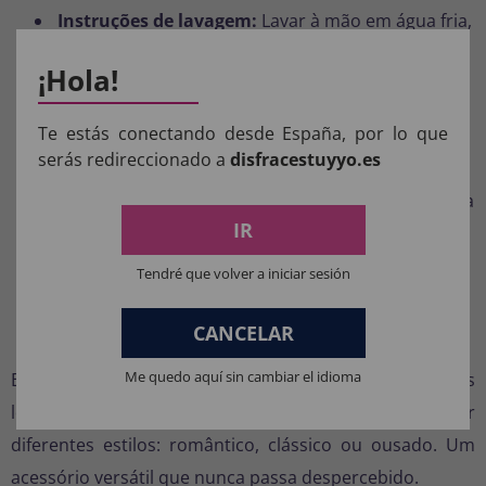
Instruções de lavagem:
Lavar à mão em água fria,
não secar na secadora nem passar a ferro
¡Hola!
diretamente sobre o tecido.
ocasiões de utilização
Te estás conectando desde España, por lo que
serás redireccionado a
disfracestuyyo.es
Ideal para Carnaval, Halloween e festas temáticas.
Perfeito para fantasias de princesa, dama vitoriana
ou marquesa.
IR
Use-o em sessões de fotos, shows ou eventos de
Tendré que volver a iniciar sesión
fantasias.
CANCELAR
Combine com estilo
Me quedo aquí sin cambiar el idioma
Este corset vermelho pode ser combinado com saias
longas, shorts ou até mesmo leggings para criar
diferentes estilos: romântico, clássico ou ousado. Um
acessório versátil que nunca passa despercebido.