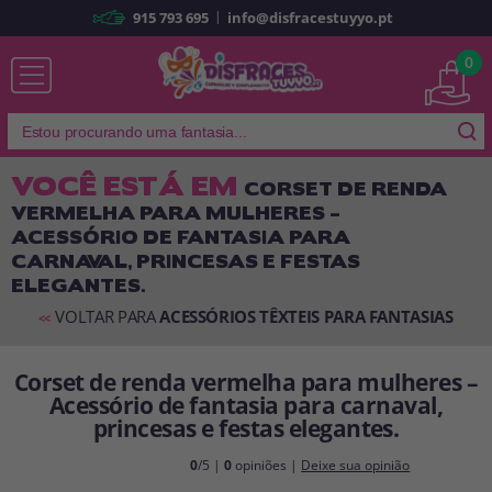
|
915 793 695
info@disfracestuyyo.pt
Já sou cliente
0
VOCÊ ESTÁ EM
CORSET DE RENDA
VERMELHA PARA MULHERES –
Lembrar-me
Esqueceu sua senha?
ACESSÓRIO DE FANTASIA PARA
CARNAVAL, PRINCESAS E FESTAS
ENTRAR
ELEGANTES.
VOLTAR PARA
ACESSÓRIOS TÊXTEIS PARA FANTASIAS
<<
É a minha primeira vez
Sou novo
Corset de renda vermelha para mulheres –
Acessório de fantasia para carnaval,
princesas e festas elegantes.
Ao criar uma conta em
disfracestuyyo.pt
, você poderá fazer suas
compras rapidamente em nossa loja virtual, verificar o status de seus
pedidos e consultar suas operações anteriores.
0
/5 |
0
opiniões |
Deixe sua opinião