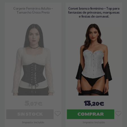
Corpete Feminino Adulto –
Corset branco feminino – Top para
Tamanho Único Preto
fantasias de princesas, marquesas
e festas de carnaval.
5
13
,07€
,20€
SIN STOCK
COMPRAR
Imposto Incluído
Imposto Incluído