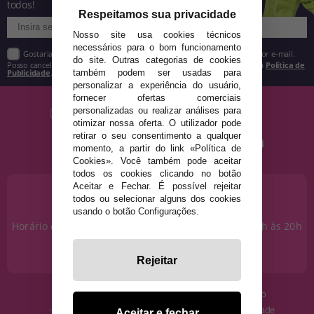
todos!
Respeitamos sua privacidade
Nosso site usa cookies técnicos
necessários para o bom funcionamento
Gostaria de receber descontos exclusivos, novidades e tendências por e-mail.
do site. Outras categorias de cookies
Posso cancelar a inscrição a qualquer momento, conforme estipulado na
Política de
Publicidade
.
também podem ser usadas para
personalizar a experiência do usuário,
fornecer ofertas comerciais
personalizadas ou realizar análises para
otimizar nossa oferta. O utilizador pode
retirar o seu consentimento a qualquer
momento, a partir do link «Política de
Cookies». Você também pode aceitar
todos os cookies clicando no botão
Aceitar e Fechar. É possível rejeitar
PRECISA DE AJUDA?
todos ou selecionar alguns dos cookies
915 793 695
usando o botão Configurações.
Horário de segunda a sexta das 10h às 14h e das 17h às 20h
Sábados das 10h às 14h.
info@disfracestuyyo.pt
Rejeitar
· Quem somos
· Condições de uso
· Como comprar
· Política de Privacidade
Aceitar e fechar