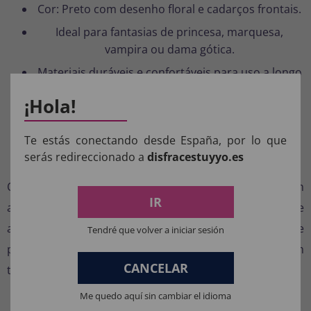
Cor: Preto com desenho floral e cadarços frontais.
Ideal para fantasias de princesa, marquesa,
vampira ou dama gótica.
Materiais duráveis e confortáveis para uso a longo
prazo.
¡Hola!
Perfeito para festas temáticas de Halloween,
Carnaval ou medievais.
Te estás conectando desde España, por lo que
serás redireccionado a
disfracestuyyo.es
Transforme sua fantasia com estilo
O
espartilho feminino adulto
é muito mais do que um
IR
acessório: é a peça-chave que valoriza a silhueta, define
a cintura e ajuda a destacar-se com um estilo refinado e
Tendré que volver a iniciar sesión
poderoso. Perfeito para mulheres que procuram um
CANCELAR
traje original com um toque de elegância.
Me quedo aquí sin cambiar el idioma
Compre seu espartilho online