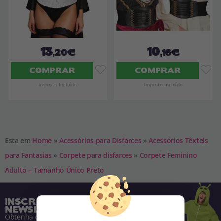
13
10
,20€
,16€
COMPRAR
COMPRAR
Imposto Incluído
Imposto Incluído
Esta em
Home
»
Acessórios para Disfarces
»
Acessórios Têxteis
para Fantasias
»
Corpete para disfarces
»
Corpete Feminino
Adulto – Tamanho Único Preto
INSCREVA-SE NA NOSSA
NEWSLETTER
Obtenha descontos e saiba de tudo antes de