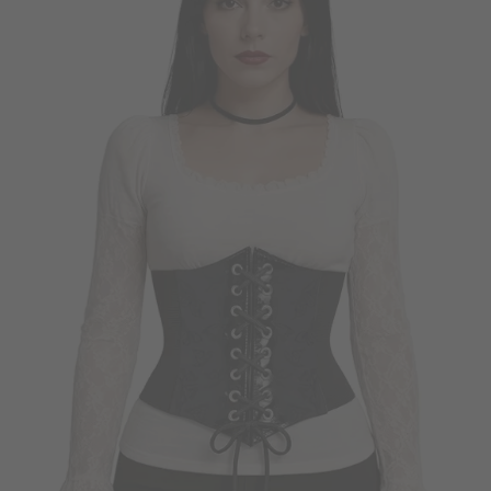
Vá em frente! Estávamos esperando por você.
CRIAR CONTA