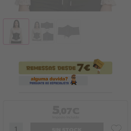
5
,07€
Imposto Incluído
SIN STOCK