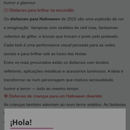
humor e glamour.
🧛‍♀️ Disfarces para brilhar na escuridão
Os
disfarces para Halloween
de 2025 são uma explosão de cor
e imaginação. Vampiras com vestidos de vinil rosa, fantasmas
cobertos de glitter, e bruxas que trocam o preto pelo prateado.
Cada look é uma performance visual pensada para as redes
sociais e para brilhar sob as luzes das festas.
Entre os mais procurados estão os disfarces com tecidos
refletores, aplicações metálicas e acessórios luminosos. A ideia é
transformar-se num personagem que mistura sensualidade,
humor e terror — tudo ao mesmo tempo.
🕸️ Disfarces de crianças para um Halloween divertido
As crianças também aderiram ao novo terror estético. As fantasias
infantis tornaram-se mais coloridas, confortáveis e seguras, com
¡Hola!
detalhes luminosos e tecidos respiráveis. Um
disfarce de criança