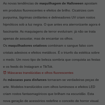
As novas tendências de
maquilhagem de Halloween
apostam
em produtos fluorescentes e efeitos de brilho. Cicatrizes com
purpurina, lágrimas cintilantes e delineadores UV criam rostos
hipnóticos sob a luz negra. O que antes era aterrorizante agora é
fascinante. As maquiagens de terror evoluíram: já não se trata
apenas de assustar, mas de encantar os olhos.
Os
maquilhadores criativos
combinam o sangue falso com
cristais adesivos e efeitos metálicos. É o triunfo da estética sobre
o medo. Um novo tipo de beleza sombria que conquista as festas
e os feeds do Instagram e TikTok.
😈 Máscaras translúcidas e olhos fluorescentes
As
máscaras para disfarces
tornaram-se verdadeiras peças de
arte. Modelos translúcidos com olhos luminosos e efeitos LED
criam rostos fantasmagóricos que brilham na escuridão. Esta
nova geração de acessórios redefine o conceito de horror visual.