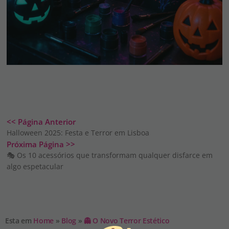
<< Página Anterior
Halloween 2025: Festa e Terror em Lisboa
Próxima Página >>
🎭 Os 10 acessórios que transformam qualquer disfarce em
algo espetacular
Esta em
Home
»
Blog
»
👻 O Novo Terror Estético