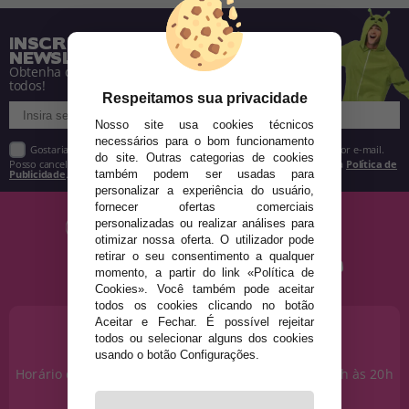
INSCREVA-SE NA NOSSA
NEWSLETTER
Obtenha descontos e saiba de tudo antes de
todos!
Respeitamos sua privacidade
Nosso site usa cookies técnicos
necessários para o bom funcionamento
Gostaria de receber descontos exclusivos, novidades e tendências por e-mail.
do site. Outras categorias de cookies
Posso cancelar a inscrição a qualquer momento, conforme estipulado na
Política de
também podem ser usadas para
Publicidade
.
personalizar a experiência do usuário,
fornecer ofertas comerciais
personalizadas ou realizar análises para
otimizar nossa oferta. O utilizador pode
retirar o seu consentimento a qualquer
momento, a partir do link «Política de
Cookies». Você também pode aceitar
todos os cookies clicando no botão
Aceitar e Fechar. É possível rejeitar
PRECISA DE AJUDA?
todos ou selecionar alguns dos cookies
915 793 695
usando o botão Configurações.
Horário de segunda a sexta das 10h às 14h e das 17h às 20h
Sábados das 10h às 14h.