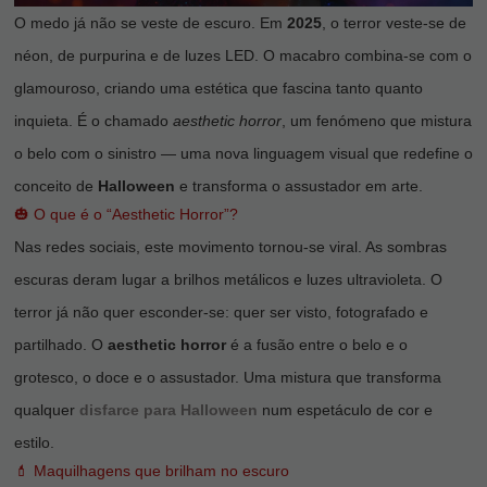
Vá em frente! Estávamos esperando por você.
O medo já não se veste de escuro. Em
2025
, o terror veste-se de
néon, de purpurina e de luzes LED. O macabro combina-se com o
CRIAR CONTA
glamouroso, criando uma estética que fascina tanto quanto
inquieta. É o chamado
aesthetic horror
, um fenómeno que mistura
o belo com o sinistro — uma nova linguagem visual que redefine o
conceito de
Halloween
e transforma o assustador em arte.
🎃 O que é o “Aesthetic Horror”?
Nas redes sociais, este movimento tornou-se viral. As sombras
escuras deram lugar a brilhos metálicos e luzes ultravioleta. O
terror já não quer esconder-se: quer ser visto, fotografado e
partilhado. O
aesthetic horror
é a fusão entre o belo e o
grotesco, o doce e o assustador. Uma mistura que transforma
qualquer
disfarce para Halloween
num espetáculo de cor e
estilo.
💄 Maquilhagens que brilham no escuro