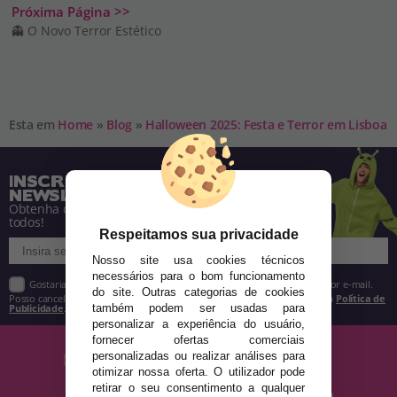
Próxima Página >>
👻 O Novo Terror Estético
Esta em
Home
»
Blog
»
Halloween 2025: Festa e Terror em Lisboa
INSCREVA-SE NA NOSSA
NEWSLETTER
Obtenha descontos e saiba de tudo antes de
todos!
Respeitamos sua privacidade
Nosso site usa cookies técnicos
necessários para o bom funcionamento
Gostaria de receber descontos exclusivos, novidades e tendências por e-mail.
do site. Outras categorias de cookies
Posso cancelar a inscrição a qualquer momento, conforme estipulado na
Política de
também podem ser usadas para
Publicidade
.
personalizar a experiência do usuário,
fornecer ofertas comerciais
personalizadas ou realizar análises para
otimizar nossa oferta. O utilizador pode
retirar o seu consentimento a qualquer