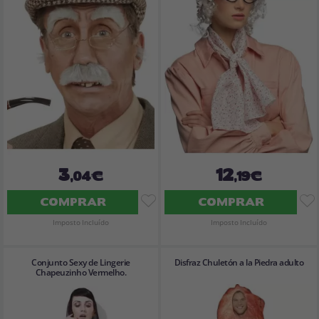
3
12
,04€
,19€
COMPRAR
COMPRAR
Imposto Incluído
Imposto Incluído
Conjunto Sexy de Lingerie
Disfraz Chuletón a la Piedra adulto
Chapeuzinho Vermelho.