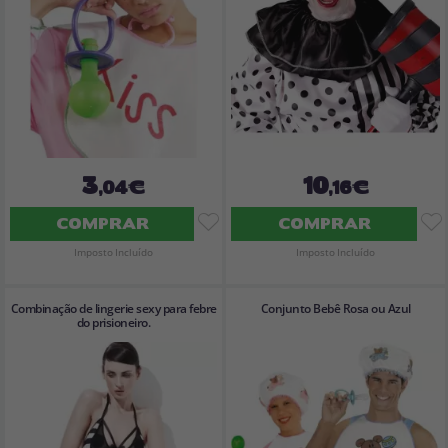
3
10
,04€
,16€
COMPRAR
COMPRAR
Imposto Incluído
Imposto Incluído
Combinação de lingerie sexy para febre
Conjunto Bebê Rosa ou Azul
do prisioneiro.