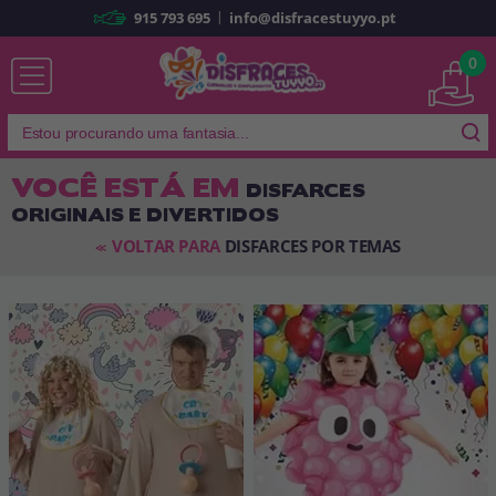
|
915 793 695
info@disfracestuyyo.pt
Já sou cliente
0
VOCÊ ESTÁ EM
DISFARCES
ORIGINAIS E DIVERTIDOS
Lembrar-me
Esqueceu sua senha?
VOLTAR PARA
DISFARCES POR TEMAS
<<
ENTRAR
É a minha primeira vez
Sou novo
Ao criar uma conta em
disfracestuyyo.pt
, você poderá fazer suas
compras rapidamente em nossa loja virtual, verificar o status de seus
pedidos e consultar suas operações anteriores.