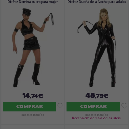
Disfraz Domina cuero para mujer
Disfraz Dueña de la Noche para adulta
14
48
,74€
,79€
COMPRAR
COMPRAR
Imposto Incluído
Imposto Incluído
Receba em de 1 a a 2 dias úteis