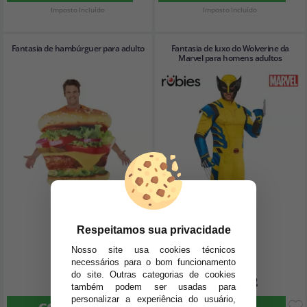
Imposto Incluído
Imposto Incluído
Fantasia de hambúrguer para adulto
Fantasia de luxo do Wolverine da
Marvel para homens adultos
Respeitamos sua privacidade
Nosso site usa cookies técnicos
necessários para o bom funcionamento
do site. Outras categorias de cookies
26
50
,42€
,82€
também podem ser usadas para
personalizar a experiência do usuário,