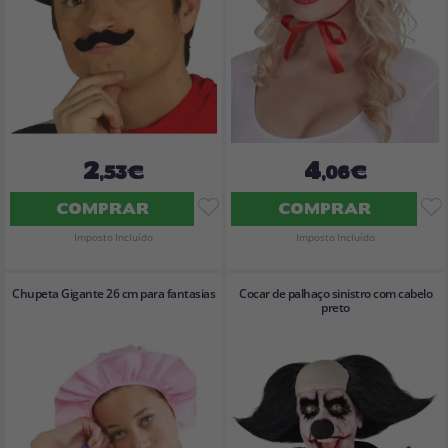
2
4
,53€
,06€
COMPRAR
COMPRAR
Imposto Incluído
Imposto Incluído
Chupeta Gigante 26 cm para fantasias
Cocar de palhaço sinistro com cabelo
preto