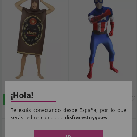
25
56
,40€
,42€
¡Hola!
COMPRAR
COMPRAR
Imposto Incluído
Imposto Incluído
Te estás conectando desde España, por lo que
serás redireccionado a
disfracestuyyo.es
Disfraz de Criada Francesa Ardiente
Disfraz de Deadpool Morphsuit