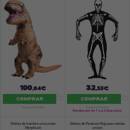
100
32
,64€
,53€
COMPRAR
COMPRAR
Imposto Incluído
Imposto Incluído
Receba em de 1 a a 2 dias úteis
Disfraz de hombre censurado
Disfraz de Pimiento Rojo para adulto
Morphsuit
unisex