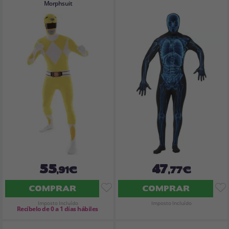
Morphsuit
55
47
,91€
,77€
COMPRAR
COMPRAR
Imposto Incluído
Imposto Incluído
Recíbelo de 0 a 1 días hábiles