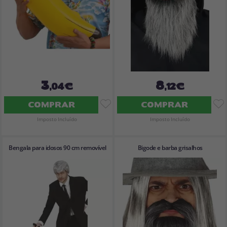
3
8
,04€
,12€
COMPRAR
COMPRAR
Imposto Incluído
Imposto Incluído
Bengala para idosos 90 cm removível
Bigode e barba grisalhos