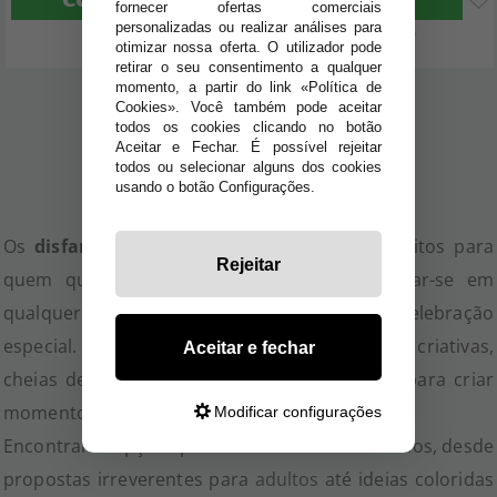
COMPRAR
COMPRAR
fornecer ofertas comerciais
personalizadas ou realizar análises para
Imposto Incluído
Imposto Incluído
otimizar nossa oferta. O utilizador pode
retirar o seu consentimento a qualquer
momento, a partir do link «Política de
Cookies». Você também pode aceitar
1
2
3
todos os cookies clicando no botão
Aceitar e Fechar. É possível rejeitar
todos ou selecionar alguns dos cookies
usando o botão Configurações.
Os
disfarces originais e divertidos
são perfeitos para
Rejeitar
quem quer fugir do convencional e destacar-se em
qualquer festa temática, Carnaval ou celebração
especial. Nesta categoria reunimos propostas criativas,
Aceitar e fechar
cheias de humor e personalidade, pensadas para criar
momentos únicos e inesquecíveis.
Modificar configurações
Encontrarás opções para todas as idades e estilos, desde
propostas irreverentes para
adultos
até ideias coloridas