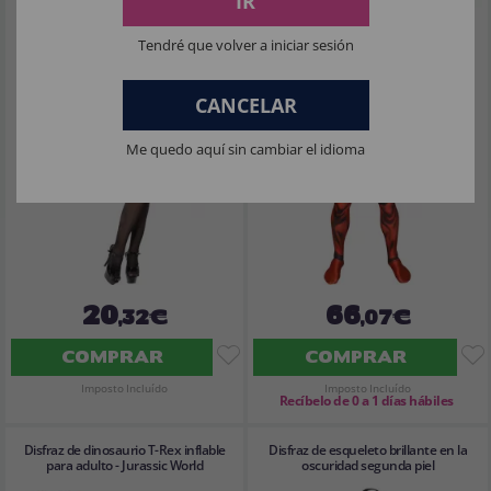
IR
Tendré que volver a iniciar sesión
CANCELAR
Me quedo aquí sin cambiar el idioma
20
66
,32€
,07€
COMPRAR
COMPRAR
Imposto Incluído
Imposto Incluído
Recíbelo de 0 a 1 días hábiles
Disfraz de dinosaurio T-Rex inflable
Disfraz de esqueleto brillante en la
para adulto - Jurassic World
oscuridad segunda piel