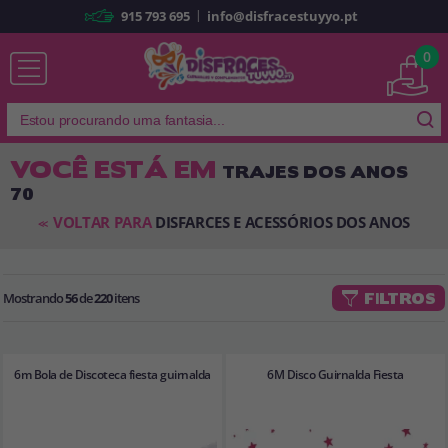
|
915 793 695
info@disfracestuyyo.pt
Já sou cliente
0
VOCÊ ESTÁ EM
TRAJES DOS ANOS
70
Lembrar-me
Esqueceu sua senha?
VOLTAR PARA
DISFARCES E ACESSÓRIOS DOS ANOS
<<
ENTRAR
Mostrando
56
de
220
itens
FILTROS
É a minha primeira vez
Sou novo
6m Bola de Discoteca fiesta guirnalda
6M Disco Guirnalda Fiesta
Ao criar uma conta em
disfracestuyyo.pt
, você poderá fazer suas
compras rapidamente em nossa loja virtual, verificar o status de seus
pedidos e consultar suas operações anteriores.