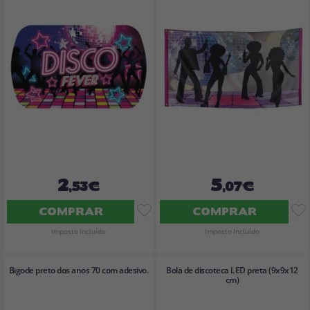
2
5
,53€
,07€
COMPRAR
COMPRAR
Imposto Incluído
Imposto Incluído
Bigode preto dos anos 70 com adesivo.
Bola de discoteca LED preta (9x9x12
cm)