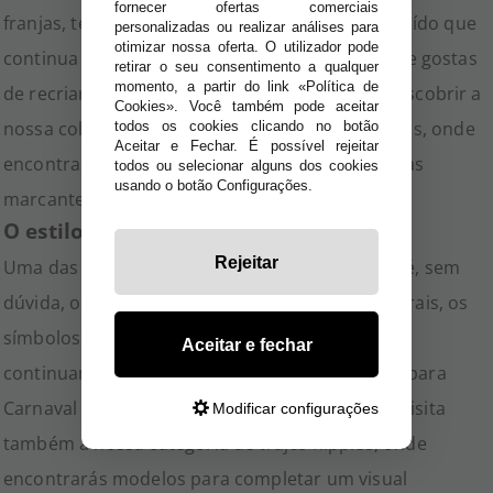
fornecer ofertas comerciais
franjas, tecidos brilhantes e um estilo descontraído que
personalizadas ou realizar análises para
otimizar nossa oferta. O utilizador pode
continua a fazer sucesso em festas temáticas. Se gostas
retirar o seu consentimento a qualquer
momento, a partir do link «Política de
de recriar diferentes épocas, podes também descobrir a
Cookies». Você também pode aceitar
nossa coleção de
disfarces e acessórios dos anos
, onde
todos os cookies clicando no botão
Aceitar e Fechar. É possível rejeitar
encontras modelos inspirados em várias décadas
todos ou selecionar alguns dos cookies
usando o botão Configurações.
marcantes.
O estilo hippie continua em destaque
Rejeitar
Uma das tendências mais icónicas dos anos 70 é, sem
dúvida, o movimento hippie. Os estampados florais, os
símbolos da paz, as franjas e as cores vibrantes
Aceitar e fechar
continuam a ser uma escolha muito procurada para
Carnaval e festas retro. Se preferes este estilo, visita
Modificar configurações
também a nossa categoria de
trajes hippies
, onde
encontrarás modelos para completar um visual