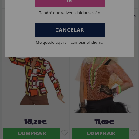
IR
Tendré que volver a iniciar sesión
Camiseta Adult Tubes Anos 70*
Camiseta de rejilla naranja neón de los
80 para mujer
CANCELAR
Me quedo aquí sin cambiar el idioma
18
11
,29€
,69€
COMPRAR
COMPRAR