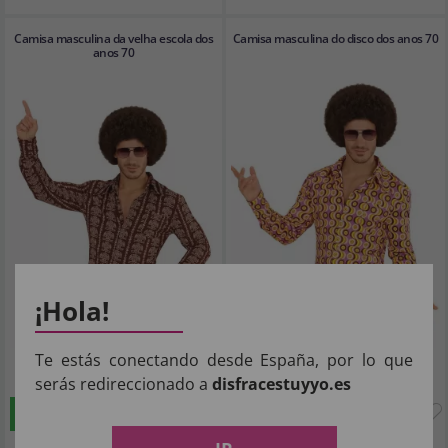
Camisa masculina da velha escola dos
Camisa masculina do disco dos anos 70
anos 70
¡Hola!
Te estás conectando desde España, por lo que
18
18
,29€
,29€
serás redireccionado a
disfracestuyyo.es
COMPRAR
COMPRAR
Imposto Incluído
Imposto Incluído