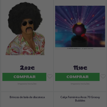
2
11
,02€
,18€
COMPRAR
COMPRAR
Imposto Incluído
Imposto Incluído
Brincos de bola de discoteca
Calça Feminina Anos 70 Groovy
Bubbles