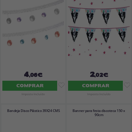
Vá em frente! Estávamos esperando por você.
CRIAR CONTA
4
2
,06€
,02€
COMPRAR
COMPRAR
Imposto Incluído
Imposto Incluído
Bandeja Disco Plástico 39X24 CMS
Banner para festa discoteca 150 x
90cm