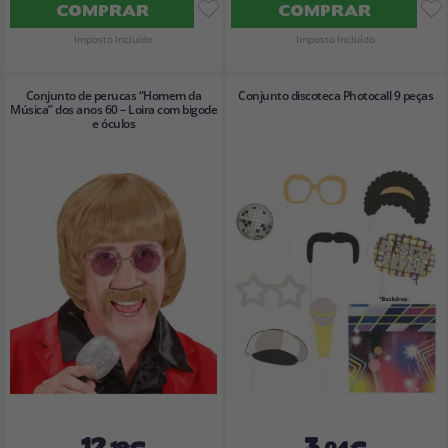
COMPRAR
COMPRAR
Imposto Incluído
Imposto Incluído
Conjunto de perucas “Homem da
Conjunto discoteca Photocall 9 peças
Música” dos anos 60 – Loira com bigode
e óculos
12
3
,19€
,04€