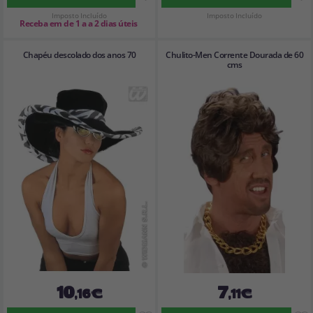
Imposto Incluído
Imposto Incluído
Receba em de 1 a a 2 dias úteis
Chapéu descolado dos anos 70
Chulito-Men Corrente Dourada de 60
cms
10
7
,16€
,11€