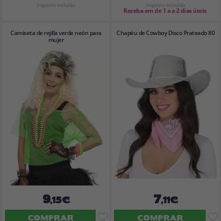
Imposto Incluído
Imposto Incluído
Receba em de 1 a a 2 dias úteis
Camiseta de rejilla verde neón para
Chapéu de Cowboy Disco Prateado 80
mujer
9
7
,15€
,11€
COMPRAR
COMPRAR