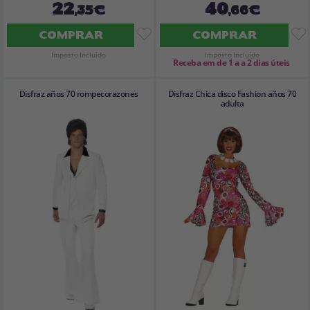
22
40
,35€
,66€
COMPRAR
COMPRAR
Imposto Incluído
Imposto Incluído
Receba em de 1 a a 2 dias úteis
Disfraz años 70 rompecorazones
Disfraz Chica disco Fashion años 70
adulta