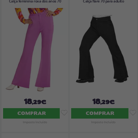
Calça feminina roxa dos anos 70
Calça flare 70 para adulto
18
18
,29€
,29€
COMPRAR
COMPRAR
Imposto Incluído
Imposto Incluído