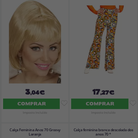
3
17
,04€
,27€
COMPRAR
COMPRAR
Imposto Incluído
Imposto Incluído
Calça Feminina Anos 70 Groovy
Calça feminina branca descolada dos
Laranja
anos 70 *