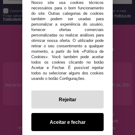
Nosso site usa cookies técnicos
necessários para o bom funcionamento
Gostaria de receber descontos exclusivos, novidades e tendências por e-mail.
do site. Outras categorias de cookies
Posso cancelar a inscrição a qualquer momento, conforme estipulado na
Política de
Publicidade
.
também podem ser usadas para
personalizar a experiência do usuário,
fornecer ofertas comerciais
personalizadas ou realizar análises para
otimizar nossa oferta. O utilizador pode
retirar o seu consentimento a qualquer
momento, a partir do link «Política de
Cookies». Você também pode aceitar
todos os cookies clicando no botão
Aceitar e Fechar. É possível rejeitar
PRECISA DE AJUDA?
todos ou selecionar alguns dos cookies
915 793 695
usando o botão Configurações.
Horário de segunda a sexta das 10h às 14h e das 17h às 20h
Sábados das 10h às 14h.
info@disfracestuyyo.pt
Rejeitar
· Quem somos
· Condições de uso
· Como comprar
· Política de Privacidade
Aceitar e fechar
· Envios e Devoluções
· Política de Cookies
· Blog
· Aviso Legal