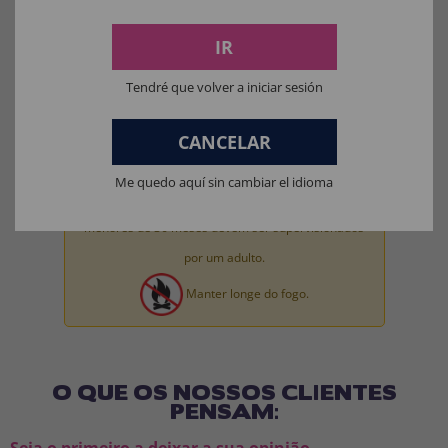
POLIÉSTER.
IR
Materiais da máscara: 100% LÁTEX.
Materiais de brinquedo para fantasia completa: 100% PVC.
Tendré que volver a iniciar sesión
CANCELAR
Me quedo aquí sin cambiar el idioma
Aviso:
Todos os produtos destinados a crianças
menores de 36 meses devem ser supervisionados
por um adulto.
Manter longe do fogo.
O QUE OS NOSSOS CLIENTES
PENSAM:
Seja o primeiro a deixar a sua opinião