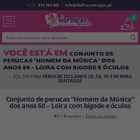
|
915 793 695
info@disfracestuyyo.pt
Já sou cliente
0
VOCÊ ESTÁ EM
CONJUNTO DE
PERUCAS “HOMEM DA MÚSICA” DOS
Lembrar-me
Esqueceu sua senha?
ANOS 60 – LOIRA COM BIGODE E ÓCULOS
ENTRAR
VOLTAR PARA
PERUCAS DOS ANOS 20, 50, 70 E 90 PARA
<<
FANTASIAS
Conjunto de perucas “Homem da Música”
É a minha primeira vez
Sou novo
dos anos 60 – Loira com bigode e óculos
0
/5 |
0
opiniões |
Deixe sua opinião
Ao criar uma conta em
disfracestuyyo.pt
, você poderá fazer suas
compras rapidamente em nossa loja virtual, verificar o status de seus
pedidos e consultar suas operações anteriores.