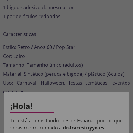
1 bigode adesivo da mesma cor
1 par de óculos redondos
Características:
Estilo: Retro / Anos 60 / Pop Star
Cor: Loiro
Tamanho: Tamanho único (adultos)
Material: Sintético (peruca e bigode) / plástico (óculos)
Uso: Carnaval, Halloween, festas temáticas, eventos
escolares
¡Hola!
COMPOSIÇÃO DOS NOSSOS
PRODUTOS:
Te estás conectando desde España, por lo que
serás redireccionado a
disfracestuyyo.es
Materiais para fantasias, acessórios de roupas e perucas: 100%