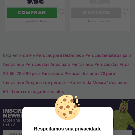
9
18
,15€
,29€
COMPRAR
SIN STOCK
Imposto Incluído
Imposto Incluído
Esta em
Home
»
Perucas para Disfarces
»
Perucas temáticas para
fantasias
»
Perucas dos Anos para Fantasias
»
Perucas dos Anos
20, 50, 70 e 90 para Fantasias
»
Perucas dos anos 70 para
fantasias
»
Conjunto de perucas “Homem da Música” dos anos
60 – Loira com bigode e óculos
INSCREVA-SE NA NOSSA
NEWSLETTER
Obtenha descontos e saiba de tudo antes de
todos!
Respeitamos sua privacidade