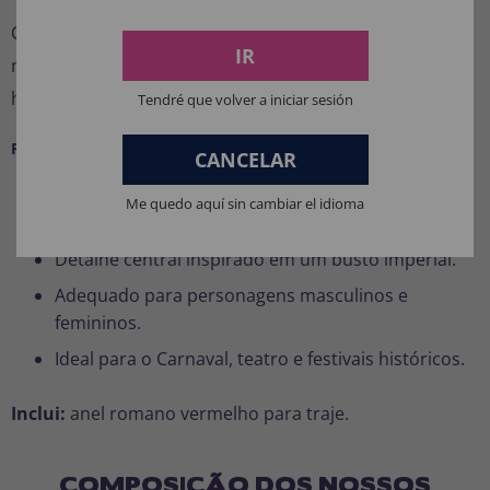
Confira nossa seleção de
anéis de fantasia
e encontre
IR
mais acessórios para completar caracterizações
históricas, de fantasia e temáticas.
Tendré que volver a iniciar sesión
Principais características
CANCELAR
Anel para completar trajes com temática romana.
Me quedo aquí sin cambiar el idioma
Design em ouro com uma pedra vermelha central.
Detalhe central inspirado em um busto imperial.
Adequado para personagens masculinos e
femininos.
Ideal para o Carnaval, teatro e festivais históricos.
Inclui:
anel romano vermelho para traje.
COMPOSIÇÃO DOS NOSSOS