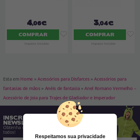
4
3
,06€
,04€
COMPRAR
COMPRAR
Imposto Incluído
Imposto Incluído
Esta em
Home
»
Acessórios para Disfarces
»
Acessórios para
fantasias de mãos
»
Anéis de fantasia
»
Anel Romano Vermelho –
Acessório de Joia para Trajes de Gladiador e Imperador
INSCREVA-SE NA NOSSA
NEWSLETTER
Obtenha descontos e saiba de tudo antes de
todos!
Respeitamos sua privacidade