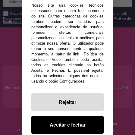
Nosso site usa cookies técnicos
necessários para o bom funcionamento
Gostaria de receber descontos exclusivos, novidades e tendências por e-mail.
do site. Outras categorias de cookies
Posso cancelar a inscrição a qualquer momento, conforme estipulado na
Política de
Publicidade
.
também podem ser usadas para
personalizar a experiência do usuário,
fornecer ofertas comerciais
personalizadas ou realizar análises para
otimizar nossa oferta. O utilizador pode
retirar o seu consentimento a qualquer
momento, a partir do link «Política de
Cookies». Você também pode aceitar
todos os cookies clicando no botão
Aceitar e Fechar. É possível rejeitar
PRECISA DE AJUDA?
todos ou selecionar alguns dos cookies
915 793 695
usando o botão Configurações.
Horário de segunda a sexta das 10h às 14h e das 17h às 20h
Sábados das 10h às 14h.
info@disfracestuyyo.pt
Rejeitar
· Quem somos
· Condições de uso
· Como comprar
· Política de Privacidade
Aceitar e fechar
· Envios e Devoluções
· Política de Cookies