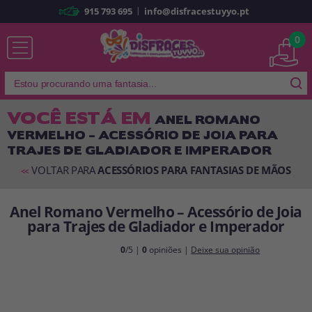
|
915 793 695
info@disfracestuyyo.pt
Já sou cliente
0
VOCÊ ESTÁ EM
ANEL ROMANO
VERMELHO – ACESSÓRIO DE JOIA PARA
Lembrar-me
Esqueceu sua senha?
TRAJES DE GLADIADOR E IMPERADOR
ENTRAR
VOLTAR PARA
ACESSÓRIOS PARA FANTASIAS DE MÃOS
<<
Anel Romano Vermelho – Acessório de Joia
É a minha primeira vez
para Trajes de Gladiador e Imperador
Sou novo
0
/5 |
0
opiniões |
Deixe sua opinião
Ao criar uma conta em
disfracestuyyo.pt
, você poderá fazer suas
compras rapidamente em nossa loja virtual, verificar o status de seus
pedidos e consultar suas operações anteriores.