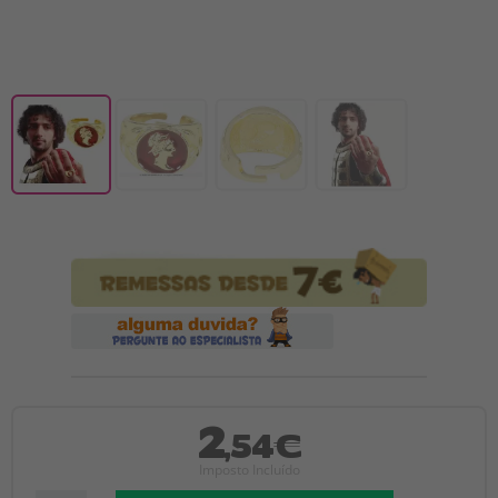
2
,54€
Imposto Incluído