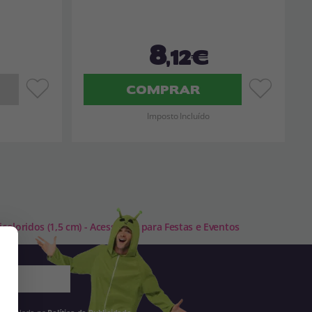
8
,12€
COMPRAR
Imposto Incluído
oloridos (1,5 cm) - Acessórios para Festas e Eventos
 estipulado na
Política de Publicidade
.