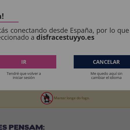
S PRODUTOS:
a!
tás conectando desde España, por lo que
: 100% POLIÉSTER.
eccionado a
disfracestuyyo.es
.
IR
CANCELAR
Tendré que volver a
Me quedo aquí sin
iniciar sesión
cambiar el idioma
os produtos destinados a crianças menores de 36 meses devem ser supervision
Manter longe do fogo.
ES PENSAM: