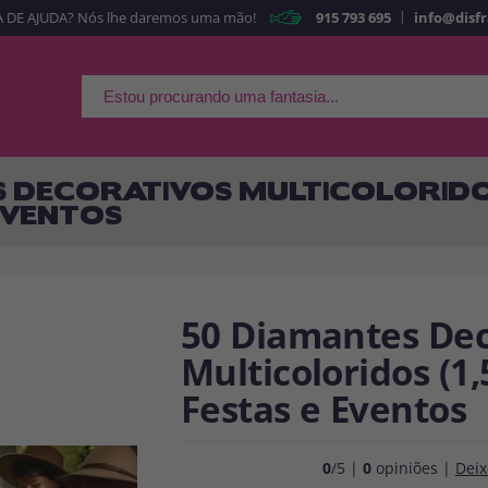
|
 DE AJUDA? Nós lhe daremos uma mão!
915 793 695
info@disf
É a minha primeira ve
Sou nov
Ao criar uma conta
rapidamente em nossa l
 DECORATIVOS MULTICOLORIDOS 
suas operações anterior
EVENTOS
Vá em frente! Estávamo
CRIAR CON
50 Diamantes Dec
Multicoloridos (1,
Festas e Eventos
0
/5 |
0
opiniões |
Deix