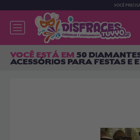
VOCÊ PRECISA
Já sou cliente
VOCÊ ESTÁ EM
50 DIAMANTES
ACESSÓRIOS PARA FESTAS E 
Lembrar-me
Esqueceu sua senha?
ENTRAR