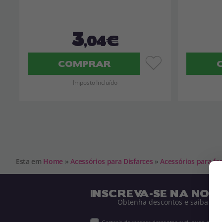
3
,04€
COMPRAR
Imposto Incluído
Esta em
Home
»
Acessórios para Disfarces
»
Acessórios para fa
INSCREVA-SE NA NOS
Obtenha descontos e saiba de 
Gostaria de receber descontos exclusivos, novi