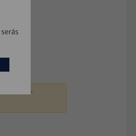
 serás
ados por um adulto.