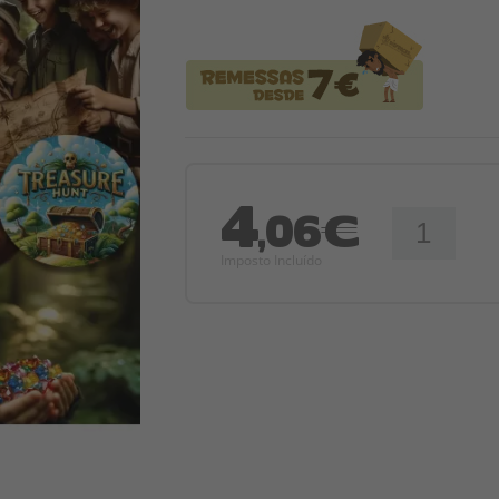
4
,06€
Imposto Incluído