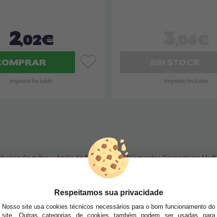
2
3
,02€
,04€
COMPRAR
SIN STOCK
Imposto Incluído
Imposto Incluído
ntasias de mãos
»
Anéis de fantasia
»
50 Diamantes Decorativos Multic
SA NEWSLETTER
Respeitamos sua privacidade
tudo antes de todos!
Nosso site usa cookies técnicos necessários para o bom funcionamento do
site. Outras categorias de cookies também podem ser usadas para
dades e tendências por e-mail. Posso cancelar a inscrição a qualquer momento, conforme