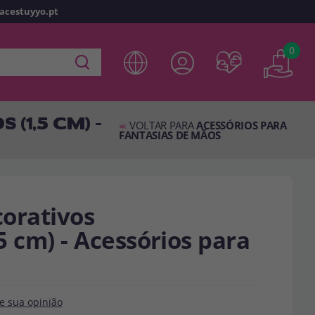
racestuyyo.pt
z
o
0
 em
disfracestuyyo.pt
, você poderá fazer suas compras
oja virtual, verificar o status de seus pedidos e consultar
(1,5 CM) -
es.
VOLTAR PARA
ACESSÓRIOS PARA
<<
FANTASIAS DE MÃOS
s esperando por você.
TA
orativos
5 cm) - Acessórios para
e sua opinião