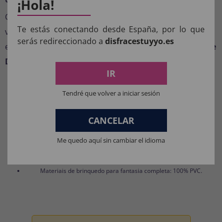
¡Hola!
Com seu design exagerado e bem-humorado, esta
Te estás conectando desde España, por lo que
viseira é o acessório ideal para quem busca se destacar
serás redireccionado a
disfracestuyyo.es
e arrancar risadas. Perfeita para completar a fantasia
de
Donald Trump
e causar impacto em qualquer evento.
IR
COMPOSIÇÃO DOS NOSSOS
Tendré que volver a iniciar sesión
PRODUTOS:
CANCELAR
Materiais para fantasias, acessórios de roupas e perucas: 100%
POLIÉSTER.
Me quedo aquí sin cambiar el idioma
Materiais da máscara: 100% LÁTEX.
Materiais de brinquedo para fantasia completa: 100% PVC.