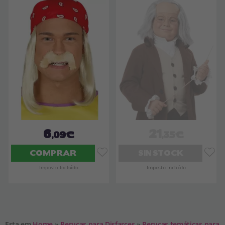
6
21
,09€
,35€
COMPRAR
SIN STOCK
Imposto Incluído
Imposto Incluído
Esta em
Home
»
Perucas para Disfarces
»
Perucas temáticas para