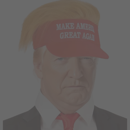
Vá em frente! Estávamos esperando por você.
CRIAR CONTA