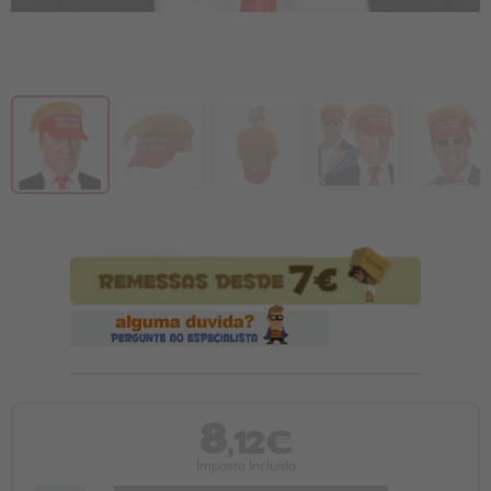
8
,12€
Imposto Incluído