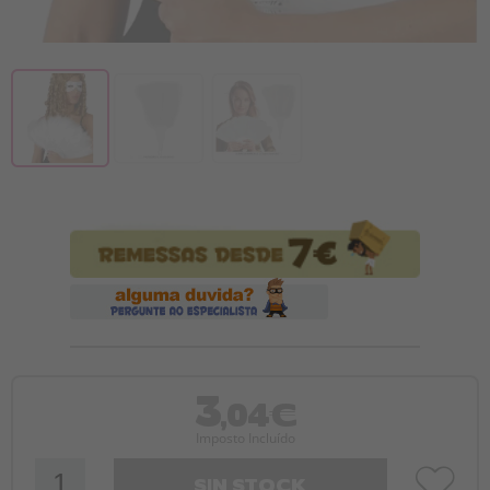
3
,04€
Imposto Incluído
SIN STOCK