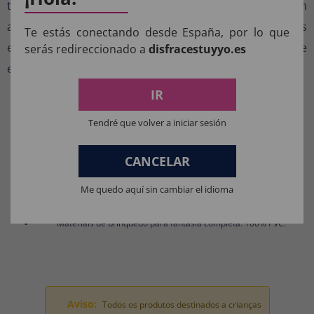
toque distinto e chamativo à sua fantasia. É também um
acessório versátil que você pode reutilizar em diferentes
Te estás conectando desde España, por lo que
eventos festivos, sempre adicionando um toque chique
serás redireccionado a
disfracestuyyo.es
e original.
IR
COMPOSIÇÃO DOS NOSSOS
Tendré que volver a iniciar sesión
PRODUTOS:
CANCELAR
Materiais para fantasias, acessórios de roupas e perucas: 100%
POLIÉSTER.
Me quedo aquí sin cambiar el idioma
Materiais da máscara: 100% LÁTEX.
Materiais de brinquedo para fantasia completa: 100% PVC.
Aviso:
Todos os produtos destinados a crianças