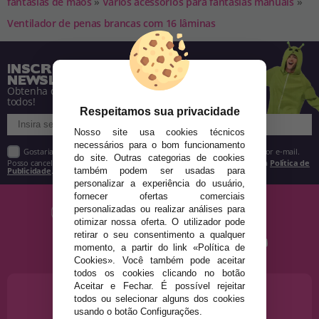
fantasias de mãos
»
Vários acessórios para fantasias manuais
»
Ventilador de penas brancas com 16 lâminas
INSCREVA-SE NA NOSSA
NEWSLETTER
Obtenha descontos e saiba de tudo antes de
todos!
Respeitamos sua privacidade
Nosso site usa cookies técnicos
necessários para o bom funcionamento
Gostaria de receber descontos exclusivos, novidades e tendências por e-mail.
do site. Outras categorias de cookies
Posso cancelar a inscrição a qualquer momento, conforme estipulado na
Política de
Publicidade
.
também podem ser usadas para
personalizar a experiência do usuário,
fornecer ofertas comerciais
personalizadas ou realizar análises para
otimizar nossa oferta. O utilizador pode
retirar o seu consentimento a qualquer
momento, a partir do link «Política de
Cookies». Você também pode aceitar
todos os cookies clicando no botão
Aceitar e Fechar. É possível rejeitar
PRECISA DE AJUDA?
todos ou selecionar alguns dos cookies
915 793 695
usando o botão Configurações.