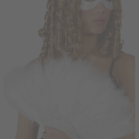
Vá em frente! Estávamos esperando por você.
CRIAR CONTA