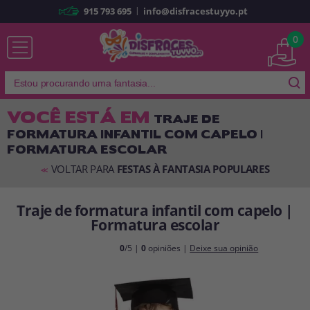
|
915 793 695
info@disfracestuyyo.pt
Já sou cliente
0
VOCÊ ESTÁ EM
TRAJE DE
FORMATURA INFANTIL COM CAPELO |
Lembrar-me
Esqueceu sua senha?
FORMATURA ESCOLAR
ENTRAR
VOLTAR PARA
FESTAS À FANTASIA POPULARES
<<
Traje de formatura infantil com capelo |
É a minha primeira vez
Formatura escolar
Sou novo
0
/5 |
0
opiniões |
Deixe sua opinião
Ao criar uma conta em
disfracestuyyo.pt
, você poderá fazer suas
compras rapidamente em nossa loja virtual, verificar o status de seus
pedidos e consultar suas operações anteriores.