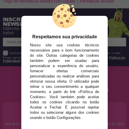
Traje de formatura infantil com capelo | Formatura escolar
INSCREVA-SE NA NOSSA
NEWSLETTER
Obtenha descontos e saiba de tudo antes de
todos!
Respeitamos sua privacidade
Nosso site usa cookies técnicos
necessários para o bom funcionamento
Gostaria de receber descontos exclusivos, novidades e tendências por e-mail.
do site. Outras categorias de cookies
Posso cancelar a inscrição a qualquer momento, conforme estipulado na
Política de
Publicidade
.
também podem ser usadas para
personalizar a experiência do usuário,
fornecer ofertas comerciais
personalizadas ou realizar análises para
otimizar nossa oferta. O utilizador pode
retirar o seu consentimento a qualquer
momento, a partir do link «Política de
Cookies». Você também pode aceitar
todos os cookies clicando no botão
Aceitar e Fechar. É possível rejeitar
PRECISA DE AJUDA?
todos ou selecionar alguns dos cookies
915 793 695
usando o botão Configurações.
Horário de segunda a sexta das 10h às 14h e das 17h às 20h
Sábados das 10h às 14h.