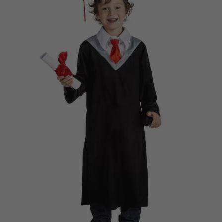
Vá em frente! Estávamos esperando por você.
CRIAR CONTA