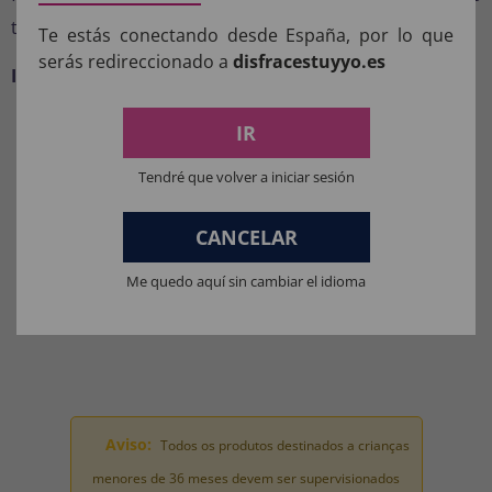
temáticas com um estilo elegante e muito divertido.
Te estás conectando desde España, por lo que
serás redireccionado a
disfracestuyyo.es
Inclui:
Toga com colarinho, gravata e capelo.
IR
COMPOSIÇÃO DOS NOSSOS
PRODUTOS:
Tendré que volver a iniciar sesión
Materiais para fantasias, acessórios de roupas e perucas: 100%
CANCELAR
POLIÉSTER.
Me quedo aquí sin cambiar el idioma
Materiais da máscara: 100% LÁTEX.
Materiais de brinquedo para fantasia completa: 100% PVC.
Aviso:
Todos os produtos destinados a crianças
menores de 36 meses devem ser supervisionados