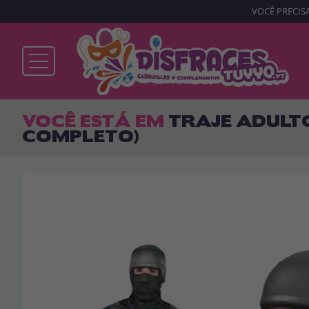
VOCÊ PRECISA
Já sou cliente
VOCÊ ESTÁ EM
TRAJE ADULTO
COMPLETO)
Lembrar-me
Esqueceu sua senha?
ENTRAR