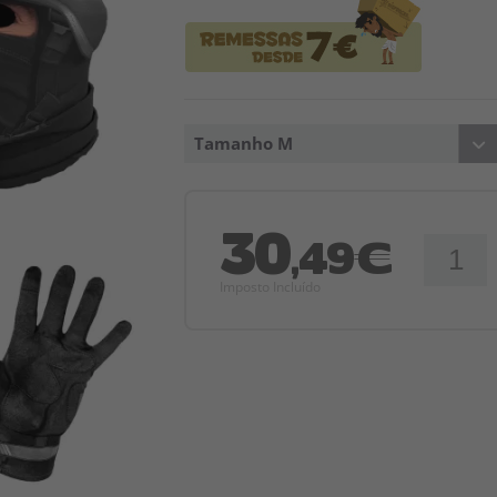
Tamanho M
30
,49€
Imposto Incluído