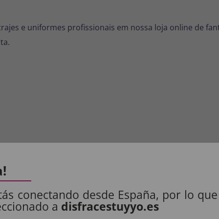
rajes e uniformes profissionais em nossa loja online de fan
ta.
a!
tás conectando desde España, por lo que
eccionado a
disfracestuyyo.es