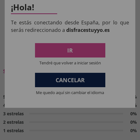
menores de 36 meses devem ser supervisionados
¡Hola!
por um adulto.
Te estás conectando desde España, por lo que
Manter longe do fogo.
serás redireccionado a
disfracestuyyo.es
IR
O QUE OS NOSSOS CLIENTES
PENSAM:
Tendré que volver a iniciar sesión
Seja o primeiro a deixar a sua opinião
CANCELAR
0 / 5
Me quedo aquí sin cambiar el idioma
5 estrelas
0%
4 estrelas
0%
3 estrelas
0%
2 estrelas
0%
1 estrelas
0%