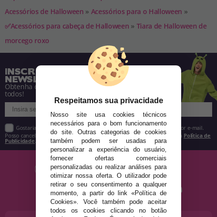
Acessórios de Halloween
»
Acessórios para o Halloween
»
✅Acessórios para cabeça de Halloween
»
Tiara de Halloween de
morcego roxo
INSCREVA-SE NA NOSSA
NEWSLETTER
Obtenha descontos e saiba de tudo antes de
todos!
Respeitamos sua privacidade
Nosso site usa cookies técnicos
necessários para o bom funcionamento
Gostaria de receber descontos exclusivos, novidades e tendências por e-mail.
do site. Outras categorias de cookies
Posso cancelar a inscrição a qualquer momento, conforme estipulado na
Política de
Publicidade
.
também podem ser usadas para
personalizar a experiência do usuário,
fornecer ofertas comerciais
personalizadas ou realizar análises para
otimizar nossa oferta. O utilizador pode
retirar o seu consentimento a qualquer
momento, a partir do link «Política de
Cookies». Você também pode aceitar
todos os cookies clicando no botão