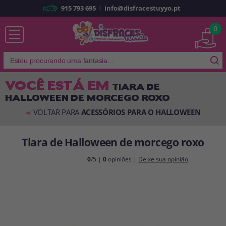
|
915 793 695
info@disfracestuyyo.pt
Já sou cliente
0
VOCÊ ESTÁ EM
TIARA DE
HALLOWEEN DE MORCEGO ROXO
Lembrar-me
Esqueceu sua senha?
VOLTAR PARA
ACESSÓRIOS PARA O HALLOWEEN
<<
ENTRAR
Tiara de Halloween de morcego roxo
É a minha primeira vez
0
/5 |
0
opiniões |
Deixe sua opinião
Sou novo
Ao criar uma conta em
disfracestuyyo.pt
, você poderá fazer suas
compras rapidamente em nossa loja virtual, verificar o status de seus
pedidos e consultar suas operações anteriores.