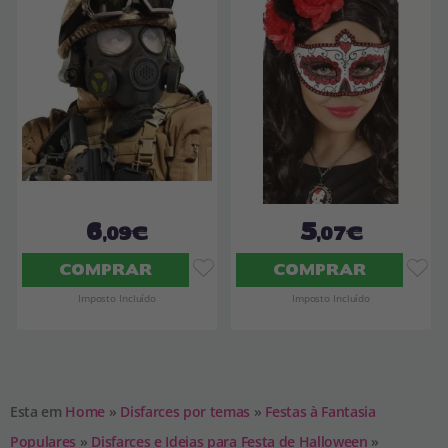
6
5
,09€
,07€
COMPRAR
COMPRAR
Imposto Incluído
Imposto Incluído
Esta em
Home
»
Disfarces por temas
»
Festas à Fantasia
Populares
»
Disfarces e Ideias para Festa de Halloween
»