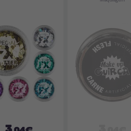
3
3
,04€
,04€