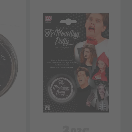
2
,02€