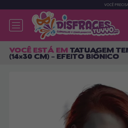
VOCÊ PRECISA
Já sou cliente
VOCÊ ESTÁ EM
TATUAGEM TE
(14×30 CM) – EFEITO BIÔNICO
Lembrar-me
Esqueceu sua senha?
ENTRAR