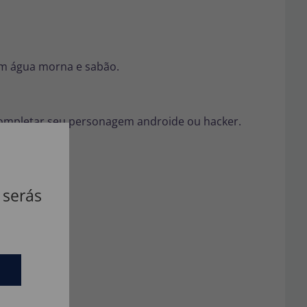
om água morna e sabão.
ompletar seu personagem androide ou hacker.
 serás