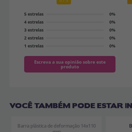
0 / 5
5 estrelas
0%
4 estrelas
0%
3 estrelas
0%
2 estrelas
0%
1 estrelas
0%
Escreva a sua opinião sobre este
produto
VOCÊ TAMBÉM PODE ESTAR I
Barra plástica de deformação 14x110
B
mm