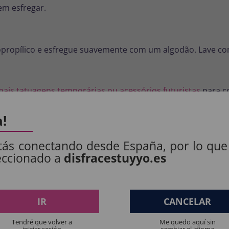
em esfregar.
opropílico e esfregue suavemente com um algodão. Lave c
mais tatuagens temporárias ou acessórios futuristas
para c
a!
s com pelos abundantes.
tás conectando desde España, por lo que
 e da transpiração (várias horas ou um dia).
eccionado a
disfracestuyyo.es
is. Faça um teste em uma pequena área primeiro.
IR
CANCELAR
S PRODUTOS:
Tendré que volver a
Me quedo aquí sin