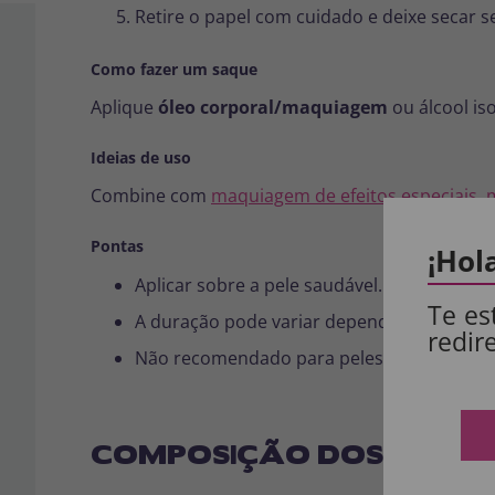
Retire o papel com cuidado e deixe secar s
Como fazer um saque
Aplique
óleo corporal/maquiagem
ou álcool is
Ideias de uso
Combine com
maquiagem de efeitos especiais, 
Pontas
¡Hol
Aplicar sobre a pele saudável. Evitar área
Te es
A duração pode variar dependendo do atrito
redir
Não recomendado para peles muito sensíve
COMPOSIÇÃO DOS NOSSO