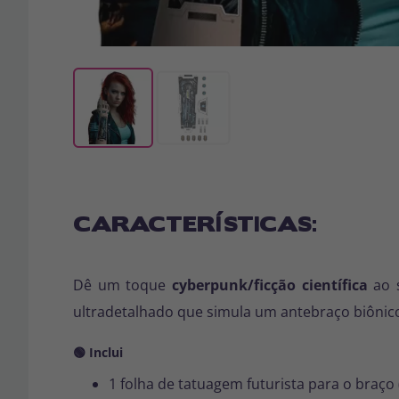
CARACTERÍSTICAS:
Dê um toque
cyberpunk/ficção científica
ao s
ultradetalhado que simula um antebraço biônico
🟢 Inclui
1 folha de tatuagem futurista para o braço 