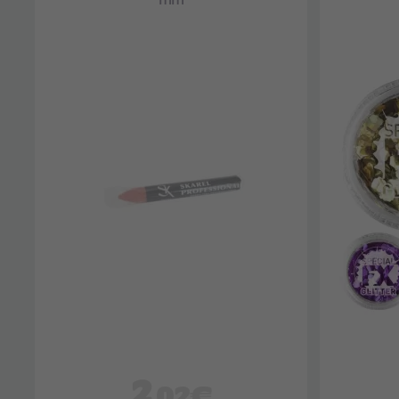
2
,02€