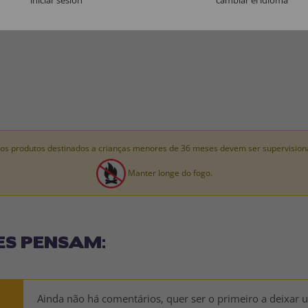
iniciar sesión
cambiar el idioma
: 100% POLIÉSTER.
.
os produtos destinados a crianças menores de 36 meses devem ser supervision
Manter longe do fogo.
ES PENSAM:
Ainda não há comentários, quer ser o primeiro a deixar 