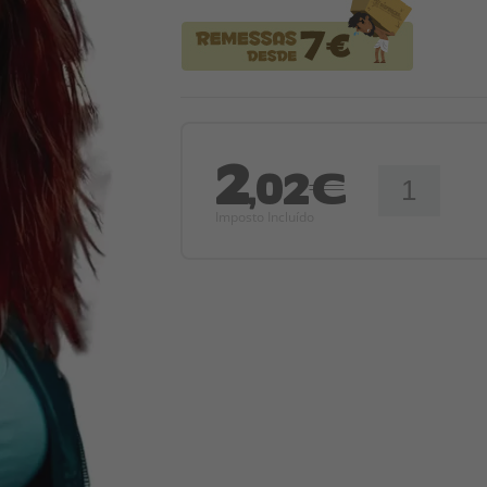
2
,02€
Imposto Incluído