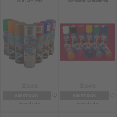
Flúor 125 ml Prata
Fluorescente 125 ml Amarelo
2
2
,54€
,54€
SIN STOCK
SIN STOCK
Imposto Incluído
Imposto Incluído