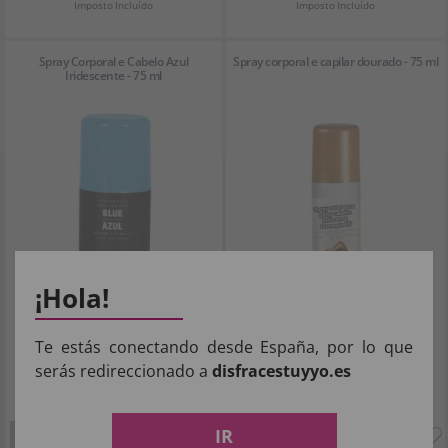
Imposto Incluído
Imposto Incluído
Spray Corporal e Cabelo Azul
Spray corporal e capilar dourado - 75 ml
Iridescente - 75 ml
¡Hola!
Te estás conectando desde España, por lo que
serás redireccionado a
disfracestuyyo.es
3
3
,04€
,04€
IR
SIN STOCK
SIN STOCK