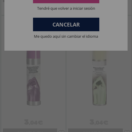
Imposto Incluído
Imposto Incluído
Tendré que volver a iniciar sesión
Spray corporal e capilar roxo - 75 ml *
Spray Fluorescente UV para Cabelo e
CANCELAR
Corpo - 125 ml *
Me quedo aquí sin cambiar el idioma
3
3
,04€
,04€