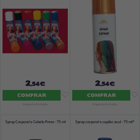
Vá em frente! Estávamos esperando por você.
CRIAR CONTA
2
2
,54€
,54€
COMPRAR
COMPRAR
Imposto Incluído
Imposto Incluído
Spray Corporal e Cabelo Preto - 75 ml
Spray corporal e capilar azul - 75 ml*