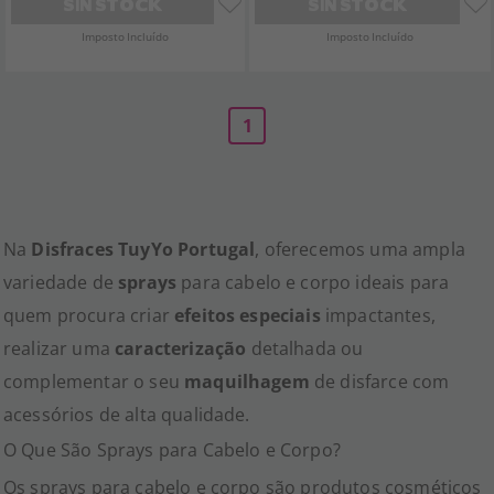
SIN STOCK
SIN STOCK
Imposto Incluído
Imposto Incluído
1
Na
Disfraces TuyYo Portugal
, oferecemos uma ampla
variedade de
sprays
para cabelo e corpo ideais para
quem procura criar
efeitos especiais
impactantes,
realizar uma
caracterização
detalhada ou
complementar o seu
maquilhagem
de disfarce com
acessórios de alta qualidade.
O Que São Sprays para Cabelo e Corpo?
Os sprays para cabelo e corpo são produtos cosméticos