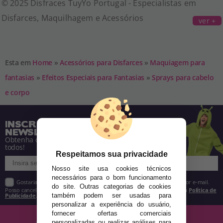
© 2025 Disfraces TuyYo Portugal - Especialistas em
Disfarces, Maquilhagem e Acessórios
ver +
Esta em
Home
»
Acessórios para Disfarces
»
Maquiagem para
fantasias
»
Efeitos Especiais para Fantasias
»
Sprays para cabelo
e corpo
INSCREVA-SE NA NOSSA
NEWSLETTER
Obtenha descontos e saiba de tudo antes de
todos!
Respeitamos sua privacidade
Nosso site usa cookies técnicos
necessários para o bom funcionamento
Gostaria de receber descontos exclusivos, novidades e tendências por e-mail.
do site. Outras categorias de cookies
Posso cancelar a inscrição a qualquer momento, conforme estipulado na
Política de
Publicidade
.
também podem ser usadas para
personalizar a experiência do usuário,
fornecer ofertas comerciais
personalizadas ou realizar análises para