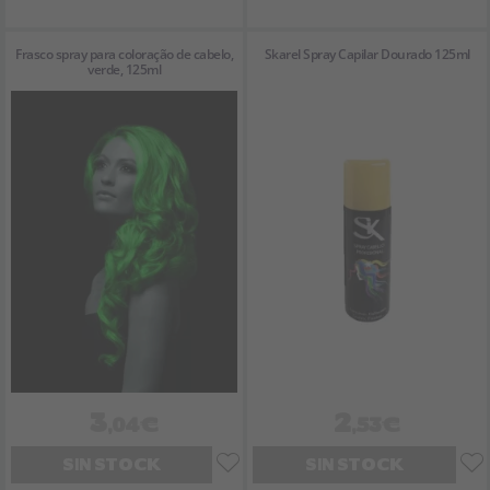
Frasco spray para coloração de cabelo,
Skarel Spray Capilar Dourado 125ml
verde, 125ml
3
2
,04€
,53€
SIN STOCK
SIN STOCK