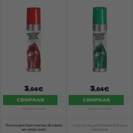
3
3
,04€
,04€
COMPRAR
COMPRAR
Imposto Incluído
Imposto Incluído
Tintura para fazer mechas de cabelo
Conjunto de gel de cabelo brilhante
em várias cores
com pente