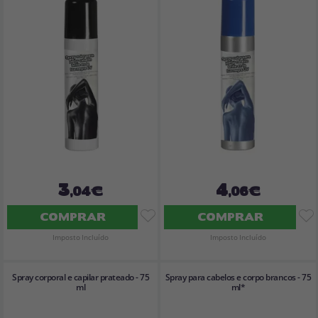
3
4
,04€
,06€
COMPRAR
COMPRAR
Imposto Incluído
Imposto Incluído
Spray corporal e capilar prateado - 75
Spray para cabelos e corpo brancos - 75
ml
ml*