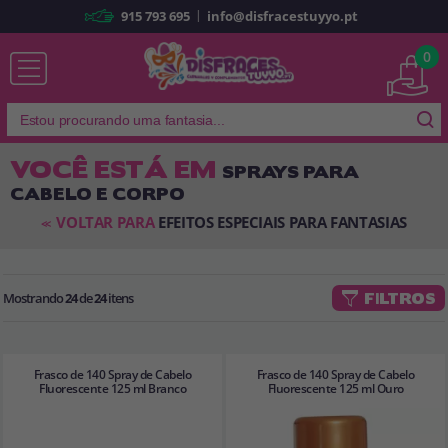
|
915 793 695
info@disfracestuyyo.pt
Já sou cliente
0
VOCÊ ESTÁ EM
SPRAYS PARA
CABELO E CORPO
Lembrar-me
Esqueceu sua senha?
VOLTAR PARA
EFEITOS ESPECIAIS PARA FANTASIAS
<<
ENTRAR
Mostrando
24
de
24
itens
FILTROS
É a minha primeira vez
Sou novo
Frasco de 140 Spray de Cabelo
Frasco de 140 Spray de Cabelo
Ao criar uma conta em
disfracestuyyo.pt
, você poderá fazer suas
Fluorescente 125 ml Branco
Fluorescente 125 ml Ouro
compras rapidamente em nossa loja virtual, verificar o status de seus
pedidos e consultar suas operações anteriores.