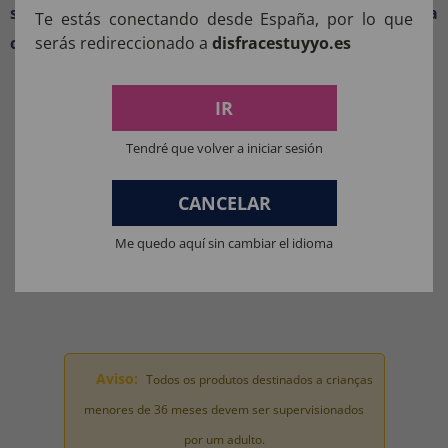
surpreenda a todos com um visual futurista
Te estás conectando desde España, por lo que
serás redireccionado a
disfracestuyyo.es
completo.
COMPOSIÇÃO DOS NOSSOS
IR
PRODUTOS:
Tendré que volver a iniciar sesión
Materiais para fantasias, acessórios de roupas e perucas: 100%
POLIÉSTER.
CANCELAR
Materiais da máscara: 100% LÁTEX.
Me quedo aquí sin cambiar el idioma
Materiais de brinquedo para fantasia completa: 100% PVC.
Aviso:
Todos os produtos destinados a crianças
menores de 36 meses devem ser supervisionados
por um adulto.