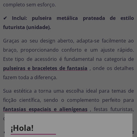
completo sem esforço.
✔ Inclui: pulseira metálica prateada de estilo
futurista (unidade).
Graças ao seu design aberto, adapta-se facilmente ao
braço, proporcionando conforto e um ajuste rápido.
Este tipo de acessório é fundamental na categoria de
pulseiras e braceletes de fantasia
, onde os detalhes
fazem toda a diferença.
Sua estética a torna uma escolha ideal para temas de
ficção científica, sendo o complemento perfeito para
fantasias espaciais e alienígenas
, festas futuristas,
cosplay ou eventos de Carnaval e Halloween.
¡Hola!
🔥 Dê um toque profissional à sua fantasia e