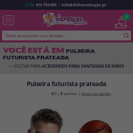
|
915 793 695
info@disfracestuyyo.pt
Já sou cliente
0
VOCÊ ESTÁ EM
PULSEIRA
FUTURISTA PRATEADA
Lembrar-me
Esqueceu sua senha?
VOLTAR PARA
ACESSÓRIOS PARA FANTASIAS DE MÃOS
<<
ENTRAR
Pulseira futurista prateada
É a minha primeira vez
0
/5 |
0
opiniões |
Deixe sua opinião
Sou novo
Ao criar uma conta em
disfracestuyyo.pt
, você poderá fazer suas
compras rapidamente em nossa loja virtual, verificar o status de seus
pedidos e consultar suas operações anteriores.