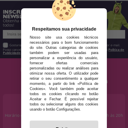
INSCREVA-SE NA NOSSA
NEWSLETTER
Obtenha descontos e saiba de tudo antes de
todos!
Respeitamos sua privacidade
Nosso site usa cookies técnicos
necessários para o bom funcionamento
Gostaria de receber descontos exclusivos, novidades e tendências por e-mail.
do site. Outras categorias de cookies
Posso cancelar a inscrição a qualquer momento, conforme estipulado na
Política de
Publicidade
.
também podem ser usadas para
personalizar a experiência do usuário,
fornecer ofertas comerciais
personalizadas ou realizar análises para
otimizar nossa oferta. O utilizador pode
retirar o seu consentimento a qualquer
momento, a partir do link «Política de
Cookies». Você também pode aceitar
todos os cookies clicando no botão
Aceitar e Fechar. É possível rejeitar
PRECISA DE AJUDA?
todos ou selecionar alguns dos cookies
915 793 695
usando o botão Configurações.
Horário de segunda a sexta das 10h às 14h e das 17h às 20h
Sábados das 10h às 14h.
info@disfracestuyyo.pt