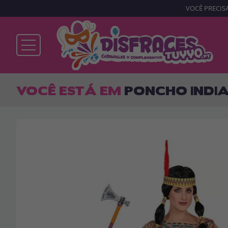
VOCÊ PRECISA
Já sou cliente
VOCÊ ESTÁ EM
PONCHO INDI
Lembrar-me
Esqueceu sua senha?
ENTRAR