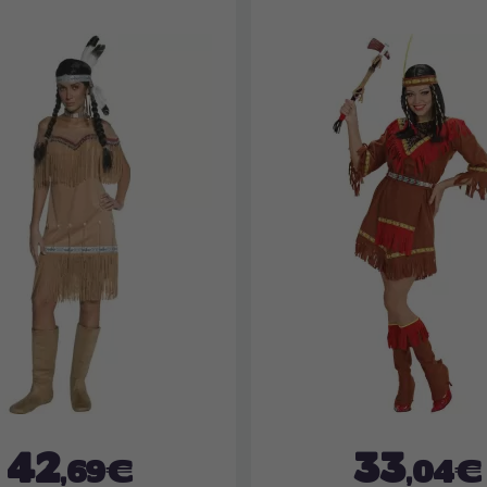
42
33
,69€
,04€