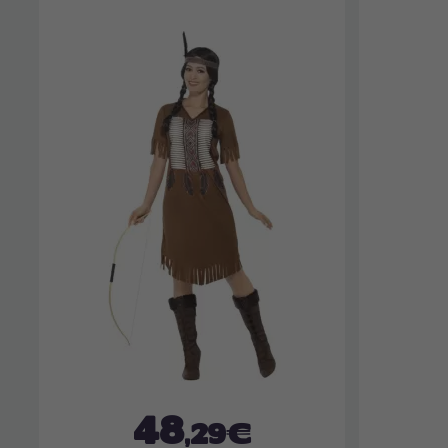
48
,29€