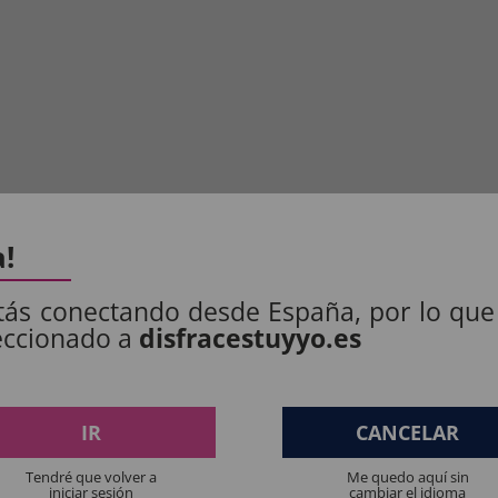
a!
tás conectando desde España, por lo que
eccionado a
disfracestuyyo.es
IR
CANCELAR
S PRODUTOS:
Tendré que volver a
Me quedo aquí sin
iniciar sesión
cambiar el idioma