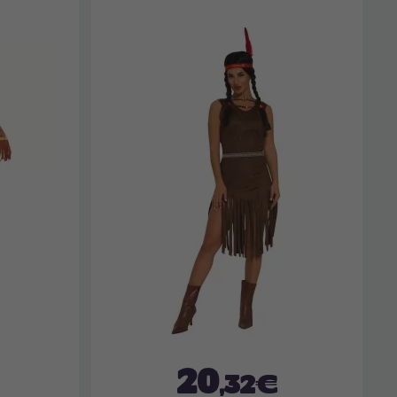
20
,32€