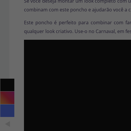
Se você deseja montar um look completo com u
combinam com este poncho e ajudarão você a cri
Este poncho é perfeito para combinar com fa
qualquer look criativo. Use-o no Carnaval, em f