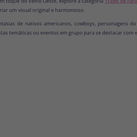
m toque do Velho Oeste, explore a categoria
Trajes de Far
ar um visual original e harmonioso.
ntasias de nativos americanos, cowboys, personagens do
estas temáticas ou eventos em grupo para se destacar com es