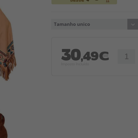
Tamanho unico
30
,49€
Imposto Incluído