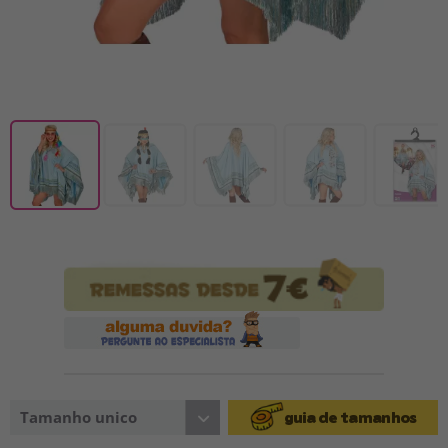
Tamanho unico
guia de tamanhos