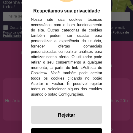
Obtenha descontos e saiba de tudo antes de
todos!
Respeitamos sua privacidade
Nosso site usa cookies técnicos
necessários para o bom funcionamento
Gostaria de receber descontos exclusivos, novidades e tendências por e-mail.
do site. Outras categorias de cookies
Posso cancelar a inscrição a qualquer momento, conforme estipulado na
Política de
Publicidade
.
também podem ser usadas para
personalizar a experiência do usuário,
fornecer ofertas comerciais
personalizadas ou realizar análises para
otimizar nossa oferta. O utilizador pode
retirar o seu consentimento a qualquer
momento, a partir do link «Política de
Cookies». Você também pode aceitar
todos os cookies clicando no botão
Aceitar e Fechar. É possível rejeitar
PRECISA DE AJUDA?
todos ou selecionar alguns dos cookies
915 793 695
usando o botão Configurações.
Horário de segunda a sexta das 10h às 14h e das 17h às 20h
Sábados das 10h às 14h.
info@disfracestuyyo.pt
Rejeitar
· Quem somos
· Condições de uso