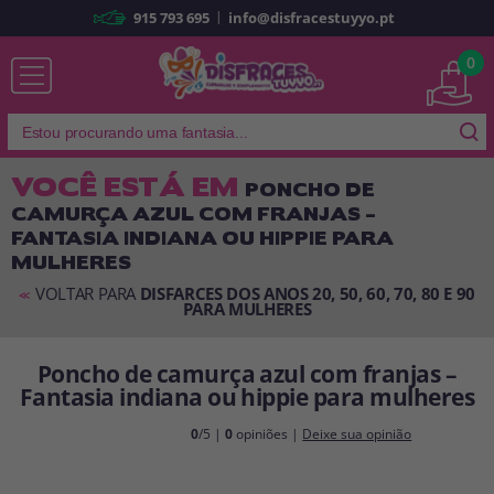
|
915 793 695
info@disfracestuyyo.pt
Já sou cliente
0
VOCÊ ESTÁ EM
PONCHO DE
CAMURÇA AZUL COM FRANJAS –
Lembrar-me
Esqueceu sua senha?
FANTASIA INDIANA OU HIPPIE PARA
MULHERES
ENTRAR
VOLTAR PARA
DISFARCES DOS ANOS 20, 50, 60, 70, 80 E 90
<<
PARA MULHERES
É a minha primeira vez
Sou novo
Poncho de camurça azul com franjas –
Fantasia indiana ou hippie para mulheres
Ao criar uma conta em
disfracestuyyo.pt
, você poderá fazer suas
0
/5 |
0
opiniões |
Deixe sua opinião
compras rapidamente em nossa loja virtual, verificar o status de seus
pedidos e consultar suas operações anteriores.