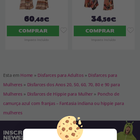
60
34
,48€
,56€
COMPRAR
COMPRAR
Imposto Incluído
Imposto Incluído
Esta em
Home
»
Disfarces para Adultos
»
Disfarces para
Mulheres
»
Disfarces dos Anos 20, 50, 60, 70, 80 e 90 para
Mulheres
»
Disfarces de Hippie para Mulher
»
Poncho de
camurça azul com franjas – Fantasia indiana ou hippie para
mulheres
INSCREVA-SE NA NOSSA
NEWSLETTER