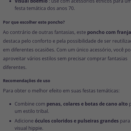
Visual boêmio
: use com acessórios étnicos para u
festa temática dos anos 70.
Por que escolher este poncho?
Ao contrário de outras fantasias, este
poncho com franj
destaca pelo conforto e pela possibilidade de ser reutiliz
em diferentes ocasiões. Com um único acessório, você p
aproveitar vários estilos sem precisar comprar fantasias
diferentes.
Recomendações de uso
Para obter o melhor efeito em suas festas temáticas:
Combine com
penas, colares e botas de cano alto
p
um estilo tribal.
Adicione
óculos coloridos e pulseiras grandes
para
visual hippie.