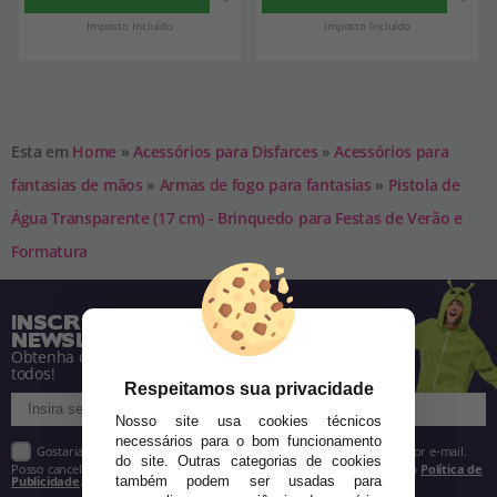
Imposto Incluído
Imposto Incluído
Esta em
Home
»
Acessórios para Disfarces
»
Acessórios para
fantasias de mãos
»
Armas de fogo para fantasias
»
Pistola de
Água Transparente (17 cm) - Brinquedo para Festas de Verão e
Formatura
INSCREVA-SE NA NOSSA
NEWSLETTER
Obtenha descontos e saiba de tudo antes de
todos!
Respeitamos sua privacidade
Nosso site usa cookies técnicos
necessários para o bom funcionamento
Gostaria de receber descontos exclusivos, novidades e tendências por e-mail.
do site. Outras categorias de cookies
Posso cancelar a inscrição a qualquer momento, conforme estipulado na
Política de
Publicidade
.
também podem ser usadas para