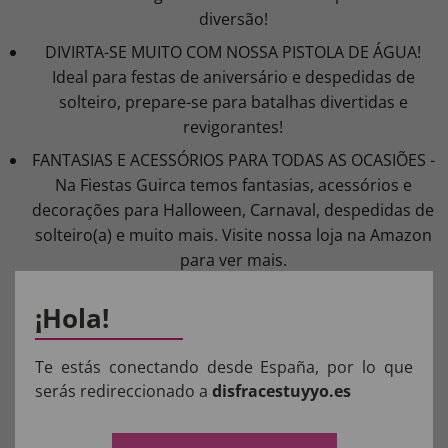
diversão!
DIVIRTA-SE MUITO COM NOSSA PISTOLA DE ÁGUA!
Ideal para festas de aniversário e despedidas de
solteiro, prepare-se para batalhas divertidas e
revigorantes!
FANTASIAS E ACESSÓRIOS PARA TODAS AS OCASIÕES -
Na Fiestas Guirca temos fantasias, acessórios e
decorações para Halloween, Carnaval, despedidas de
solteiro(a) e muito mais. Visite nossa loja na Amazon
para ver mais.
¡Hola!
COMPOSIÇÃO DOS NOSSOS
PRODUTOS:
Te estás conectando desde España, por lo que
serás redireccionado a
disfracestuyyo.es
Materiais para fantasias, acessórios de roupas e perucas: 100%
POLIÉSTER.