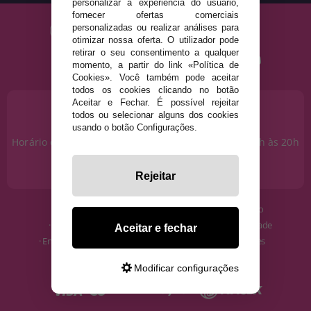
personalizar a experiência do usuário,
fornecer ofertas comerciais
personalizadas ou realizar análises para
otimizar nossa oferta. O utilizador pode
retirar o seu consentimento a qualquer
momento, a partir do link «Política de
Cookies». Você também pode aceitar
todos os cookies clicando no botão
Aceitar e Fechar. É possível rejeitar
PRECISA DE AJUDA?
todos ou selecionar alguns dos cookies
915 793 695
usando o botão Configurações.
Horário de segunda a sexta das 10h às 14h e das 17h às 20h
Sábados das 10h às 14h.
info@disfracestuyyo.pt
Rejeitar
· Quem somos
· Condições de uso
· Como comprar
· Política de Privacidade
Aceitar e fechar
· Envios e Devoluções
· Política de Cookies
· Blog
· Aviso Legal
Modificar configurações