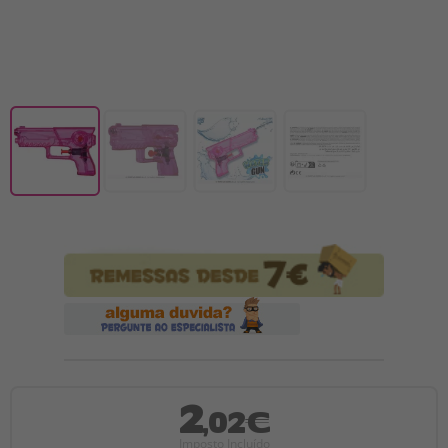
2
,02€
Imposto Incluído