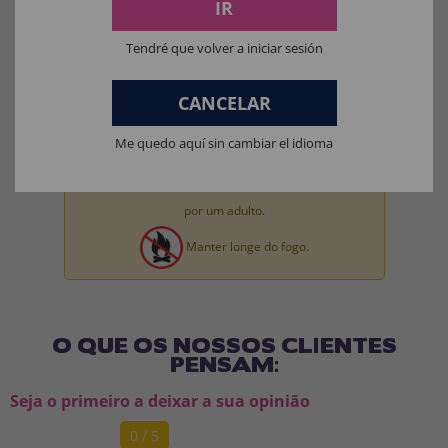
Materiais da máscara: 100% LÁTEX.
IR
Materiais de brinquedo para fantasia completa: 100% PVC.
Tendré que volver a iniciar sesión
CANCELAR
Me quedo aquí sin cambiar el idioma
Aviso:
Todos os produtos destinados a crianças
menores de 36 meses devem ser supervisionados
por um adulto.
Manter longe do fogo.
O QUE OS NOSSOS CLIENTES
PENSAM:
Seja o primeiro a deixar a sua opinião
0 / 5