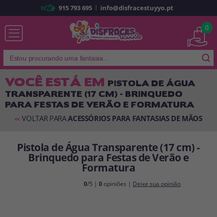
|
915 793 695
info@disfracestuyyo.pt
Já sou cliente
0
VOCÊ ESTÁ EM
PISTOLA DE ÁGUA
TRANSPARENTE (17 CM) - BRINQUEDO
Lembrar-me
Esqueceu sua senha?
PARA FESTAS DE VERÃO E FORMATURA
ENTRAR
VOLTAR PARA
ACESSÓRIOS PARA FANTASIAS DE MÃOS
<<
Pistola de Água Transparente (17 cm) -
É a minha primeira vez
Brinquedo para Festas de Verão e
Sou novo
Formatura
0
/5 |
0
opiniões |
Deixe sua opinião
Ao criar uma conta em
disfracestuyyo.pt
, você poderá fazer suas
compras rapidamente em nossa loja virtual, verificar o status de seus
pedidos e consultar suas operações anteriores.