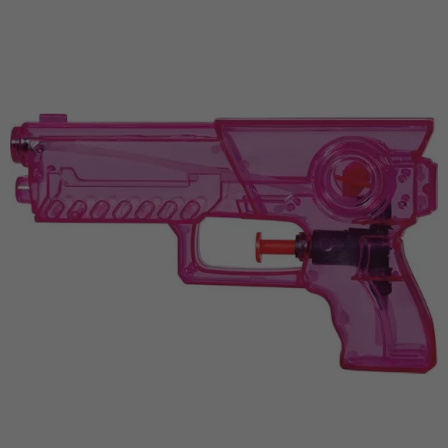
Vá em frente! Estávamos esperando por você.
CRIAR CONTA