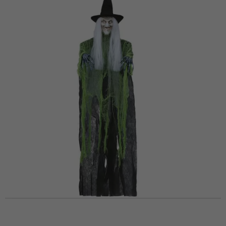
Vá em frente! Estávamos esperando por você.
CRIAR CONTA