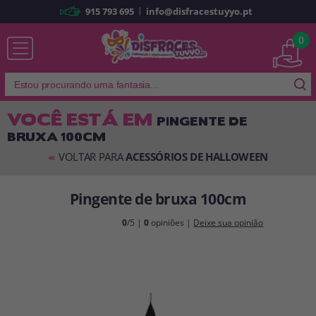
|
915 793 695
info@disfracestuyyo.pt
Já sou cliente
0
VOCÊ ESTÁ EM
PINGENTE DE
BRUXA 100CM
Lembrar-me
Esqueceu sua senha?
VOLTAR PARA
ACESSÓRIOS DE HALLOWEEN
<<
ENTRAR
Pingente de bruxa 100cm
É a minha primeira vez
0
/5 |
0
opiniões |
Deixe sua opinião
Sou novo
Ao criar uma conta em
disfracestuyyo.pt
, você poderá fazer suas
compras rapidamente em nossa loja virtual, verificar o status de seus
pedidos e consultar suas operações anteriores.