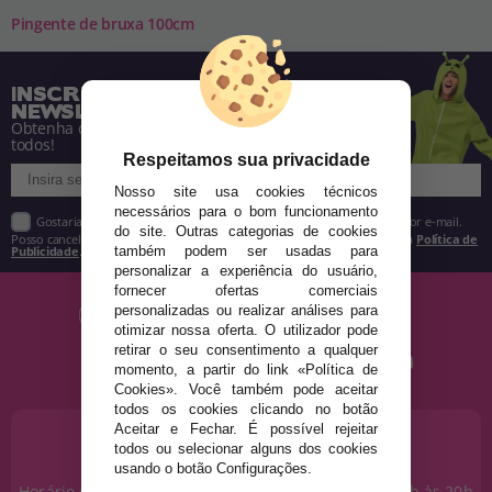
Pingente de bruxa 100cm
INSCREVA-SE NA NOSSA
NEWSLETTER
Obtenha descontos e saiba de tudo antes de
todos!
Respeitamos sua privacidade
Nosso site usa cookies técnicos
necessários para o bom funcionamento
Gostaria de receber descontos exclusivos, novidades e tendências por e-mail.
do site. Outras categorias de cookies
Posso cancelar a inscrição a qualquer momento, conforme estipulado na
Política de
Publicidade
.
também podem ser usadas para
personalizar a experiência do usuário,
fornecer ofertas comerciais
personalizadas ou realizar análises para
otimizar nossa oferta. O utilizador pode
retirar o seu consentimento a qualquer
momento, a partir do link «Política de
Cookies». Você também pode aceitar
todos os cookies clicando no botão
Aceitar e Fechar. É possível rejeitar
PRECISA DE AJUDA?
todos ou selecionar alguns dos cookies
915 793 695
usando o botão Configurações.
Horário de segunda a sexta das 10h às 14h e das 17h às 20h