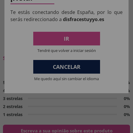
por um adulto.
Te estás conectando desde España, por lo que
Manter longe do fogo.
serás redireccionado a
disfracestuyyo.es
IR
O QUE OS NOSSOS CLIENTES
PENSAM:
Tendré que volver a iniciar sesión
Seja o primeiro a deixar a sua opinião
CANCELAR
0 / 5
Me quedo aquí sin cambiar el idioma
5 estrelas
0%
4 estrelas
0%
3 estrelas
0%
2 estrelas
0%
1 estrelas
0%
Escreva a sua opinião sobre este produto