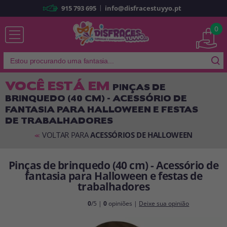
|
915 793 695
info@disfracestuyyo.pt
Já sou cliente
0
VOCÊ ESTÁ EM
PINÇAS DE
BRINQUEDO (40 CM) - ACESSÓRIO DE
Lembrar-me
Esqueceu sua senha?
FANTASIA PARA HALLOWEEN E FESTAS
DE TRABALHADORES
ENTRAR
VOLTAR PARA
ACESSÓRIOS DE HALLOWEEN
<<
É a minha primeira vez
Pinças de brinquedo (40 cm) - Acessório de
Sou novo
fantasia para Halloween e festas de
trabalhadores
Ao criar uma conta em
disfracestuyyo.pt
, você poderá fazer suas
0
/5 |
0
opiniões |
Deixe sua opinião
compras rapidamente em nossa loja virtual, verificar o status de seus
pedidos e consultar suas operações anteriores.