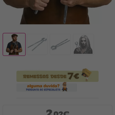
2
,02€