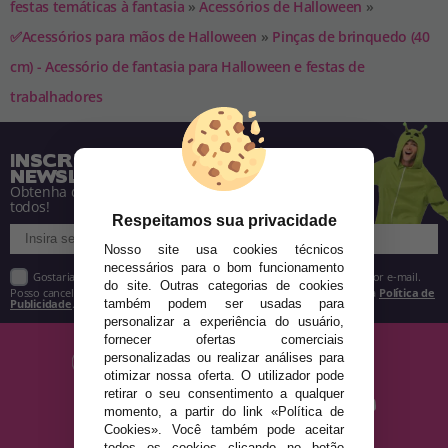
festas temáticas à fantasia
»
Acessórios de Halloween
»
✅Acessórios para mãos de Halloween
»
Pinças de brinquedo (40
cm) - Acessório de fantasia para Halloween e festas de
trabalhadores
INSCREVA-SE NA NOSSA
NEWSLETTER
Obtenha descontos e saiba de tudo antes de
todos!
Respeitamos sua privacidade
Nosso site usa cookies técnicos
necessários para o bom funcionamento
Gostaria de receber descontos exclusivos, novidades e tendências por e-mail.
do site. Outras categorias de cookies
Posso cancelar a inscrição a qualquer momento, conforme estipulado na
Política de
Publicidade
.
também podem ser usadas para
personalizar a experiência do usuário,
fornecer ofertas comerciais
personalizadas ou realizar análises para
otimizar nossa oferta. O utilizador pode
retirar o seu consentimento a qualquer
momento, a partir do link «Política de
Cookies». Você também pode aceitar
todos os cookies clicando no botão