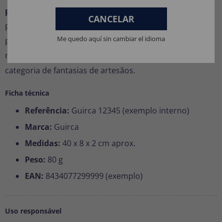
para fantasias de artesãos
. É um detalhe que adiciona
CANCELAR
personalidade, humor ou realismo a qualquer
Me quedo aquí sin cambiar el idioma
personagem, do trabalhador mais simpático ao técnico
mais assustador. Descubra mais ideias em nossa
categoria de fantasias de artesãos.
Ficha técnica
Referência:
Guirca 12345 (exemplo interno)
Marca:
Guirca
Medidas:
40 x 8 x 2 cm aprox.
Peso:
80 g
EAN:
8434077299999 (exemplo)
Uso responsável