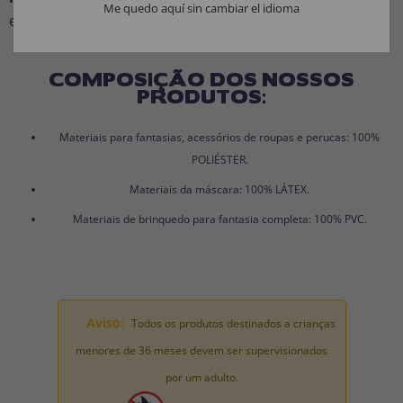
Me quedo aquí sin cambiar el idioma
escolha ideal.
COMPOSIÇÃO DOS NOSSOS
PRODUTOS:
Materiais para fantasias, acessórios de roupas e perucas: 100%
POLIÉSTER.
Materiais da máscara: 100% LÁTEX.
Materiais de brinquedo para fantasia completa: 100% PVC.
Aviso:
Todos os produtos destinados a crianças
menores de 36 meses devem ser supervisionados
por um adulto.