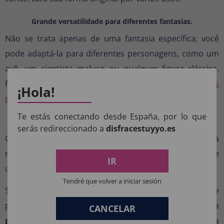
Grande versatilidade para diferentes fantasias.
Não se trata apenas de uma fantasia específica; você
pode adaptá-la para diferentes personagens, como um
avô, um cientista maluco ou qualquer figura clássica.
Para completar seu visual, visite a categoria
de fantasias
¡Hola!
para idosos
e crie o conjunto perfeito.
Te estás conectando desde España, por lo que
Tamanho único com ajuste confortável.
serás redireccionado a
disfracestuyyo.es
Graças ao seu design adaptável, esta peruca serve na
maioria dos adultos, garantindo conforto e facilidade de
IR
uso sem a necessidade de tamanhos específicos.
Tendré que volver a iniciar sesión
Se você procura um acessório que faça a diferença e
permita que você se destaque em qualquer evento, esta
CANCELAR
peruca de senhor de idade com barba e óculos
é a