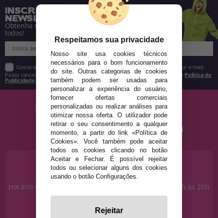
INSCREVA-SE NA NOSSA
NEWSLETTER
Obtenha descontos e saiba de tudo antes de
todos!
Respeitamos sua privacidade
Nosso site usa cookies técnicos
necessários para o bom funcionamento
Gostaria de receber descontos exclusivos, novidades e tendências por e-mail.
do site. Outras categorias de cookies
Posso cancelar a inscrição a qualquer momento, conforme estipulado na
Política de
Publicidade
.
também podem ser usadas para
personalizar a experiência do usuário,
fornecer ofertas comerciais
personalizadas ou realizar análises para
otimizar nossa oferta. O utilizador pode
retirar o seu consentimento a qualquer
momento, a partir do link «Política de
Cookies». Você também pode aceitar
todos os cookies clicando no botão
Aceitar e Fechar. É possível rejeitar
PRECISA DE AJUDA?
todos ou selecionar alguns dos cookies
915 793 695
usando o botão Configurações.
Horário de segunda a sexta das 10h às 14h e das 17h às 20h
Sábados das 10h às 14h.
info@disfracestuyyo.pt
Rejeitar