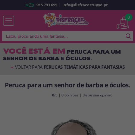
|
915 793 695
info@disfracestuyyo.pt
Já sou cliente
0
VOCÊ ESTÁ EM
PERUCA PARA UM
SENHOR DE BARBA E ÓCULOS.
Lembrar-me
Esqueceu sua senha?
VOLTAR PARA
PERUCAS TEMÁTICAS PARA FANTASIAS
<<
ENTRAR
Peruca para um senhor de barba e óculos.
É a minha primeira vez
0
/5 |
0
opiniões |
Deixe sua opinião
Sou novo
Ao criar uma conta em
disfracestuyyo.pt
, você poderá fazer suas
compras rapidamente em nossa loja virtual, verificar o status de seus
pedidos e consultar suas operações anteriores.