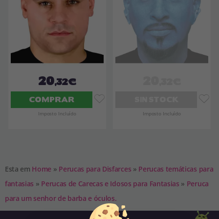
20
20
,32€
,32€
COMPRAR
SIN STOCK
Imposto Incluído
Imposto Incluído
Esta em
Home
»
Perucas para Disfarces
»
Perucas temáticas para
fantasias
»
Perucas de Carecas e Idosos para Fantasias
»
Peruca
para um senhor de barba e óculos.