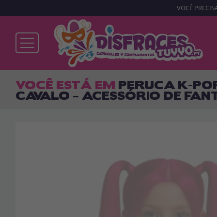
VOCÊ PRECISA
Já sou cliente
VOCÊ ESTÁ EM
PERUCA K-PO
CAVALO – ACESSÓRIO DE FAN
Lembrar-me
Esqueceu sua senha?
ENTRAR