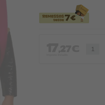
17
,27€
Imposto Incluído