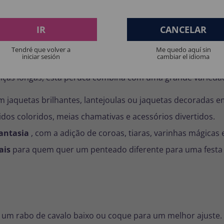
se transforma em um traje espetacular sem grandes compli
IR
CANCELAR
infantil K-Pop
Tendré que volver a
Me quedo aquí sin
iniciar sesión
cambiar el idioma
ranças longas, esta peruca combina com uma grande variedad
 jaquetas brilhantes, lantejoulas ou jaquetas decoradas em 
idos coloridos, meias chamativas e acessórios divertidos.
fantasia
, com a adição de coroas, tiaras, varinhas mágicas e
ais
para quem quer um penteado diferente para uma festa 
 um rabo de cavalo baixo ou coque para um melhor ajuste.