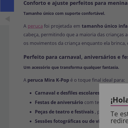
Conforto e ajuste perfeitos para menin
Tamanho único com suporte confortável.
A
peruca
foi projetada em
tamanho único infa
cabeça, permitindo que a maioria das crianças
os movimentos da criança enquanto ela brinca, 
Perfeito para carnaval, aniversários e f
Um acessório que transforma qualquer fantasia.
A
peruca Mira K-Pop
é o toque final ideal para:
Carnaval e desfiles escolares
, onde fantas
¡Hol
Festas de aniversário
com temas de música
Peças de teatro e festivais
, proporcionand
Te es
redir
Sessões fotográficas ou de vídeo em casa