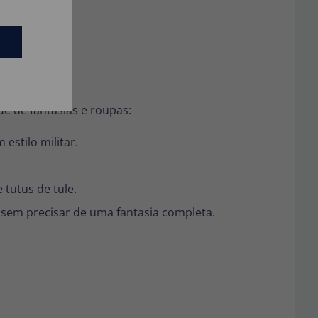
cações.
e de fantasias e roupas:
estilo militar.
 tutus de tule.
sem precisar de uma fantasia completa.