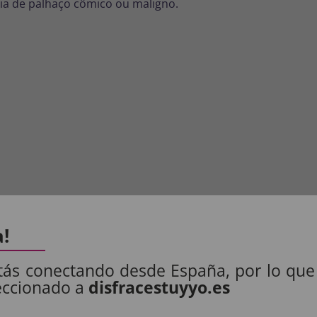
sia de palhaço cômico ou maligno.
e palhaço careca com cabelo verde
pelo melhor preço. I
a!
n, Carnaval ou qualquer festa temática.
tás conectando desde España, por lo que
eccionado a
disfracestuyyo.es