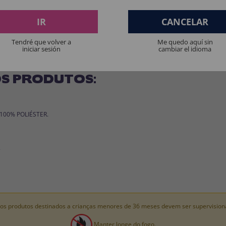
IR
CANCELAR
Tendré que volver a
Me quedo aquí sin
iniciar sesión
cambiar el idioma
S PRODUTOS:
: 100% POLIÉSTER.
.
os produtos destinados a crianças menores de 36 meses devem ser supervision
Manter longe do fogo.