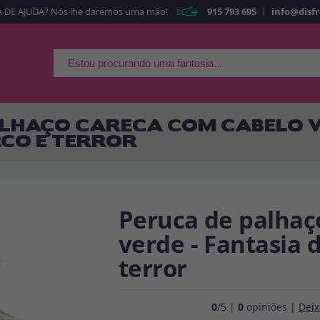
|
 DE AJUDA? Nós lhe daremos uma mão!
915 793 695
info@disf
É a minha primeira ve
Sou nov
Ao criar uma conta
rapidamente em nossa l
ALHAÇO CARECA COM CABELO V
suas operações anterior
RCO E TERROR
Vá em frente! Estávamo
CRIAR CON
Peruca de palhaç
verde - Fantasia 
terror
0
/5 |
0
opiniões |
Deix