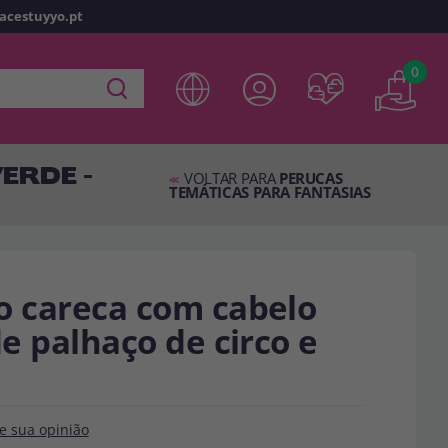
racestuyyo.pt
z
o
0
 em
disfracestuyyo.pt
, você poderá fazer suas compras
oja virtual, verificar o status de seus pedidos e consultar
ERDE -
es.
VOLTAR PARA
PERUCAS
<<
TEMÁTICAS PARA FANTASIAS
s esperando por você.
TA
o careca com cabelo
de palhaço de circo e
e sua opinião