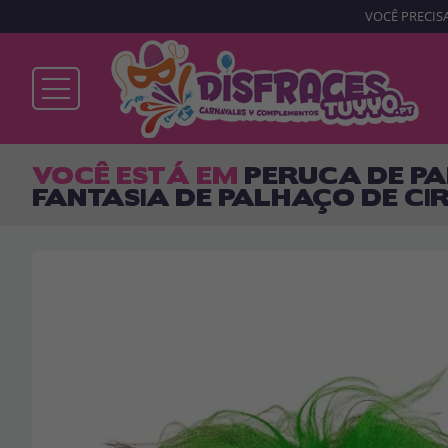
VOCÊ PRECISA
Já sou cliente
VOCÊ ESTÁ EM
PERUCA DE P
FANTASIA DE PALHAÇO DE CI
Lembrar-me
Esqueceu sua senha?
ENTRAR