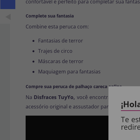
confortável e perfeito para completar sua fanta
Complete sua fantasia
Combine esta peruca com:
Fantasias de terror
Trajes de circo
Máscaras de terror
Maquiagem para fantasias
Compre sua peruca de palhaço careca online
Na
Disfraces TuyYo,
você encontra a
peruca d
¡Hol
acessório original e assustador para o Hallowee
Te es
redir