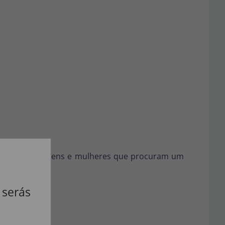
deal para homens e mulheres que procuram um
 serás