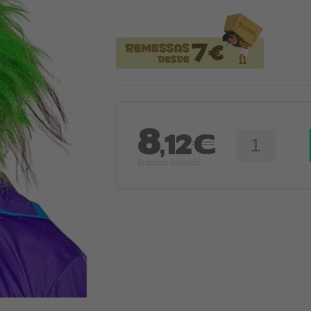
8
,12€
Imposto Incluído