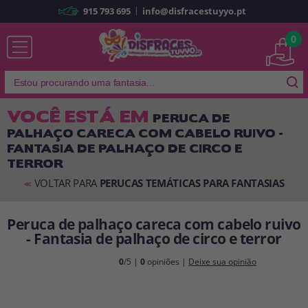
|
915 793 695
info@disfracestuyyo.pt
Já sou cliente
0
VOCÊ ESTÁ EM
PERUCA DE
PALHAÇO CARECA COM CABELO RUIVO -
Lembrar-me
Esqueceu sua senha?
FANTASIA DE PALHAÇO DE CIRCO E
TERROR
ENTRAR
VOLTAR PARA
PERUCAS TEMÁTICAS PARA FANTASIAS
<<
É a minha primeira vez
Peruca de palhaço careca com cabelo ruivo
Sou novo
- Fantasia de palhaço de circo e terror
0
/5 |
0
opiniões |
Deixe sua opinião
Ao criar uma conta em
disfracestuyyo.pt
, você poderá fazer suas
compras rapidamente em nossa loja virtual, verificar o status de seus
pedidos e consultar suas operações anteriores.