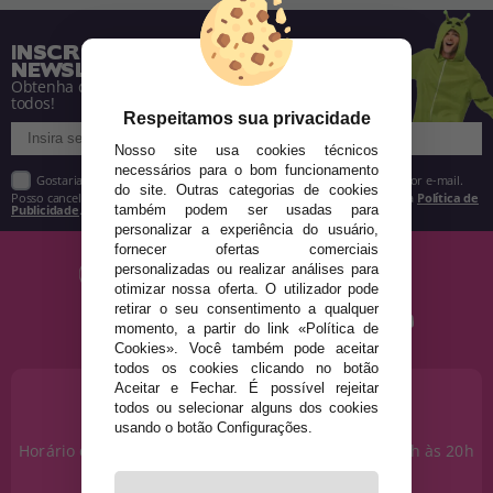
INSCREVA-SE NA NOSSA
NEWSLETTER
Obtenha descontos e saiba de tudo antes de
todos!
Respeitamos sua privacidade
Nosso site usa cookies técnicos
necessários para o bom funcionamento
Gostaria de receber descontos exclusivos, novidades e tendências por e-mail.
do site. Outras categorias de cookies
Posso cancelar a inscrição a qualquer momento, conforme estipulado na
Política de
Publicidade
.
também podem ser usadas para
personalizar a experiência do usuário,
fornecer ofertas comerciais
personalizadas ou realizar análises para
otimizar nossa oferta. O utilizador pode
retirar o seu consentimento a qualquer
momento, a partir do link «Política de
Cookies». Você também pode aceitar
todos os cookies clicando no botão
Aceitar e Fechar. É possível rejeitar
PRECISA DE AJUDA?
todos ou selecionar alguns dos cookies
915 793 695
usando o botão Configurações.
Horário de segunda a sexta das 10h às 14h e das 17h às 20h
Sábados das 10h às 14h.
info@disfracestuyyo.pt