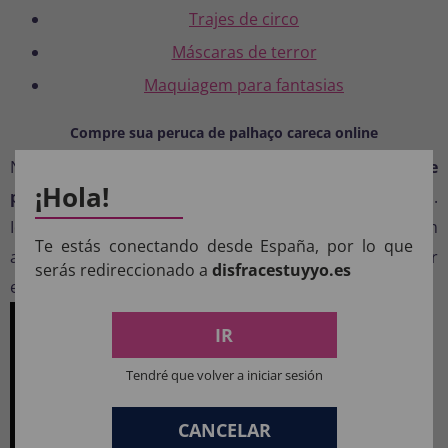
Trajes de circo
Máscaras de terror
Maquiagem para fantasias
Compre sua peruca de palhaço careca online
Na
Disfraces TuyYo,
você encontra esta
peruca de
¡Hola!
palhaço careca com cabelo ruivo
pelo melhor preço.
Ideal para homens e mulheres que buscam um
Te estás conectando desde España, por lo que
acessório autêntico e fácil de usar, perfeito para arrasar
serás redireccionado a
disfracestuyyo.es
em qualquer festa.
IR
Tendré que volver a iniciar sesión
CANCELAR