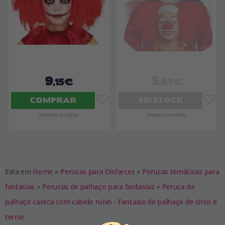
9
5
,15€
,07€
COMPRAR
SIN STOCK
Imposto Incluído
Imposto Incluído
Esta em
Home
»
Perucas para Disfarces
»
Perucas temáticas para
fantasias
»
Perucas de palhaço para fantasias
»
Peruca de
palhaço careca com cabelo ruivo - Fantasia de palhaço de circo e
terror