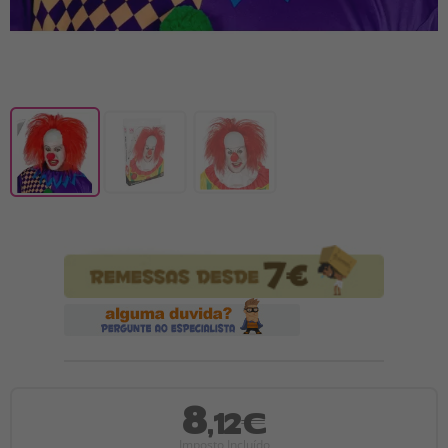
8
,12€
Imposto Incluído