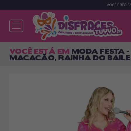
VOCÊ PRECISA
Já sou cliente
VOCÊ ESTÁ EM
MODA FESTA -
MACACÃO, RAINHA DO BAILE
Lembrar-me
Esqueceu sua senha?
ENTRAR