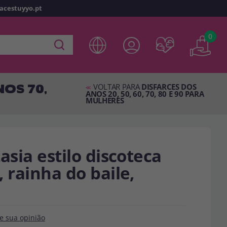
racestuyyo.pt
z
o
0
 em
disfracestuyyo.pt
, você poderá fazer suas compras
oja virtual, verificar o status de seus pedidos e consultar
OS 70,
es.
VOLTAR PARA
DISFARCES DOS
<<
ANOS 20, 50, 60, 70, 80 E 90 PARA
MULHERES
s esperando por você.
TA
asia estilo discoteca
 rainha do baile,
e sua opinião