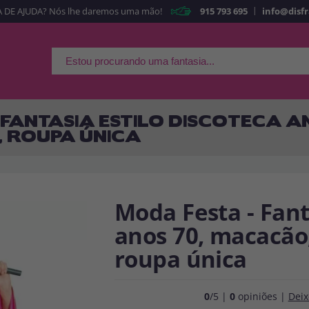
|
 DE AJUDA? Nós lhe daremos uma mão!
915 793 695
info@disf
É a minha primeira ve
Sou nov
Ao criar uma conta
rapidamente em nossa l
 FANTASIA ESTILO DISCOTECA AN
suas operações anterior
, ROUPA ÚNICA
Vá em frente! Estávamo
CRIAR CON
Moda Festa - Fant
anos 70, macacão,
roupa única
0
/5 |
0
opiniões |
Deix