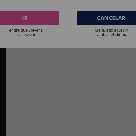
IR
CANCELAR
Tendré que volver a
Me quedo aquí sin
iniciar sesión
cambiar el idioma