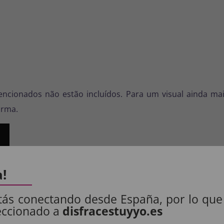
encionados não estão incluídos. Para um visual ainda 
orma.
a!
tás conectando desde España, por lo que
eccionado a
disfracestuyyo.es