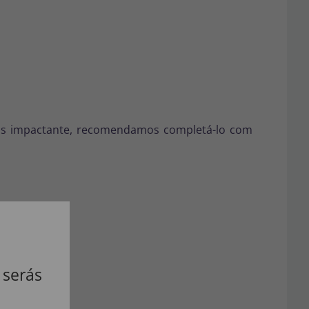
mais impactante, recomendamos completá-lo com
 serás