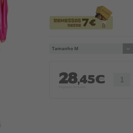
Tamanho M
28
,45€
Imposto Incluído