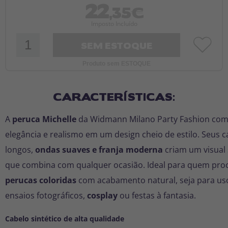
22
,35€
Imposto Incluído
SEM ESTOQUE
Produto sem ESTOQUE
CARACTERÍSTICAS:
A
peruca Michelle
da
Widmann Milano Party Fashion
com
elegância e realismo em um design cheio de estilo. Seus c
longos,
ondas suaves e franja moderna
criam um visual 
que combina com qualquer ocasião. Ideal para quem pro
perucas coloridas
com acabamento natural, seja para uso
ensaios fotográficos,
cosplay
ou festas à fantasia.
Cabelo sintético de alta qualidade