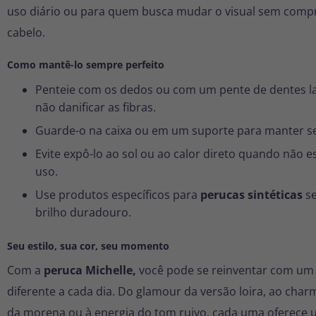
uso diário ou para quem busca mudar o visual sem comp
cabelo.
Como mantê-lo sempre perfeito
Penteie com os dedos ou com um pente de dentes l
não danificar as fibras.
Guarde-o na caixa ou em um suporte para manter s
Evite expô-lo ao sol ou ao calor direto quando não e
uso.
Use produtos específicos para
perucas sintéticas
se
brilho duradouro.
Seu estilo, sua cor, seu momento
Com a
peruca Michelle,
você pode se reinventar com um 
diferente a cada dia. Do glamour da versão loira, ao char
da morena ou à energia do tom ruivo, cada uma oferece u