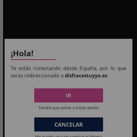
¡Hola!
Te estás conectando desde España, por lo que
serás redireccionado a
disfracestuyyo.es
IR
Tendré que volver a iniciar sesión
CANCELAR
Me quedo aquí sin cambiar el idioma