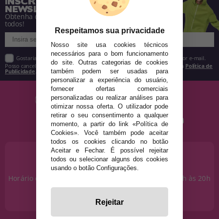
INSCREVA-SE NA NOSSA
NEWSLETTER
Obtenha descontos e saiba de tudo antes de
todos!
Respeitamos sua privacidade
Nosso site usa cookies técnicos
necessários para o bom funcionamento
Gostaria de receber descontos exclusivos, novidades e tendências por e-mail.
do site. Outras categorias de cookies
Posso cancelar a inscrição a qualquer momento, conforme estipulado na
Política de
Publicidade
.
também podem ser usadas para
personalizar a experiência do usuário,
fornecer ofertas comerciais
personalizadas ou realizar análises para
otimizar nossa oferta. O utilizador pode
retirar o seu consentimento a qualquer
momento, a partir do link «Política de
Cookies». Você também pode aceitar
todos os cookies clicando no botão
Aceitar e Fechar. É possível rejeitar
PRECISA DE AJUDA?
todos ou selecionar alguns dos cookies
915 793 695
usando o botão Configurações.
Horário de segunda a sexta das 10h às 14h e das 17h às 20h
Sábados das 10h às 14h.
info@disfracestuyyo.pt
Rejeitar