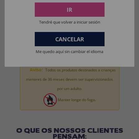
Materiais para fantasias, acessórios de roupas e perucas: 100%
IR
POLIÉSTER.
Tendré que volver a iniciar sesión
Materiais da máscara: 100% LÁTEX.
Materiais de brinquedo para fantasia completa: 100% PVC.
CANCELAR
Me quedo aquí sin cambiar el idioma
Aviso:
Todos os produtos destinados a crianças
menores de 36 meses devem ser supervisionados
por um adulto.
Manter longe do fogo.
O QUE OS NOSSOS CLIENTES
PENSAM: