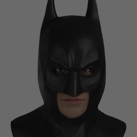
Vá em frente! Estávamos esperando por você.
CRIAR CONTA