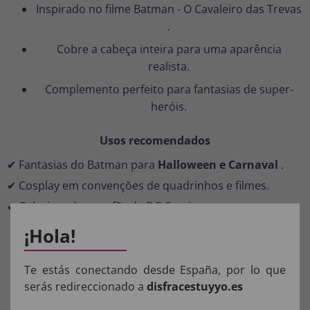
Inspirado no filme
Batman - O Cavaleiro das Trevas
.
Cobre a cabeça inteira para uma aparência
realista.
Complemento perfeito para fantasias de super-
heróis.
Usos recomendados
✔ Fantasias do Batman para
Halloween e Carnaval
.
✔ Cosplay em convenções de quadrinhos e filmes.
✔ Colecionadores e fãs da DC Comics.
¡Hola!
Incluye: Máscara de Látex
Te estás conectando desde España, por lo que
COMPOSIÇÃO DOS NOSSOS
serás redireccionado a
disfracestuyyo.es
PRODUTOS: