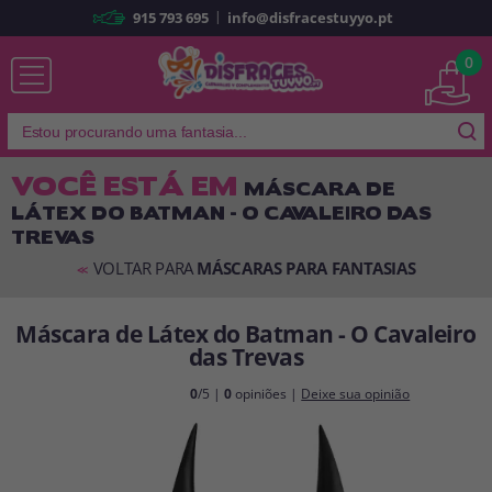
|
915 793 695
info@disfracestuyyo.pt
Já sou cliente
0
VOCÊ ESTÁ EM
MÁSCARA DE
LÁTEX DO BATMAN - O CAVALEIRO DAS
Lembrar-me
Esqueceu sua senha?
TREVAS
ENTRAR
VOLTAR PARA
MÁSCARAS PARA FANTASIAS
<<
Máscara de Látex do Batman - O Cavaleiro
É a minha primeira vez
das Trevas
Sou novo
0
/5 |
0
opiniões |
Deixe sua opinião
Ao criar uma conta em
disfracestuyyo.pt
, você poderá fazer suas
compras rapidamente em nossa loja virtual, verificar o status de seus
pedidos e consultar suas operações anteriores.