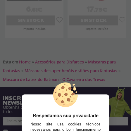
6
17
,61€
,79€
SIN STOCK
SIN STOCK
Imposto Incluído
Imposto Incluído
Esta em
Home
»
Acessórios para Disfarces
»
Máscaras para
fantasias
»
Máscaras de super-heróis e vilões para fantasias
»
Máscara de Látex do Batman - O Cavaleiro das Trevas
INSCREVA-SE NA NOSSA
NEWSLETTER
Obtenha descontos e saiba de tudo antes de
todos!
Respeitamos sua privacidade
Nosso site usa cookies técnicos
necessários para o bom funcionamento