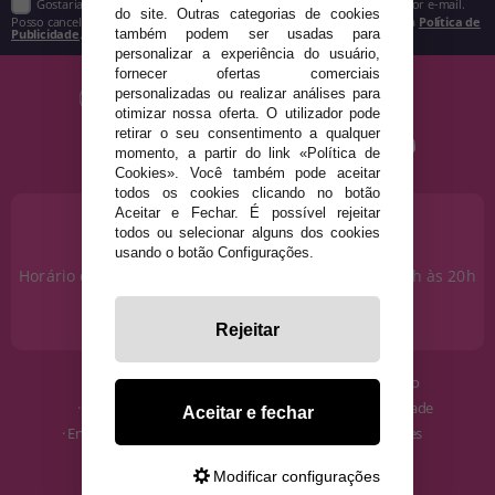
Gostaria de receber descontos exclusivos, novidades e tendências por e-mail.
do site. Outras categorias de cookies
Posso cancelar a inscrição a qualquer momento, conforme estipulado na
Política de
Publicidade
.
também podem ser usadas para
personalizar a experiência do usuário,
fornecer ofertas comerciais
personalizadas ou realizar análises para
otimizar nossa oferta. O utilizador pode
retirar o seu consentimento a qualquer
momento, a partir do link «Política de
Cookies». Você também pode aceitar
todos os cookies clicando no botão
Aceitar e Fechar. É possível rejeitar
PRECISA DE AJUDA?
todos ou selecionar alguns dos cookies
915 793 695
usando o botão Configurações.
Horário de segunda a sexta das 10h às 14h e das 17h às 20h
Sábados das 10h às 14h.
info@disfracestuyyo.pt
Rejeitar
· Quem somos
· Condições de uso
· Como comprar
· Política de Privacidade
Aceitar e fechar
· Envios e Devoluções
· Política de Cookies
· Blog
· Aviso Legal
Modificar configurações