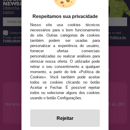
NEWSLETTER
Obtenha descontos e saiba de tudo antes de
todos!
Respeitamos sua privacidade
Nosso site usa cookies técnicos
necessários para o bom funcionamento
Gostaria de receber descontos exclusivos, novidades e tendências por e-mail.
do site. Outras categorias de cookies
Posso cancelar a inscrição a qualquer momento, conforme estipulado na
Política de
Publicidade
.
também podem ser usadas para
personalizar a experiência do usuário,
fornecer ofertas comerciais
personalizadas ou realizar análises para
otimizar nossa oferta. O utilizador pode
retirar o seu consentimento a qualquer
momento, a partir do link «Política de
Cookies». Você também pode aceitar
todos os cookies clicando no botão
Aceitar e Fechar. É possível rejeitar
PRECISA DE AJUDA?
todos ou selecionar alguns dos cookies
915 793 695
usando o botão Configurações.
Horário de segunda a sexta das 10h às 14h e das 17h às 20h
Sábados das 10h às 14h.
info@disfracestuyyo.pt
Rejeitar