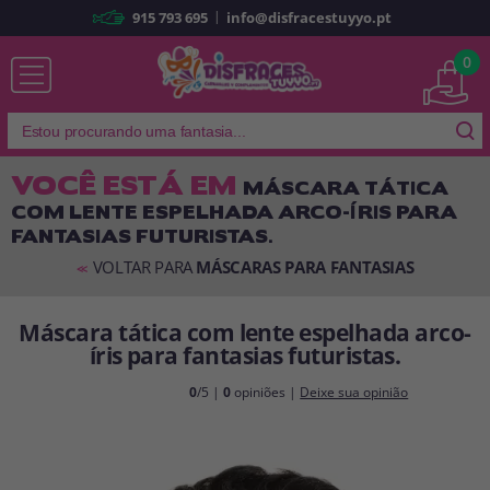
|
915 793 695
info@disfracestuyyo.pt
Já sou cliente
0
VOCÊ ESTÁ EM
MÁSCARA TÁTICA
COM LENTE ESPELHADA ARCO-ÍRIS PARA
Lembrar-me
Esqueceu sua senha?
FANTASIAS FUTURISTAS.
ENTRAR
VOLTAR PARA
MÁSCARAS PARA FANTASIAS
<<
Máscara tática com lente espelhada arco-
É a minha primeira vez
íris para fantasias futuristas.
Sou novo
0
/5 |
0
opiniões |
Deixe sua opinião
Ao criar uma conta em
disfracestuyyo.pt
, você poderá fazer suas
compras rapidamente em nossa loja virtual, verificar o status de seus
pedidos e consultar suas operações anteriores.