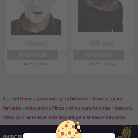
13
25
,20€
,40€
SIN STOCK
SIN STOCK
Imposto Incluído
Imposto Incluído
Esta em
Home
»
Acessórios para Disfarces
»
Máscaras para
fantasias
»
Máscaras de filmes e séries para fantasias
»
Máscara
tática com lente espelhada arco-íris para fantasias futuristas.
INSCREVA-SE NA NOSSA