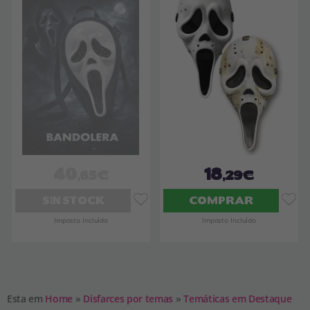
40
18
,65€
,29€
SIN STOCK
COMPRAR
Imposto Incluído
Imposto Incluído
Esta em
Home
»
Disfarces por temas
»
Temáticas em Destaque