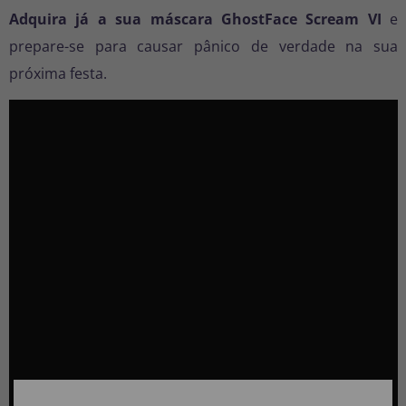
Adquira já a sua máscara GhostFace Scream VI
e
prepare-se para causar pânico de verdade na sua
próxima festa.