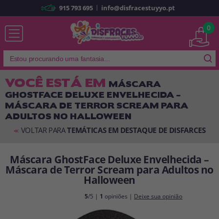
|
915 793 695
info@disfracestuyyo.pt
Já sou cliente
0
VOCÊ ESTÁ EM
MÁSCARA
GHOSTFACE DELUXE ENVELHECIDA –
Lembrar-me
Esqueceu sua senha?
MÁSCARA DE TERROR SCREAM PARA
ADULTOS NO HALLOWEEN
ENTRAR
VOLTAR PARA
TEMÁTICAS EM DESTAQUE DE DISFARCES
<<
É a minha primeira vez
Máscara GhostFace Deluxe Envelhecida –
Sou novo
Máscara de Terror Scream para Adultos no
Halloween
Ao criar uma conta em
disfracestuyyo.pt
, você poderá fazer suas
5
/5 |
1
opiniões |
Deixe sua opinião
compras rapidamente em nossa loja virtual, verificar o status de seus
pedidos e consultar suas operações anteriores.