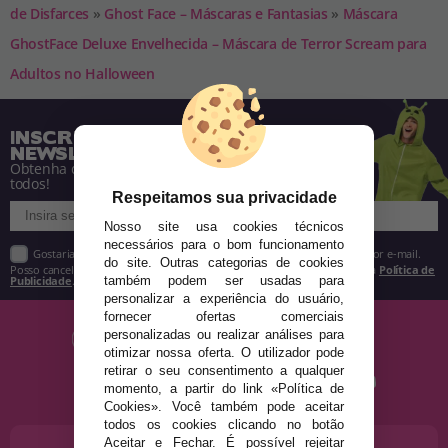
de Disfarces
»
Ghost Face – Máscaras e Fantasias
»
Máscara
GhostFace Deluxe Envelhecida – Máscara de Terror Scream para
Adultos no Halloween
INSCREVA-SE NA NOSSA
NEWSLETTER
Obtenha descontos e saiba de tudo antes de
todos!
Respeitamos sua privacidade
Nosso site usa cookies técnicos
necessários para o bom funcionamento
Gostaria de receber descontos exclusivos, novidades e tendências por e-mail.
do site. Outras categorias de cookies
Posso cancelar a inscrição a qualquer momento, conforme estipulado na
Política de
Publicidade
.
também podem ser usadas para
personalizar a experiência do usuário,
fornecer ofertas comerciais
personalizadas ou realizar análises para
otimizar nossa oferta. O utilizador pode
retirar o seu consentimento a qualquer
momento, a partir do link «Política de
Cookies». Você também pode aceitar
todos os cookies clicando no botão
Aceitar e Fechar. É possível rejeitar