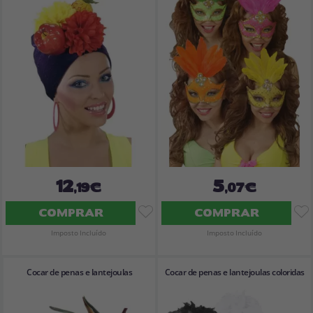
Vá em frente! Estávamos esperando por você.
CRIAR CONTA
12
5
,19€
,07€
COMPRAR
COMPRAR
Imposto Incluído
Imposto Incluído
Cocar de penas e lantejoulas
Cocar de penas e lantejoulas coloridas