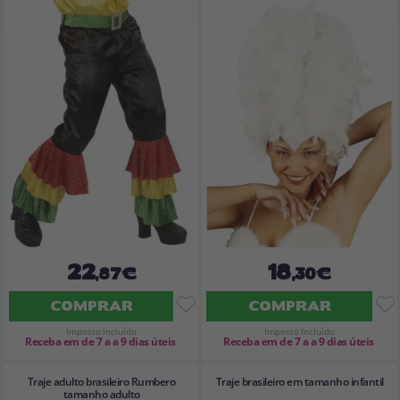
22
18
,87€
,30€
COMPRAR
COMPRAR
Imposto Incluído
Imposto Incluído
Receba em de 7 a a 9 dias úteis
Receba em de 7 a a 9 dias úteis
Traje adulto brasileiro Rumbero
Traje brasileiro em tamanho infantil
tamanho adulto