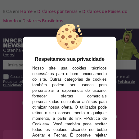
Esta em
Home
»
Disfarces por temas
»
Disfarces de Países do
Mundo
»
Disfarces Brasileiros
INSCREVA-SE NA NOSSA
NEWSLETTER
Obtenha descontos e saiba de tudo antes de
todos!
Respeitamos sua privacidade
Nosso site usa cookies técnicos
necessários para o bom funcionamento
Gostaria de receber descontos exclusivos, novidades e tendências por e-mail.
do site. Outras categorias de cookies
Posso cancelar a inscrição a qualquer momento, conforme estipulado na
Política de
também podem ser usadas para
Publicidade
.
personalizar a experiência do usuário,
fornecer ofertas comerciais
personalizadas ou realizar análises para
otimizar nossa oferta. O utilizador pode
retirar o seu consentimento a qualquer
momento, a partir do link «Política de
Cookies». Você também pode aceitar
todos os cookies clicando no botão
Aceitar e Fechar. É possível rejeitar
PRECISA DE AJUDA?