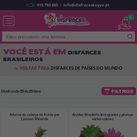
|
915 793 695
info@disfracestuyyo.pt
Já sou cliente
0
VOCÊ ESTÁ EM
DISFARCES
BRASILEIROS
Lembrar-me
Esqueceu sua senha?
VOLTAR PARA
DISFARCES DE PAÍSES DO MUNDO
<<
ENTRAR
Mostrando
23
de
23
itens
FILTROS
É a minha primeira vez
Sou novo
Adorno de cabeça de frutas por
Antifaz Brasileño lentejuelas y plumas
Ao criar uma conta em
disfracestuyyo.pt
, você poderá fazer suas
Carmen Miranda
varios colores
compras rapidamente em nossa loja virtual, verificar o status de seus
pedidos e consultar suas operações anteriores.