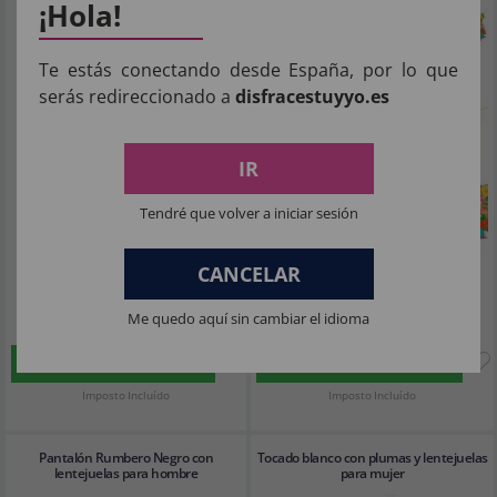
¡Hola!
Te estás conectando desde España, por lo que
serás redireccionado a
disfracestuyyo.es
IR
Tendré que volver a iniciar sesión
CANCELAR
20
2
,32€
,02€
Me quedo aquí sin cambiar el idioma
COMPRAR
COMPRAR
Imposto Incluído
Imposto Incluído
Pantalón Rumbero Negro con
Tocado blanco con plumas y lentejuelas
lentejuelas para hombre
para mujer