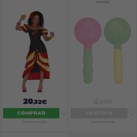
variadas
20
4
,32€
,06€
COMPRAR
SIN STOCK
Imposto Incluído
Imposto Incluído