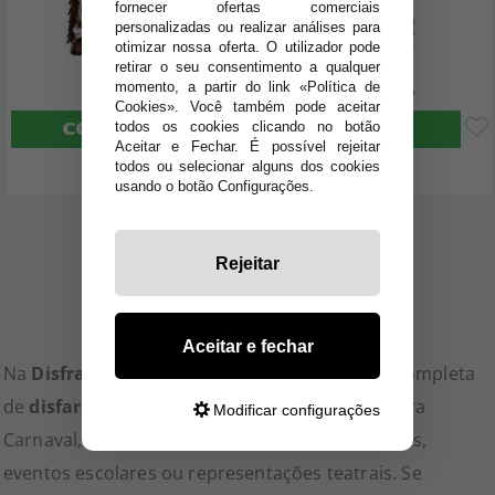
fornecer ofertas comerciais
personalizadas ou realizar análises para
otimizar nossa oferta. O utilizador pode
retirar o seu consentimento a qualquer
20
20
,32€
,32€
momento, a partir do link «Política de
Cookies». Você também pode aceitar
COMPRAR
COMPRAR
todos os cookies clicando no botão
Aceitar e Fechar. É possível rejeitar
Imposto Incluído
Imposto Incluído
todos ou selecionar alguns dos cookies
usando o botão Configurações.
1
2
3
Rejeitar
Aceitar e fechar
Na
Disfraces TuyYo
oferecemos uma seleção completa
de
disfarces históricos para homem
, ideais para
Modificar configurações
Carnaval, Halloween, festas temáticas, recriações,
eventos escolares ou representações teatrais. Se