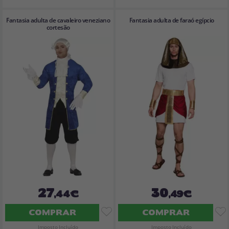
Fantasia adulta de cavaleiro veneziano
Fantasia adulta de faraó egípcio
cortesão
27
30
,44€
,49€
COMPRAR
COMPRAR
Imposto Incluído
Imposto Incluído