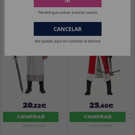
IR
Fantasia adulta de assalto da Ordem
Fantasia adulta de Assassin's Creed
dos Cavaleiros Templários medievais
Templário
Tendré que volver a iniciar sesión
CANCELAR
Me quedo aquí sin cambiar el idioma
20
25
,32€
,40€
COMPRAR
COMPRAR
Imposto Incluído
Imposto Incluído