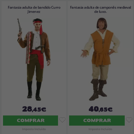
Fantasia adulta de bandido Curro
Fantasia adulta de camponês medieval
Jimenez
de luxo.
28
40
,45€
,65€
COMPRAR
COMPRAR
Imposto Incluído
Imposto Incluído