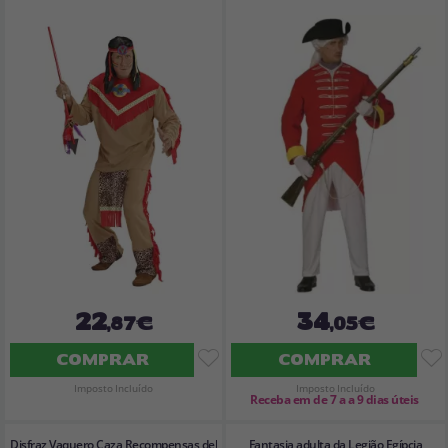
22
34
,87€
,05€
COMPRAR
COMPRAR
Imposto Incluído
Imposto Incluído
Receba em de 7 a a 9 dias úteis
Disfraz Vaquero Caza Recompensas del
Fantasia adulta da Legião Egípcia