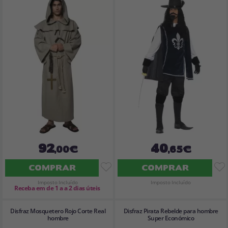
92
40
,00€
,65€
COMPRAR
COMPRAR
Imposto Incluído
Imposto Incluído
Receba em de 1 a a 2 dias úteis
Disfraz Mosquetero Rojo Corte Real
Disfraz Pirata Rebelde para hombre
hombre
Super Económico