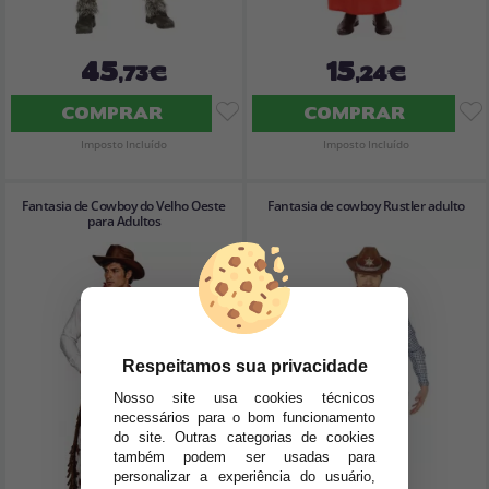
45
15
,73€
,24€
COMPRAR
COMPRAR
Imposto Incluído
Imposto Incluído
Fantasia de Cowboy do Velho Oeste
Fantasia de cowboy Rustler adulto
para Adultos
Respeitamos sua privacidade
Nosso site usa cookies técnicos
necessários para o bom funcionamento
do site. Outras categorias de cookies
também podem ser usadas para
personalizar a experiência do usuário,