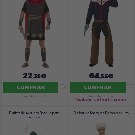
22
64
,35€
,55€
COMPRAR
COMPRAR
Imposto Incluído
Imposto Incluído
Receba em de 1 a a 2 dias úteis
Disfraz de Arquero Bosque para
Disfraz de Marqués Barroco adulto
adultos