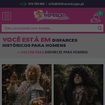
|
915 793 695
info@disfracestuyyo.pt
Já sou cliente
0
VOCÊ ESTÁ EM
DISFARCES
HISTÓRICOS PARA HOMENS
Lembrar-me
Esqueceu sua senha?
VOLTAR PARA
DISFARCES PARA HOMENS
<<
ENTRAR
É a minha primeira vez
Sou novo
Ao criar uma conta em
disfracestuyyo.pt
, você poderá fazer suas
compras rapidamente em nossa loja virtual, verificar o status de seus
pedidos e consultar suas operações anteriores.