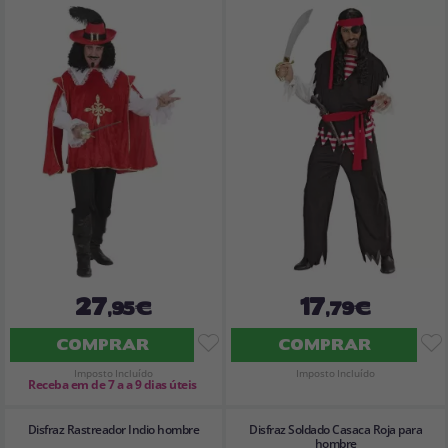
27
17
,95€
,79€
COMPRAR
COMPRAR
Imposto Incluído
Imposto Incluído
Receba em de 7 a a 9 dias úteis
Disfraz Rastreador Indio hombre
Disfraz Soldado Casaca Roja para
hombre