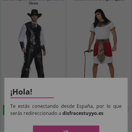
Oeste
¡Hola!
50
20
,82€
,32€
Te estás conectando desde España, por lo que
COMPRAR
COMPRAR
serás redireccionado a
disfracestuyyo.es
Imposto Incluído
Imposto Incluído