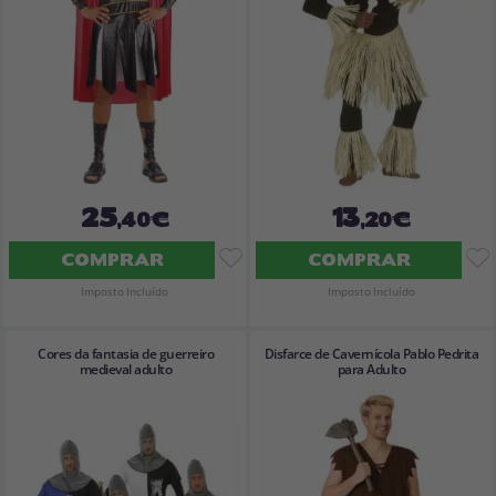
25
13
,40€
,20€
COMPRAR
COMPRAR
Imposto Incluído
Imposto Incluído
Cores da fantasia de guerreiro
Disfarce de Cavernícola Pablo Pedrita
medieval adulto
para Adulto