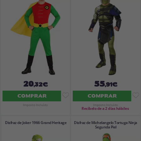
Vá em frente! Estávamos esperando por você.
CRIAR CONTA
20
55
,32€
,91€
COMPRAR
COMPRAR
Imposto Incluído
Imposto Incluído
Recíbelo de a 2 días hábiles
Disfraz de Joker 1966 Grand Heritage
Disfraz de Michelangelo Tortuga Ninja
Segunda Piel