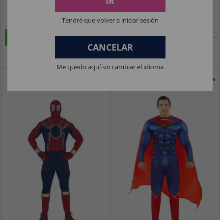
IR
50
40
,83€
,65€
Tendré que volver a iniciar sesión
COMPRAR
COMPRAR
CANCELAR
Imposto Incluído
Imposto Incluído
Me quedo aquí sin cambiar el idioma
Fantasia do Homem-Aranha para
Fantasia do Superman - Liga da Justiça
homens
Adulto Masculino