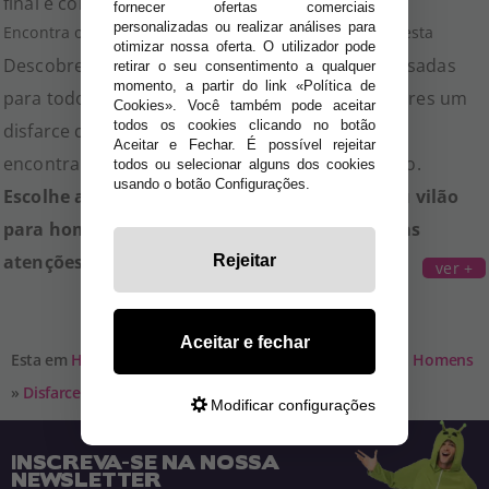
final e conseguir um efeito mais realista.
fornecer ofertas comerciais
personalizadas ou realizar análises para
Encontra o teu disfarce e torna-te o protagonista da festa
otimizar nossa oferta. O utilizador pode
Descobre uma grande variedade de opções pensadas
retirar o seu consentimento a qualquer
momento, a partir do link «Política de
para todos os gostos e orçamentos. Quer procures um
Cookies». Você também pode aceitar
todos os cookies clicando no botão
disfarce divertido, original ou impactante, aqui
Aceitar e Fechar. É possível rejeitar
encontrarás a opção ideal para qualquer ocasião.
todos ou selecionar alguns dos cookies
usando o botão Configurações.
Escolhe agora o teu disfarce de super-herói ou vilão
para homem e prepara-te para ser o centro das
atenções na tua próxima festa.
Rejeitar
ver +
Aceitar e fechar
Esta em
Home
»
Disfarces para Adultos
»
Disfarces para Homens
»
Disfarces de Super-Heróis e Vilões para Homens
Modificar configurações
INSCREVA-SE NA NOSSA
NEWSLETTER