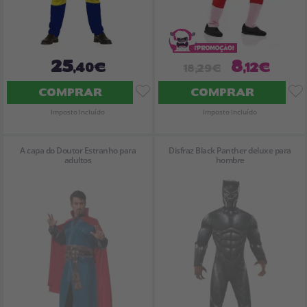
25
8
,40€
,12€
18,29€
COMPRAR
COMPRAR
Imposto Incluído
Imposto Incluído
A capa do Doutor Estranho para
Disfraz Black Panther deluxe para
adultos
hombre