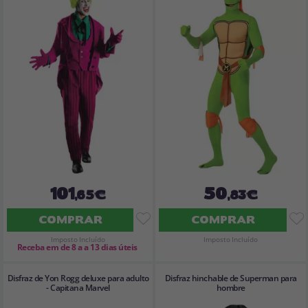
101
50
,65€
,83€
COMPRAR
COMPRAR
Imposto Incluído
Imposto Incluído
Receba em de 8 a a 13 dias úteis
Disfraz de Yon Rogg deluxe para adulto
Disfraz hinchable de Superman para
- Capitana Marvel
hombre