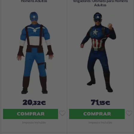
Homens Adultos
Vingadores: Ultimato para Homens
Adultos
20
71
,32€
,15€
COMPRAR
COMPRAR
Imposto Incluído
Imposto Incluído