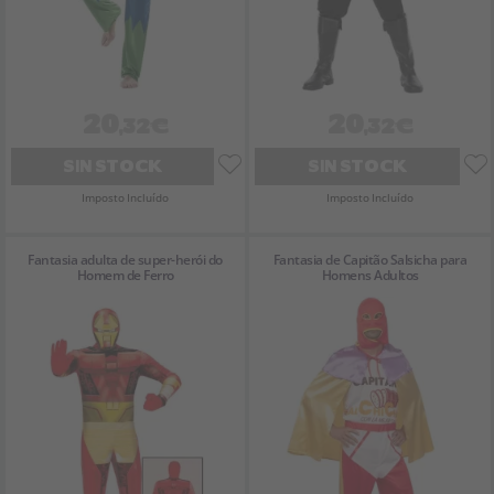
20
20
,32€
,32€
SIN STOCK
SIN STOCK
Imposto Incluído
Imposto Incluído
Fantasia adulta de super-herói do
Fantasia de Capitão Salsicha para
Homem de Ferro
Homens Adultos