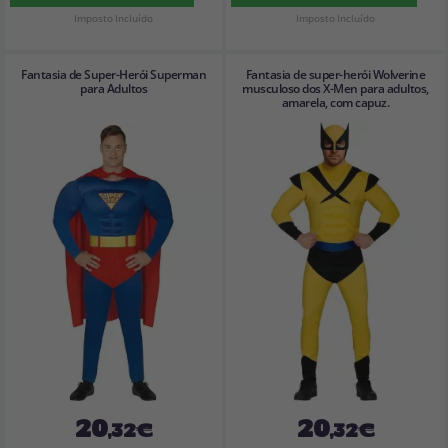
Imposto Incluído
Imposto Incluído
Fantasia de Super-Herói Superman
Fantasia de super-herói Wolverine
para Adultos
musculoso dos X-Men para adultos,
amarela, com capuz.
20
20
,32€
,32€