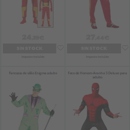
24
27
,39€
,44€
SIN STOCK
SIN STOCK
Imposto Incluído
Imposto Incluído
Fantasia de vilão Enigma adulto
Fato de Homem-Aranha 3 Deluxe para
adulto