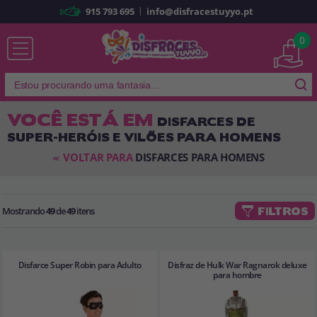
|
915 793 695
info@disfracestuyyo.pt
Já sou cliente
0
VOCÊ ESTÁ EM
DISFARCES DE
SUPER-HERÓIS E VILÕES PARA HOMENS
Lembrar-me
Esqueceu sua senha?
VOLTAR PARA
DISFARCES PARA HOMENS
<<
ENTRAR
Mostrando
49
de
49
itens
FILTROS
É a minha primeira vez
Sou novo
Disfarce Super Robin para Adulto
Disfraz de Hulk War Ragnarok deluxe
Ao criar uma conta em
disfracestuyyo.pt
, você poderá fazer suas
para hombre
compras rapidamente em nossa loja virtual, verificar o status de seus
pedidos e consultar suas operações anteriores.