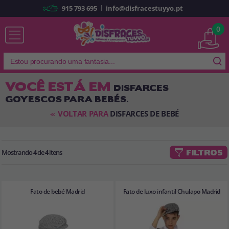
|
915 793 695
info@disfracestuyyo.pt
Já sou cliente
0
VOCÊ ESTÁ EM
DISFARCES
GOYESCOS PARA BEBÉS.
Lembrar-me
Esqueceu sua senha?
VOLTAR PARA
DISFARCES DE BEBÉ
<<
ENTRAR
Mostrando
4
de
4
itens
FILTROS
É a minha primeira vez
Sou novo
Fato de bebé Madrid
Fato de luxo infantil Chulapo Madrid
Ao criar uma conta em
disfracestuyyo.pt
, você poderá fazer suas
compras rapidamente em nossa loja virtual, verificar o status de seus
pedidos e consultar suas operações anteriores.