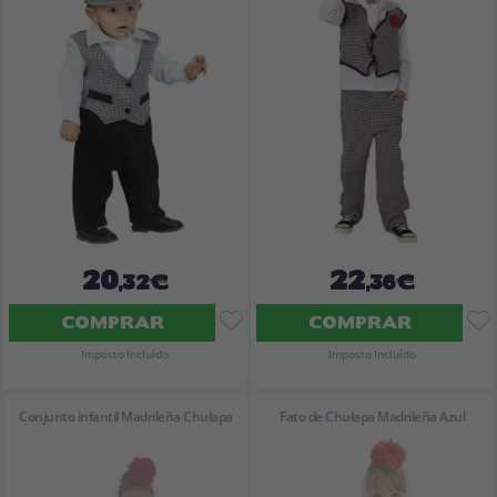
Vá em frente! Estávamos esperando por você.
CRIAR CONTA
20
22
,32€
,36€
COMPRAR
COMPRAR
Imposto Incluído
Imposto Incluído
Conjunto infantil Madrileña Chulapa
Fato de Chulapa Madrileña Azul