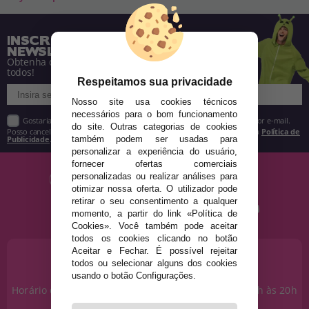
INSCREVA-SE NA NOSSA
NEWSLETTER
Obtenha descontos e saiba de tudo antes de
todos!
Respeitamos sua privacidade
Nosso site usa cookies técnicos
necessários para o bom funcionamento
Gostaria de receber descontos exclusivos, novidades e tendências por e-mail.
do site. Outras categorias de cookies
Posso cancelar a inscrição a qualquer momento, conforme estipulado na
Política de
também podem ser usadas para
Publicidade
.
personalizar a experiência do usuário,
fornecer ofertas comerciais
personalizadas ou realizar análises para
otimizar nossa oferta. O utilizador pode
retirar o seu consentimento a qualquer
momento, a partir do link «Política de
Cookies». Você também pode aceitar
todos os cookies clicando no botão
Aceitar e Fechar. É possível rejeitar
PRECISA DE AJUDA?
todos ou selecionar alguns dos cookies
915 793 695
usando o botão Configurações.
Horário de segunda a sexta das 10h às 14h e das 17h às 20h
Sábados das 10h às 14h.