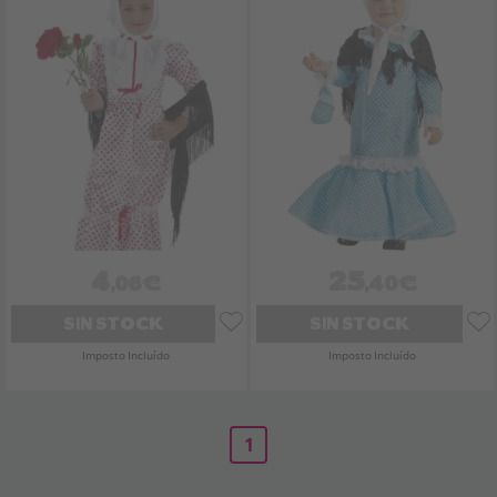
4
25
,06€
,40€
SIN STOCK
SIN STOCK
Imposto Incluído
Imposto Incluído
1