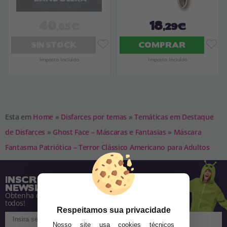
40
18
,65€
,29€
SIN STOCK
COMPRAR
Imposto Incluído
Imposto Incluído
Esta em
Home
»
Disfarces por temas
»
Temáticas em Destaque
de Disfarces
»
Ghost Face – Máscaras e Fantasias
»
Máscara
Fantasma Patriótica – Terror Clássico Americano para Adultos
INSCREVA-SE NA NOSSA
NEWSLETTER
Obtenha descontos e saiba de tudo antes de
todos!
Respeitamos sua privacidade
Nosso site usa cookies técnicos