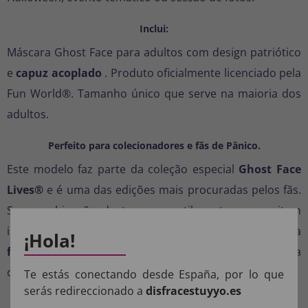
Inclui:
Máscara Ghost Face para adultos com design patriótico
e
capuz acoplado
. Produto oficialmente licenciado pela
Fun World®. Tamanho único que serve na maioria dos
adultos.
Perfeito para colecionadores e fãs de Pânico.
Este modelo faz parte da coleção especial
Ghost Face
Lives®
e é uma das edições mais procuradas pelos fãs.
Sua combinação de terror e estilo o torna um item
indispensável tanto para
colecionadores
quanto para
¡Hola!
fãs da saga Pânico
. Ideal para completar sua fantasia
ou para exibir como item de colecionador.
Te estás conectando desde España, por lo que
serás redireccionado a
disfracestuyyo.es
Autenticidade garantida – Produto oficial Fun World