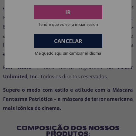
Ghost Face®, Ghost Face Lives® e The Icon of
IR
Halloween® são marcas registradas da
Fun World Div.,
Tendré que volver a iniciar sesión
Easter Unlimited, Inc.
, e estão protegidas por direitos
autorais em todo o mundo. Este produto é oficialmente
CANCELAR
licenciado e garante a mais alta qualidade, autenticidade
Me quedo aquí sin cambiar el idioma
e fidelidade ao design original do filme.
Fun World
é uma marca registrada da
Easter
Unlimited, Inc.
Todos os direitos reservados.
Supere o medo com estilo e atitude com a Máscara
Fantasma Patriótica – a máscara de terror americana
mais icônica do cinema.
COMPOSIÇÃO DOS NOSSOS
PRODUTOS: