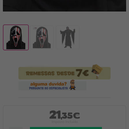
21
,35€
Imposto Incluído