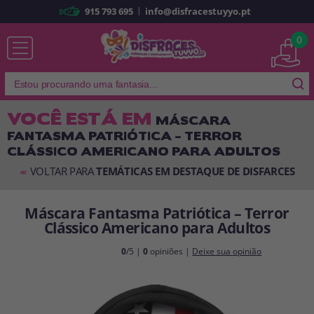
|
915 793 695
info@disfracestuyyo.pt
Já sou cliente
0
VOCÊ ESTÁ EM
MÁSCARA
FANTASMA PATRIÓTICA – TERROR
Lembrar-me
Esqueceu sua senha?
CLÁSSICO AMERICANO PARA ADULTOS
ENTRAR
VOLTAR PARA
TEMÁTICAS EM DESTAQUE DE DISFARCES
<<
Máscara Fantasma Patriótica – Terror
É a minha primeira vez
Clássico Americano para Adultos
Sou novo
0
/5 |
0
opiniões |
Deixe sua opinião
Ao criar uma conta em
disfracestuyyo.pt
, você poderá fazer suas
compras rapidamente em nossa loja virtual, verificar o status de seus
pedidos e consultar suas operações anteriores.