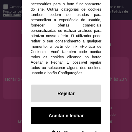
necessários para o bom funcionamento
Gostaria de receber descontos exclusivos, novidades e tendências por e-mail.
do site. Outras categorias de cookies
Posso cancelar a inscrição a qualquer momento, conforme estipulado na
Política de
Publicidade
.
também podem ser usadas para
personalizar a experiência do usuário,
fornecer ofertas comerciais
personalizadas ou realizar análises para
otimizar nossa oferta. O utilizador pode
retirar o seu consentimento a qualquer
momento, a partir do link «Política de
Cookies». Você também pode aceitar
todos os cookies clicando no botão
Aceitar e Fechar. É possível rejeitar
PRECISA DE AJUDA?
todos ou selecionar alguns dos cookies
915 793 695
usando o botão Configurações.
Horário de segunda a sexta das 10h às 14h e das 17h às 20h
Sábados das 10h às 14h.
info@disfracestuyyo.pt
Rejeitar
· Quem somos
· Condições de uso
· Como comprar
· Política de Privacidade
Aceitar e fechar
· Envios e Devoluções
· Política de Cookies
· Blog
· Aviso Legal