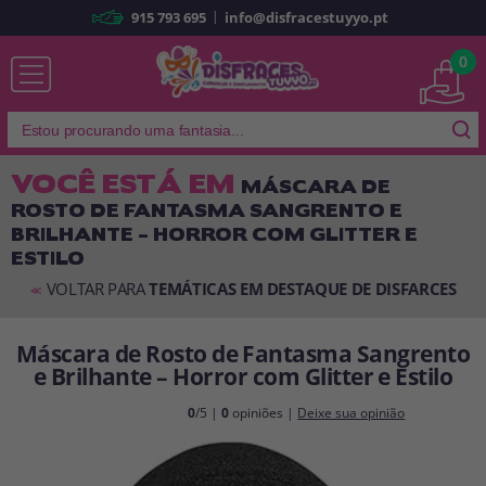
|
915 793 695
info@disfracestuyyo.pt
Já sou cliente
0
VOCÊ ESTÁ EM
MÁSCARA DE
ROSTO DE FANTASMA SANGRENTO E
Lembrar-me
Esqueceu sua senha?
BRILHANTE – HORROR COM GLITTER E
ESTILO
ENTRAR
VOLTAR PARA
TEMÁTICAS EM DESTAQUE DE DISFARCES
<<
É a minha primeira vez
Máscara de Rosto de Fantasma Sangrento
Sou novo
e Brilhante – Horror com Glitter e Estilo
0
/5 |
0
opiniões |
Deixe sua opinião
Ao criar uma conta em
disfracestuyyo.pt
, você poderá fazer suas
compras rapidamente em nossa loja virtual, verificar o status de seus
pedidos e consultar suas operações anteriores.