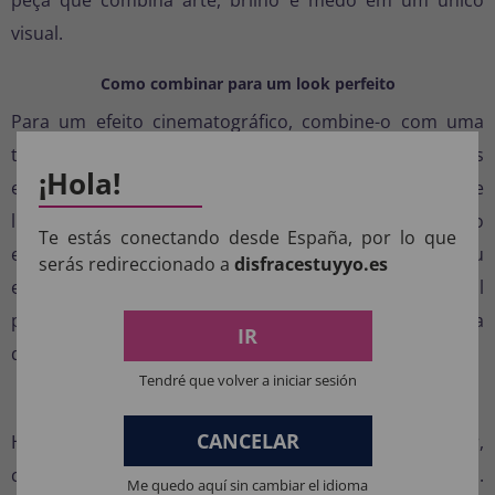
visual.
Como combinar para um look perfeito
Para um efeito cinematográfico, combine-o com uma
túnica preta e acessórios como facas falsas ou luvas
¡Hola!
escuras. Se quiser se destacar ainda mais, adicione
luzes de LED vermelhas ou maquiagem que brilha no
Te estás conectando desde España, por lo que
escuro para realçar o efeito de sangue cristalino. Seu
serás redireccionado a
disfracestuyyo.es
estilo chamativo também o torna um acessório ideal
para fantasias de filmes e TV ou eventos com temática
IR
de terror.
Tendré que volver a iniciar sesión
Ideal para:
CANCELAR
Halloween, ensaios fotográficos, festas de terror,
cosplay ou como item colecionável de edição especial.
Me quedo aquí sin cambiar el idioma