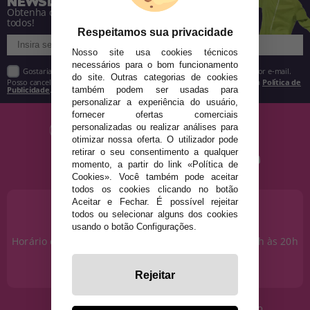
NEWSLETTER
Obtenha descontos e saiba de tudo antes de
todos!
Respeitamos sua privacidade
Nosso site usa cookies técnicos
necessários para o bom funcionamento
Gostaria de receber descontos exclusivos, novidades e tendências por e-mail.
do site. Outras categorias de cookies
Posso cancelar a inscrição a qualquer momento, conforme estipulado na
Política de
Publicidade
.
também podem ser usadas para
personalizar a experiência do usuário,
fornecer ofertas comerciais
personalizadas ou realizar análises para
otimizar nossa oferta. O utilizador pode
retirar o seu consentimento a qualquer
momento, a partir do link «Política de
Cookies». Você também pode aceitar
todos os cookies clicando no botão
Aceitar e Fechar. É possível rejeitar
PRECISA DE AJUDA?
todos ou selecionar alguns dos cookies
915 793 695
usando o botão Configurações.
Horário de segunda a sexta das 10h às 14h e das 17h às 20h
Sábados das 10h às 14h.
info@disfracestuyyo.pt
Rejeitar
· Quem somos
· Condições de uso