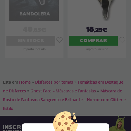
40
18
,65€
,29€
SIN STOCK
COMPRAR
Imposto Incluído
Imposto Incluído
Esta em
Home
»
Disfarces por temas
»
Temáticas em Destaque
de Disfarces
»
Ghost Face – Máscaras e Fantasias
»
Máscara de
Rosto de Fantasma Sangrento e Brilhante – Horror com Glitter e
Estilo
INSCREVA-SE NA NOSSA