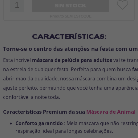
SIN STOCK
Produto SEM ESTOQUE
CARACTERÍSTICAS:
Torne-se o centro das atenções na festa com um
Esta incrível
máscara de pelúcia para adultos
vai te tra
na estrela de qualquer festa. Perfeita para quem busca
fa
abrir mão da qualidade, nossa máscara combina um des
ajuste perfeito, permitindo que você tenha uma aparência
confortável a noite toda.
Características Premium da sua
Máscara de Animal
Conforto garantido
: Meia máscara que não restrin
respiração, ideal para longas celebrações.