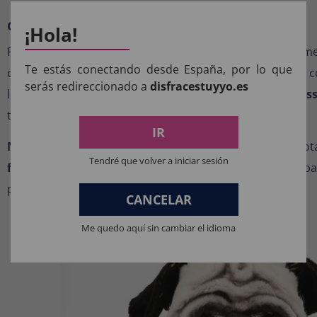
Cuidados e manutenção
¡Hola!
Para manter sua máscara em perfeitas condições, recom
Te estás conectando desde España, por lo que
delicadamente com um pano úmido após cada uso. Sua c
serás redireccionado a
disfracestuyyo.es
longa vida útil, tornando esta máscara um daqueles
acess
transformam momentos comuns em extraordinários.
IR
Não espere mais!
As melhores ofertas de fantasias esgo
Tendré que volver a iniciar sesión
fantasias
nunca foi tão fácil: adicione ao carrinho e prep
próxima aventura festiva.
CANCELAR
Me quedo aquí sin cambiar el idioma