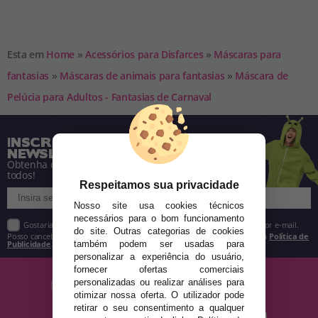
Esta em
Home
»
Acessórios para Disfarces
»
Máscaras para
fantasias
»
Máscaras de animais para fantasias
»
Máscara de
Pelúcia para Adultos - Fantasias de Carnaval
INSCREVA-SE NA NOSSA
NEWSLETTER
Obtenha descontos e saiba de tudo antes de
todos!
Respeitamos sua privacidade
Nosso site usa cookies técnicos
necessários para o bom funcionamento
Gostaria de receber descontos exclusivos, novidades e tendências por e-mail.
do site. Outras categorias de cookies
Posso cancelar a inscrição a qualquer momento, conforme estipulado na
Política de
Publicidade
.
também podem ser usadas para
personalizar a experiência do usuário,
fornecer ofertas comerciais
personalizadas ou realizar análises para
otimizar nossa oferta. O utilizador pode
retirar o seu consentimento a qualquer