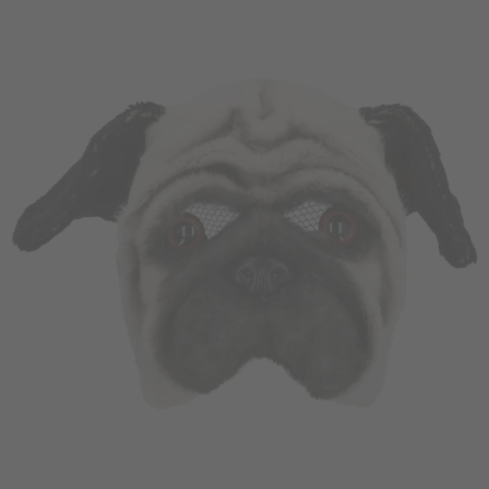
Vá em frente! Estávamos esperando por você.
CRIAR CONTA