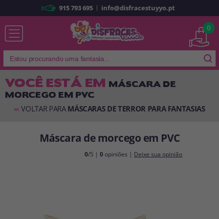
|
915 793 695
info@disfracestuyyo.pt
Já sou cliente
0
VOCÊ ESTÁ EM
MÁSCARA DE
MORCEGO EM PVC
Lembrar-me
Esqueceu sua senha?
VOLTAR PARA
MÁSCARAS DE TERROR PARA FANTASIAS
<<
ENTRAR
Máscara de morcego em PVC
É a minha primeira vez
0
/5 |
0
opiniões |
Deixe sua opinião
Sou novo
Ao criar uma conta em
disfracestuyyo.pt
, você poderá fazer suas
compras rapidamente em nossa loja virtual, verificar o status de seus
pedidos e consultar suas operações anteriores.