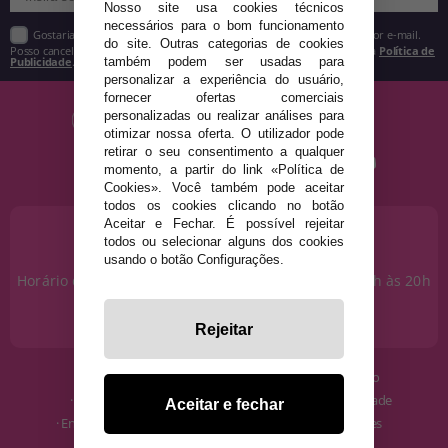
Nosso site usa cookies técnicos
necessários para o bom funcionamento
Gostaria de receber descontos exclusivos, novidades e tendências por e-mail.
do site. Outras categorias de cookies
Posso cancelar a inscrição a qualquer momento, conforme estipulado na
Política de
Publicidade
.
também podem ser usadas para
personalizar a experiência do usuário,
fornecer ofertas comerciais
personalizadas ou realizar análises para
otimizar nossa oferta. O utilizador pode
retirar o seu consentimento a qualquer
momento, a partir do link «Política de
Cookies». Você também pode aceitar
todos os cookies clicando no botão
Aceitar e Fechar. É possível rejeitar
PRECISA DE AJUDA?
todos ou selecionar alguns dos cookies
915 793 695
usando o botão Configurações.
Horário de segunda a sexta das 10h às 14h e das 17h às 20h
Sábados das 10h às 14h.
info@disfracestuyyo.pt
Rejeitar
· Quem somos
· Condições de uso
· Como comprar
· Política de Privacidade
Aceitar e fechar
· Envios e Devoluções
· Política de Cookies
· Blog
· Aviso Legal