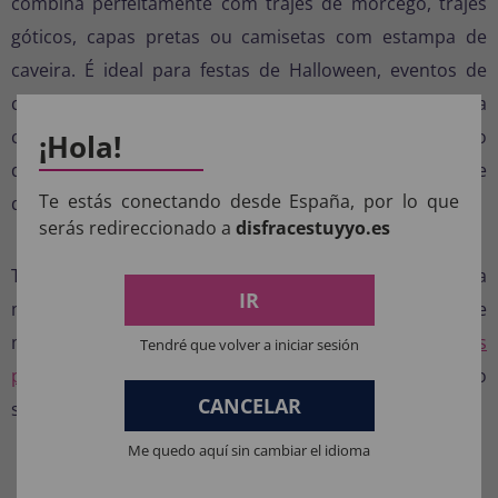
combina perfeitamente com trajes de morcego, trajes
góticos, capas pretas ou camisetas com estampa de
caveira. É ideal para festas de Halloween, eventos de
cosplay ou apresentações teatrais onde você deseja
causar um grande impacto visual. Graças ao seu efeito
¡Hola!
de mandíbula móvel, ela alcança um visual realista que
Te estás conectando desde España, por lo que
deixará todos boquiabertos.
serás redireccionado a
disfracestuyyo.es
Compre sua máscara de morcego online
Torne sua fantasia inesquecível com esta máscara
IR
móvel com um design assustador. Encontre esta e
muitas outras opções em nossa categoria
de máscaras
Tendré que volver a iniciar sesión
para fantasia
. Um acessório marcante para dar vida ao
CANCELAR
seu personagem assustador.
Me quedo aquí sin cambiar el idioma
COMPOSIÇÃO DOS NOSSOS