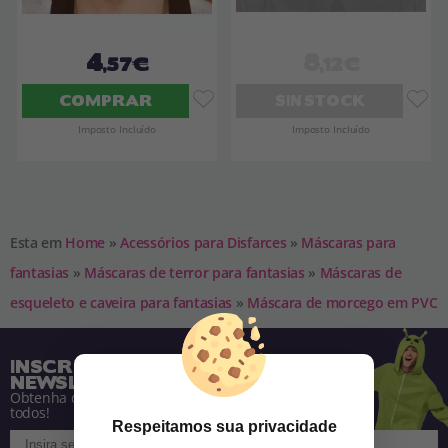
4
8
,57€
,12€
COMPRAR
SIN STOCK
Imposto Incluído
Imposto Incluído
Esta em
Home
»
Acessórios para Disfarces
»
Máscaras para
fantasias
»
Máscaras de terror para fantasias
»
Máscaras de
esqueleto e caveira para fantasias
»
Máscara de morcego em PVC
INSCREVA-SE NA NOSSA
NEWSLETTER
Obtenha descontos e saiba de tudo antes de
todos!
Respeitamos sua privacidade