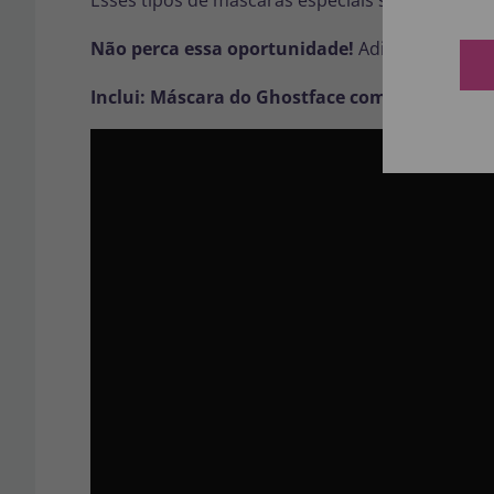
Esses tipos de máscaras especiais são muito 
Não perca essa oportunidade!
Adicione ao seu 
Inclui: Máscara do Ghostface com sudário e 