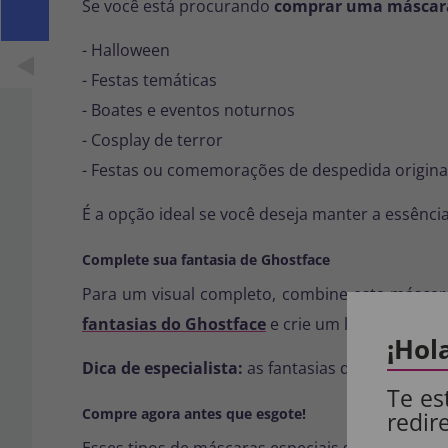
Se você está procurando
comprar uma máscara 
- Halloween
- Festas temáticas
- Boates e eventos noturnos
- Cosplay de terror
- Festas ou comemorações de despedida origina
É a opção ideal se você deseja manter a essênc
Complete sua fantasia de Ghostface
Para um visual completo, combine esta máscar
fantasias do Ghostface
e crie um look que rea
¡Hol
Dica de especialista:
as fantasias que mais vira
Te es
Compre agora antes que esgote!
redir