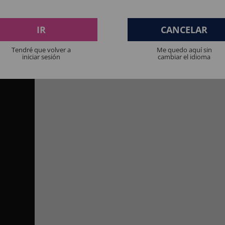
procurados durante campanhas como o Halloween.
carrinho e prepare-se para ser o centro das atenções.
IR
CANCELAR
acabamento espelhado de discoteca.
Tendré que volver a
Me quedo aquí sin
iniciar sesión
cambiar el idioma