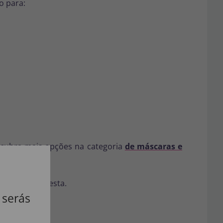
o para:
scubra mais opções na categoria
de máscaras e
iginal, como esta.
 serás