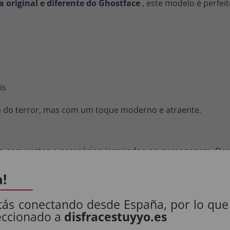
original e diferente do Ghostface
, este modelo é perfeit
is
ia do terror, mas com um toque moderno e atraente.
a com vestes e acessórios inspirados no personagem. De
lmente se destaque.
a!
lizam são aquelas que misturam o clássico com um toque or
tás conectando desde España, por lo que
eccionado a
disfracestuyyo.es