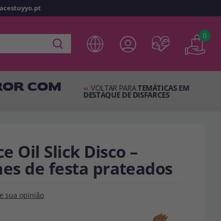
racestuyyo.pt
z
o
0
 em
disfracestuyyo.pt
, você poderá fazer suas compras
oja virtual, verificar o status de seus pedidos e consultar
RROR COM
es.
VOLTAR PARA
TEMÁTICAS EM
<<
DESTAQUE DE DISFARCES
s esperando por você.
TA
 Oil Slick Disco –
hes de festa prateados
e sua opinião