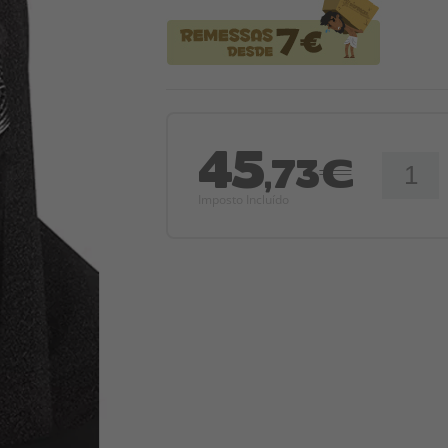
45
,73€
Imposto Incluído