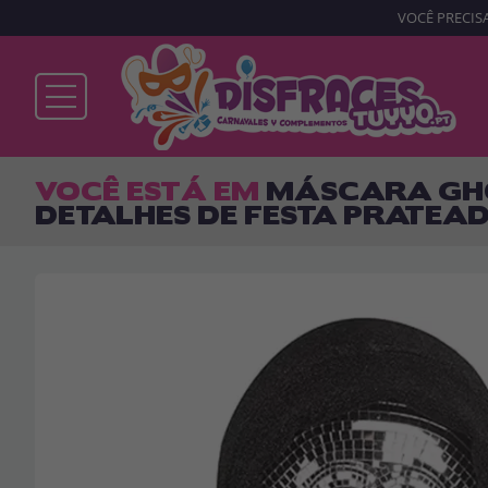
VOCÊ PRECISA
Já sou cliente
VOCÊ ESTÁ EM
MÁSCARA GHOS
DETALHES DE FESTA PRATEA
Lembrar-me
Esqueceu sua senha?
ENTRAR