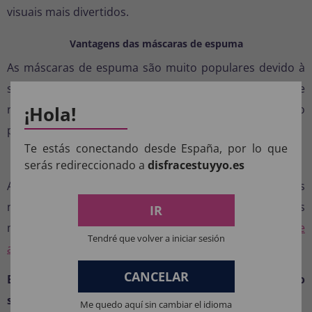
visuais mais divertidos.
Vantagens das máscaras de espuma
As máscaras de espuma são muito populares devido à
sua leveza e conforto, permitindo boa visibilidade e
¡Hola!
respiração durante o uso. Isso as torna uma opção
prática em comparação com materiais mais rígidos.
Te estás conectando desde España, por lo que
Compre sua máscara de coruja online
serás redireccionado a
disfracestuyyo.es
Adquira esta
máscara de animal
e impressione a todos
na sua próxima festa. Complete o seu visual com outros
IR
modelos disponíveis na nossa categoria
de máscaras de
Tendré que volver a iniciar sesión
animais para fantasias
.
CANCELAR
Em estoque com envio rápido da Espanha. Garanta o
seu antes que esgote!
Me quedo aquí sin cambiar el idioma