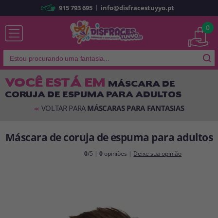
|
915 793 695
info@disfracestuyyo.pt
Já sou cliente
0
VOCÊ ESTÁ EM
MÁSCARA DE
CORUJA DE ESPUMA PARA ADULTOS
Lembrar-me
Esqueceu sua senha?
VOLTAR PARA
MÁSCARAS PARA FANTASIAS
<<
ENTRAR
Máscara de coruja de espuma para adultos
É a minha primeira vez
0
/5 |
0
opiniões |
Deixe sua opinião
Sou novo
Ao criar uma conta em
disfracestuyyo.pt
, você poderá fazer suas
compras rapidamente em nossa loja virtual, verificar o status de seus
pedidos e consultar suas operações anteriores.