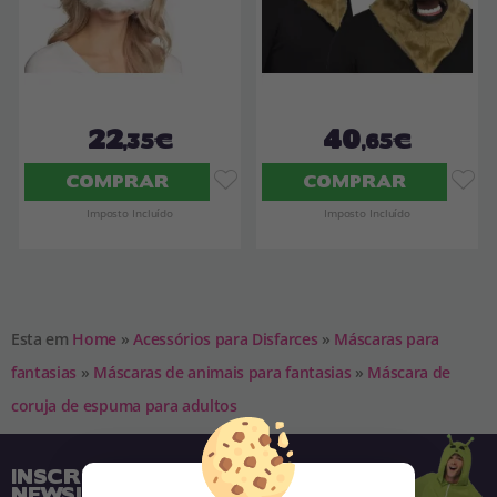
22
40
,35€
,65€
COMPRAR
COMPRAR
Imposto Incluído
Imposto Incluído
Esta em
Home
»
Acessórios para Disfarces
»
Máscaras para
fantasias
»
Máscaras de animais para fantasias
»
Máscara de
coruja de espuma para adultos
INSCREVA-SE NA NOSSA
NEWSLETTER