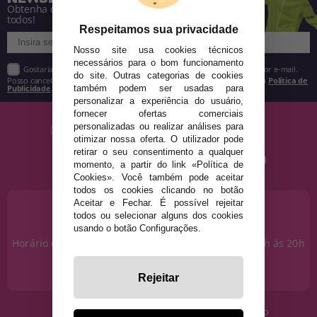
Obtenha descontos e saiba de tudo antes de
todos!
Respeitamos sua privacidade
Nosso site usa cookies técnicos
necessários para o bom funcionamento
Gostaria de receber descontos exclusivos, novidades e tendências por e-mail.
do site. Outras categorias de cookies
Posso cancelar a inscrição a qualquer momento, conforme estipulado na
Política de
Publicidade
.
também podem ser usadas para
personalizar a experiência do usuário,
fornecer ofertas comerciais
personalizadas ou realizar análises para
otimizar nossa oferta. O utilizador pode
retirar o seu consentimento a qualquer
momento, a partir do link «Política de
Cookies». Você também pode aceitar
todos os cookies clicando no botão
Aceitar e Fechar. É possível rejeitar
PRECISA DE AJUDA?
todos ou selecionar alguns dos cookies
915 793 695
usando o botão Configurações.
Horário de segunda a sexta das 10h às 14h e das 17h às 20h
Sábados das 10h às 14h.
info@disfracestuyyo.pt
Rejeitar
· Quem somos
· Condições de uso