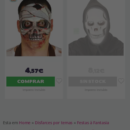
4
8
,57€
,12€
COMPRAR
SIN STOCK
Imposto Incluído
Imposto Incluído
Esta em
Home
»
Disfarces por temas
»
Festas à Fantasia