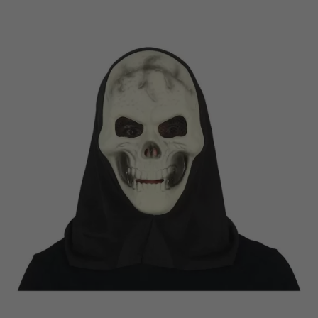
Vá em frente! Estávamos esperando por você.
CRIAR CONTA