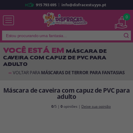
|
915 793 695
info@disfracestuyyo.pt
Já sou cliente
0
VOCÊ ESTÁ EM
MÁSCARA DE
CAVEIRA COM CAPUZ DE PVC PARA
Lembrar-me
Esqueceu sua senha?
ADULTO
ENTRAR
VOLTAR PARA
MÁSCARAS DE TERROR PARA FANTASIAS
<<
Máscara de caveira com capuz de PVC para
É a minha primeira vez
adulto
Sou novo
0
/5 |
0
opiniões |
Deixe sua opinião
Ao criar uma conta em
disfracestuyyo.pt
, você poderá fazer suas
compras rapidamente em nossa loja virtual, verificar o status de seus
pedidos e consultar suas operações anteriores.