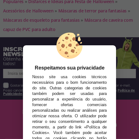
Populares
»
Disfarces e Ideias para Festa de Halloween
»
Acessórios de Halloween
»
Máscaras de terror para fantasias
»
Máscaras de esqueleto para fantasias
»
Máscara de caveira com
capuz de PVC para adulto
INSCREVA-SE NA NOSSA
NEWSLETTER
Obtenha descontos e saiba de tudo antes de
todos!
Respeitamos sua privacidade
Nosso site usa cookies técnicos
necessários para o bom funcionamento
Gostaria de receber descontos exclusivos, novidades e tendências por e-mail.
do site. Outras categorias de cookies
Posso cancelar a inscrição a qualquer momento, conforme estipulado na
Política de
Publicidade
.
também podem ser usadas para
personalizar a experiência do usuário,
fornecer ofertas comerciais
personalizadas ou realizar análises para
otimizar nossa oferta. O utilizador pode
retirar o seu consentimento a qualquer
momento, a partir do link «Política de
Cookies». Você também pode aceitar
todos os cookies clicando no botão