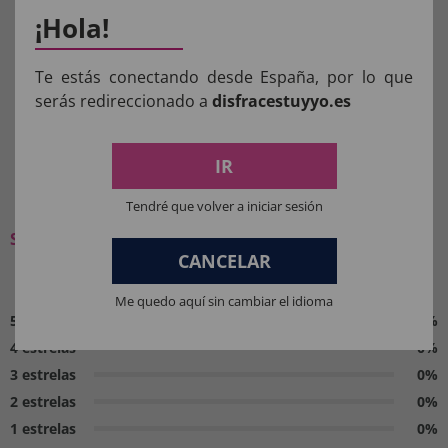
menores de 36 meses devem ser supervisionados
¡Hola!
por um adulto.
Te estás conectando desde España, por lo que
Manter longe do fogo.
serás redireccionado a
disfracestuyyo.es
IR
O QUE OS NOSSOS CLIENTES
PENSAM:
Tendré que volver a iniciar sesión
Seja o primeiro a deixar a sua opinião
CANCELAR
0 / 5
Me quedo aquí sin cambiar el idioma
5 estrelas
0%
4 estrelas
0%
3 estrelas
0%
2 estrelas
0%
1 estrelas
0%