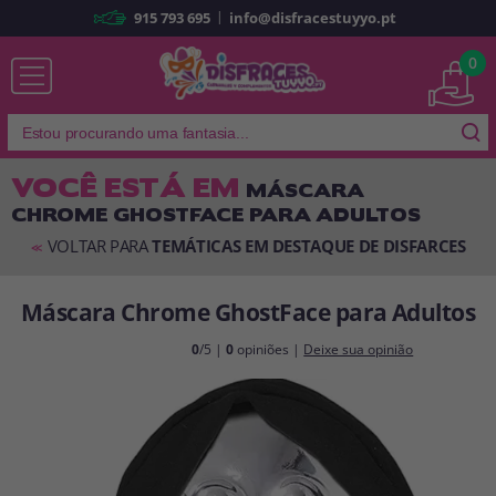
|
915 793 695
info@disfracestuyyo.pt
Já sou cliente
0
VOCÊ ESTÁ EM
MÁSCARA
CHROME GHOSTFACE PARA ADULTOS
Lembrar-me
Esqueceu sua senha?
VOLTAR PARA
TEMÁTICAS EM DESTAQUE DE DISFARCES
<<
ENTRAR
Máscara Chrome GhostFace para Adultos
É a minha primeira vez
0
/5 |
0
opiniões |
Deixe sua opinião
Sou novo
Ao criar uma conta em
disfracestuyyo.pt
, você poderá fazer suas
compras rapidamente em nossa loja virtual, verificar o status de seus
pedidos e consultar suas operações anteriores.