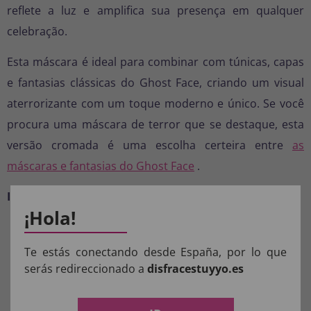
reflete a luz e amplifica sua presença em qualquer
celebração.
Esta máscara é ideal para combinar com túnicas, capas
e fantasias clássicas do Ghost Face, criando um visual
aterrorizante com um toque moderno e único. Se você
procura uma máscara de terror que se destaque, esta
versão cromada é uma escolha certeira entre
as
máscaras e fantasias do Ghost Face
.
Inclui:
Máscara cromada Ghost Face® para adultos.
¡Hola!
COMPOSIÇÃO DOS NOSSOS
Te estás conectando desde España, por lo que
PRODUTOS:
serás redireccionado a
disfracestuyyo.es
Materiais para fantasias, acessórios de roupas e perucas: 100%
POLIÉSTER.