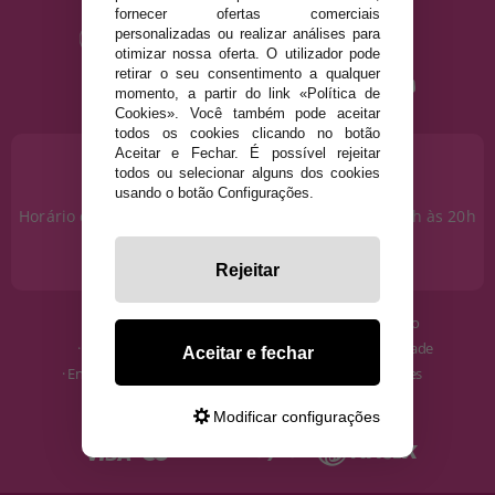
fornecer ofertas comerciais
personalizadas ou realizar análises para
otimizar nossa oferta. O utilizador pode
retirar o seu consentimento a qualquer
momento, a partir do link «Política de
Cookies». Você também pode aceitar
todos os cookies clicando no botão
Aceitar e Fechar. É possível rejeitar
PRECISA DE AJUDA?
todos ou selecionar alguns dos cookies
915 793 695
usando o botão Configurações.
Horário de segunda a sexta das 10h às 14h e das 17h às 20h
Sábados das 10h às 14h.
info@disfracestuyyo.pt
Rejeitar
· Quem somos
· Condições de uso
· Como comprar
· Política de Privacidade
Aceitar e fechar
· Envios e Devoluções
· Política de Cookies
· Blog
· Aviso Legal
Modificar configurações