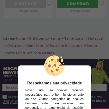
SIN STOCK
COMPRAR
Imposto Incluído
Imposto Incluído
Esta em
Home
»
Disfarces por temas
»
Temáticas em Destaque
de Disfarces
»
Ghost Face – Máscaras e Fantasias
»
Máscara
Chrome GhostFace para Adultos
INSCREVA-SE NA NOSSA
NEWSLETTER
Obtenha descontos e saiba de tudo antes de
todos!
Respeitamos sua privacidade
Nosso site usa cookies técnicos
necessários para o bom funcionamento
Gostaria de receber descontos exclusivos, novidades e tendências por e-mail.
do site. Outras categorias de cookies
Posso cancelar a inscrição a qualquer momento, conforme estipulado na
Política de
Publicidade
.
também podem ser usadas para
personalizar a experiência do usuário,