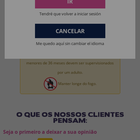
IR
Materiais da máscara: 100% LÁTEX.
Tendré que volver a iniciar sesión
Materiais de brinquedo para fantasia completa: 100% PVC.
CANCELAR
Me quedo aquí sin cambiar el idioma
Aviso:
Todos os produtos destinados a crianças
menores de 36 meses devem ser supervisionados
por um adulto.
Manter longe do fogo.
O QUE OS NOSSOS CLIENTES
PENSAM:
Seja o primeiro a deixar a sua opinião