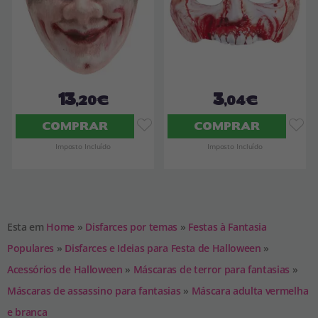
13
3
,20€
,04€
COMPRAR
COMPRAR
Imposto Incluído
Imposto Incluído
Esta em
Home
»
Disfarces por temas
»
Festas à Fantasia
Populares
»
Disfarces e Ideias para Festa de Halloween
»
Acessórios de Halloween
»
Máscaras de terror para fantasias
»
Máscaras de assassino para fantasias
»
Máscara adulta vermelha
e branca