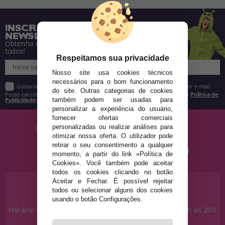
INSCREVA-SE NA NOSSA
NEWSLETTER
Obtenha descontos e saiba de tudo antes de
todos!
Respeitamos sua privacidade
Nosso site usa cookies técnicos
necessários para o bom funcionamento
Gostaria de receber descontos exclusivos, novidades e tendências por e-mail.
do site. Outras categorias de cookies
Posso cancelar a inscrição a qualquer momento, conforme estipulado na
Política de
Publicidade
.
também podem ser usadas para
personalizar a experiência do usuário,
fornecer ofertas comerciais
personalizadas ou realizar análises para
otimizar nossa oferta. O utilizador pode
retirar o seu consentimento a qualquer
momento, a partir do link «Política de
Cookies». Você também pode aceitar
todos os cookies clicando no botão
Aceitar e Fechar. É possível rejeitar
PRECISA DE AJUDA?
todos ou selecionar alguns dos cookies
915 793 695
usando o botão Configurações.
Horário de segunda a sexta das 10h às 14h e das 17h às 20h
Sábados das 10h às 14h.