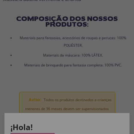
COMPOSIÇÃO DOS NOSSOS
PRODUTOS:
Materiais para fantasias, acessórios de roupas e perucas: 100%
POLIÉSTER.
Materiais da máscara: 100% LÁTEX.
Materiais de brinquedo para fantasia completa: 100% PVC.
Aviso:
Todos os produtos destinados a crianças
menores de 36 meses devem ser supervisionados
por um adulto.
¡Hola!
Manter longe do fogo.