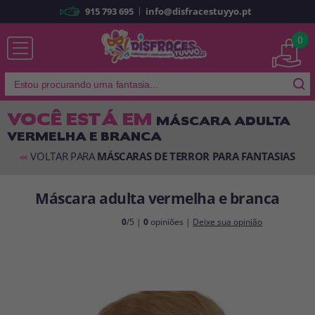
|
915 793 695
info@disfracestuyyo.pt
Já sou cliente
0
VOCÊ ESTÁ EM
MÁSCARA ADULTA
VERMELHA E BRANCA
Lembrar-me
Esqueceu sua senha?
VOLTAR PARA
MÁSCARAS DE TERROR PARA FANTASIAS
<<
ENTRAR
Máscara adulta vermelha e branca
É a minha primeira vez
0
/5 |
0
opiniões |
Deixe sua opinião
Sou novo
Ao criar uma conta em
disfracestuyyo.pt
, você poderá fazer suas
compras rapidamente em nossa loja virtual, verificar o status de seus
pedidos e consultar suas operações anteriores.