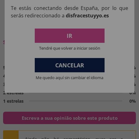
Te estás conectando desde España, por lo que
serás redireccionado a
disfracestuyyo.es
O QUE OS NOSSOS CLIENTES
PENSAM:
IR
Seja o primeiro a deixar a sua opinião
Tendré que volver a iniciar sesión
0 / 5
CANCELAR
5 estrelas
0%
4 estrelas
0%
Me quedo aquí sin cambiar el idioma
3 estrelas
0%
2 estrelas
0%
1 estrelas
0%
Escreva a sua opinião sobre este produto
Ainda não há comentários, quer ser o