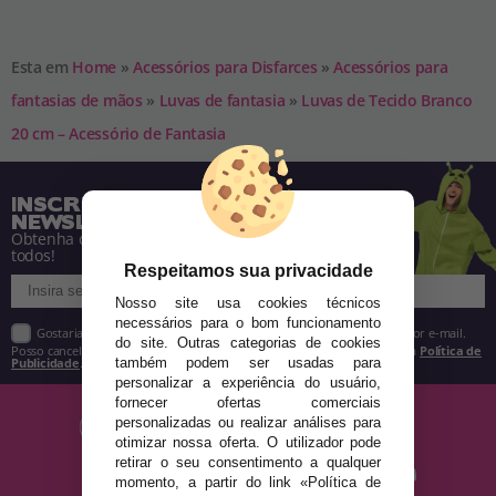
Esta em
Home
»
Acessórios para Disfarces
»
Acessórios para
fantasias de mãos
»
Luvas de fantasia
»
Luvas de Tecido Branco
20 cm – Acessório de Fantasia
INSCREVA-SE NA NOSSA
NEWSLETTER
Obtenha descontos e saiba de tudo antes de
todos!
Respeitamos sua privacidade
Nosso site usa cookies técnicos
necessários para o bom funcionamento
Gostaria de receber descontos exclusivos, novidades e tendências por e-mail.
do site. Outras categorias de cookies
Posso cancelar a inscrição a qualquer momento, conforme estipulado na
Política de
Publicidade
.
também podem ser usadas para
personalizar a experiência do usuário,
fornecer ofertas comerciais
personalizadas ou realizar análises para
otimizar nossa oferta. O utilizador pode
retirar o seu consentimento a qualquer
momento, a partir do link «Política de