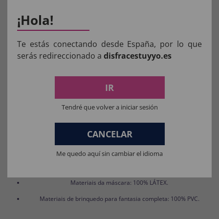
Inclui:
¡Hola!
Um par de luvas de pano branco (20 cm)
Te estás conectando desde España, por lo que
Não incluído:
serás redireccionado a
disfracestuyyo.es
Outros acessórios ou fantasias mostrados nas
imagens
IR
Tendré que volver a iniciar sesión
COMPOSIÇÃO DOS NOSSOS
PRODUTOS:
CANCELAR
Me quedo aquí sin cambiar el idioma
Materiais para fantasias, acessórios de roupas e perucas: 100%
POLIÉSTER.
Materiais da máscara: 100% LÁTEX.
Materiais de brinquedo para fantasia completa: 100% PVC.