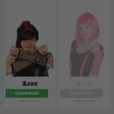
2
2
,03€
,03€
COMPRAR
SIN STOCK
Imposto Incluído
Imposto Incluído