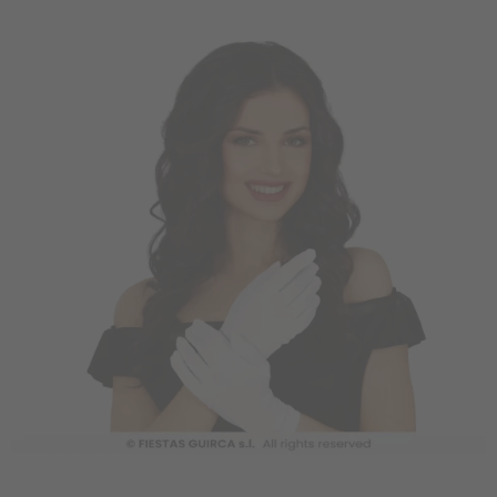
Vá em frente! Estávamos esperando por você.
CRIAR CONTA