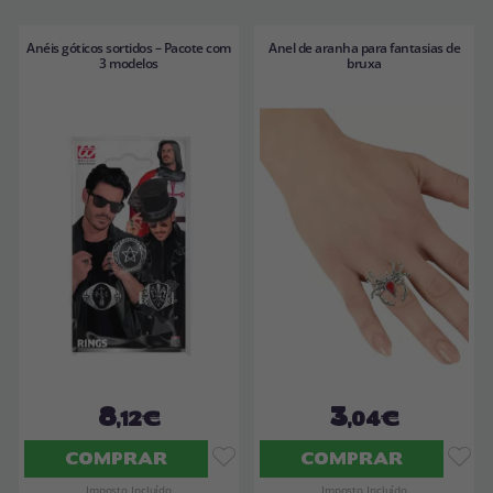
Anéis góticos sortidos – Pacote com
Anel de aranha para fantasias de
3 modelos
bruxa
8
3
,12€
,04€
COMPRAR
COMPRAR
Imposto Incluído
Imposto Incluído