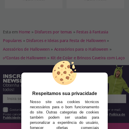
Esta em
Home
»
Disfarces por temas
»
Festas à Fantasia
Populares
»
Disfarces e Ideias para Festa de Halloween
»
Acessórios de Halloween
»
Acessórios para o Halloween
»
✅Contas de Halloween
»
Kit de Colar e Brincos Caveira com Laço
INSCREVA-SE NA NOSSA
NEWSLETTER
Obtenha descontos e saiba de tudo antes de
todos!
Respeitamos sua privacidade
Nosso site usa cookies técnicos
necessários para o bom funcionamento
Gostaria de receber descontos exclusivos, novidades e tendências por e-mail.
do site. Outras categorias de cookies
Posso cancelar a inscrição a qualquer momento, conforme estipulado na
Política de
Publicidade
.
também podem ser usadas para
personalizar a experiência do usuário,
fornecer ofertas comerciais