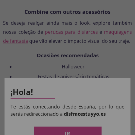
Combine com outros acessórios
Se deseja realçar ainda mais o look, explore também
nossa coleção de
perucas para disfarces
e
maquiagens
de fantasia
que vão elevar o impacto visual do seu traje.
Ocasiões recomendadas
Halloween
Festas de aniversário temáticas
Apresentações escolares
¡Hola!
Carnaval
Te estás conectando desde España, por lo que
Detalhes Técnicos
serás redireccionado a
disfracestuyyo.es
Categoria: Acessórios para Disfarces
Tipo: Jogo de colar + brincos
IR