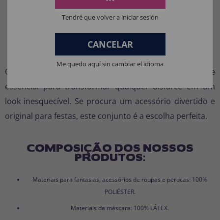
Estilo: Caveira com laço rosa
Tendré que volver a iniciar sesión
Cor: Multicolor
CANCELAR
Conclusão
Me quedo aquí sin cambiar el idioma
O
kit de colar e brincos caveira com laço
é o detalhe
essencial para transformar qualquer disfarce em um
look inesquecível. Se procura um acessório divertido e
original para festas, este conjunto é a escolha perfeita.
COMPOSIÇÃO DOS NOSSOS
PRODUTOS:
Materiais para fantasias, acessórios de roupas e perucas: 100%
POLIÉSTER.
Materiais da máscara: 100% LÁTEX.