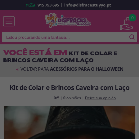
|
915 793 695
info@disfracestuyyo.pt
Já sou cliente
0
VOCÊ ESTÁ EM
KIT DE COLAR E
BRINCOS CAVEIRA COM LAÇO
Lembrar-me
Esqueceu sua senha?
VOLTAR PARA
ACESSÓRIOS PARA O HALLOWEEN
<<
ENTRAR
Kit de Colar e Brincos Caveira com Laço
É a minha primeira vez
0
/5 |
0
opiniões |
Deixe sua opinião
Sou novo
Ao criar uma conta em
disfracestuyyo.pt
, você poderá fazer suas
compras rapidamente em nossa loja virtual, verificar o status de seus
pedidos e consultar suas operações anteriores.